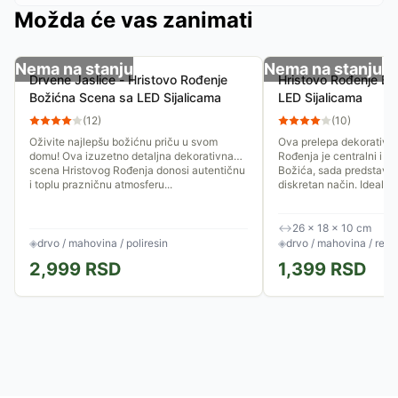
Možda će vas zanimati
Nema na stanju
Nema na stanju
Drvene Jaslice - Hristovo Rođenje
Hristovo Rođenje Bo
Božićna Scena sa LED Sijalicama
LED Sijalicama
(
12
)
(
10
)
Oživite najlepšu božićnu priču u svom
Ova prelepa dekorativn
domu! Ova izuzetno detaljna dekorativna
Rođenja je centralni i na
scena Hristovog Rođenja donosi autentičnu
Božića, sada predstavlje
i toplu prazničnu atmosferu...
diskretan način. Idealna.
↔
26 × 18 × 10 cm
◈
drvo / mahovina / poliresin
◈
drvo / mahovina / rezi
2,999
RSD
1,399
RSD