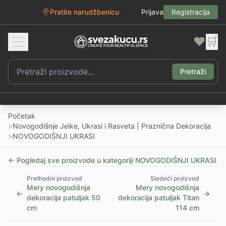
Pratite narudžbenicu
Prijava
Registracija
❤️
🛒
Pretraži
Početak
>
Novogodišnje Jelke, Ukrasi i Rasveta | Praznična Dekoracija
>
NOVOGODIŠNJI UKRASI
← Pogledaj sve proizvode u kategoriji
NOVOGODIŠNJI UKRASI
Prethodni proizvod
Sledeći proizvod
Mery novogodišnja
Mery novogodišnja
←
→
dekoracija patuljak 50
dekoracija patuljak Titan
cm
114 cm