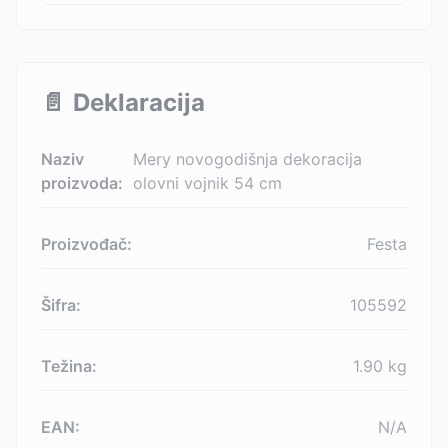
📄
Deklaracija
Naziv
Mery novogodišnja dekoracija
proizvoda:
olovni vojnik 54 cm
Proizvođač:
Festa
Šifra:
105592
Težina:
1.90
kg
EAN:
N/A