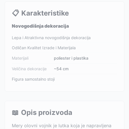
📋
Karakteristike
Novogodišnja dekoracija
Lepa i Atraktivna novogodišnja dekoracija
Odličan Kvalitet Izrade i Materijala
Materijali
poliester i plastika
Veličina dekoracije
~54 cm
Figura samostalno stoji
📖
Opis proizvoda
Mery olovni vojnik je lutka koja je napravljena