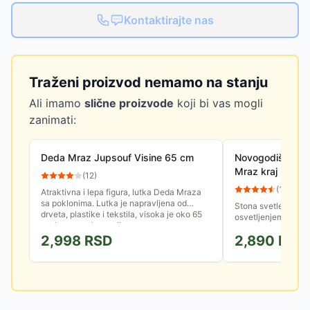
Kontaktirajte nas
Traženi proizvod nemamo na stanju
Ali imamo
slične proizvode
koji bi vas mogli
zanimati:
Deda Mraz Jupsouf Visine 65 cm
Novogodišnja sv
Mraz kraj kami
(
12
)
(
11
)
Atraktivna i lepa figura, lutka Deda Mraza
sa poklonima. Lutka je napravljena od
Stona svetleća LED
drveta, plastike i tekstila, visoka je oko 65
osvetljenjem i novo
cm i samostalno stoji....
Ukras koji će vaš d
2,998
RSD
2,890
RSD
duhom novogodišnji