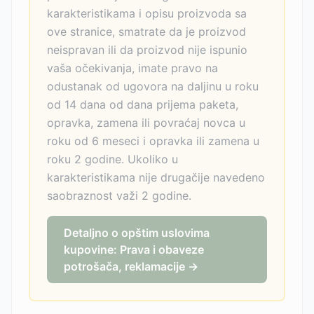
karakteristikama i opisu proizvoda sa
ove stranice, smatrate da je proizvod
neispravan ili da proizvod nije ispunio
vaša očekivanja, imate pravo na
odustanak od ugovora na daljinu u roku
od 14 dana od dana prijema paketa,
opravka, zamena ili povraćaj novca u
roku od 6 meseci i opravka ili zamena u
roku 2 godine. Ukoliko u
karakteristikama nije drugačije navedeno
saobraznost važi 2 godine.
Detaljno o opštim uslovima
kupovine: Prava i obaveze
potrošača, reklamacije →