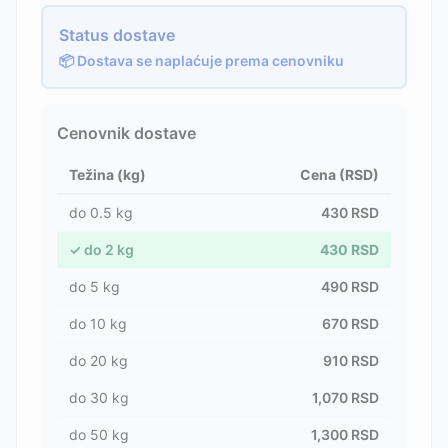
Status dostave
📦 Dostava se naplaćuje prema cenovniku
Cenovnik dostave
Težina (kg)
Cena (RSD)
do
0.5
kg
430
RSD
✓
do
2
kg
430
RSD
do
5
kg
490
RSD
do
10
kg
670
RSD
do
20
kg
910
RSD
do
30
kg
1,070
RSD
do
50
kg
1,300
RSD