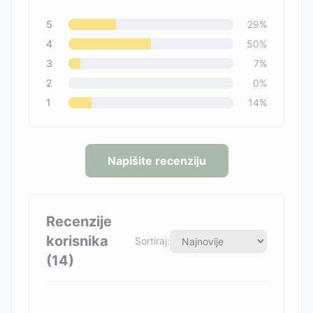
5
29
%
4
50
%
3
7
%
2
0
%
1
14
%
Napišite recenziju
Recenzije
korisnika
Sortiraj:
(
14
)