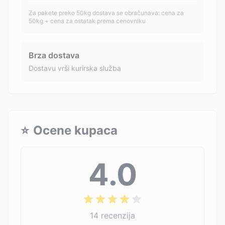
Za pakete preko 50kg dostava se obračunava: cena za
50kg + cena za ostatak prema cenovniku
Brza dostava
Dostavu vrši kurirska služba
⭐
Ocene kupaca
4.0
14
recenzija