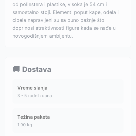
od poliestera i plastike, visoka je 54 cm i
samostalno stoji. Elementi poput kape, odela i
cipela napravljeni su sa puno pažnje što
doprinosi atraktivnosti figure kada se nađe u
novogodišnjem ambijentu.
🚚
Dostava
Vreme slanja
3 - 5 radnih dana
Težina paketa
1.90
kg