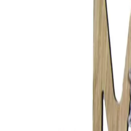
Pratite narudžbenicu
Prijava
Registracija
Pretraži
❤️
Sačuvano
🛒
Korpa
Pretraži
Sve Kategorije