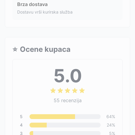
Brza dostava
Dostavu vrši kurirska služba
⭐
Ocene kupaca
5.0
55
recenzija
5
64
%
4
24
%
3
5
%