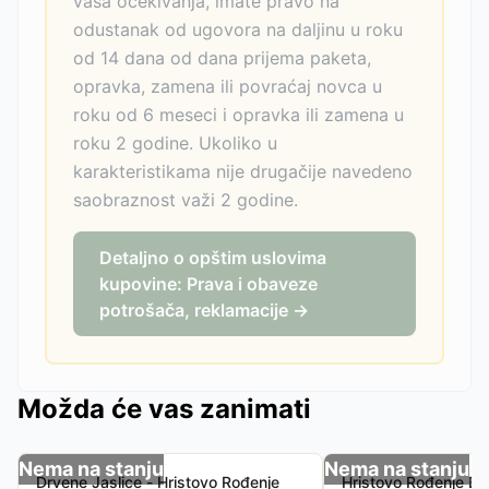
vaša očekivanja, imate pravo na
odustanak od ugovora na daljinu u roku
od 14 dana od dana prijema paketa,
opravka, zamena ili povraćaj novca u
roku od 6 meseci i opravka ili zamena u
roku 2 godine. Ukoliko u
karakteristikama nije drugačije navedeno
saobraznost važi 2 godine.
Detaljno o opštim uslovima
kupovine: Prava i obaveze
potrošača, reklamacije →
Možda će vas zanimati
Nema na stanju
Nema na stanju
Drvene Jaslice - Hristovo Rođenje
Hristovo Rođenje Bo