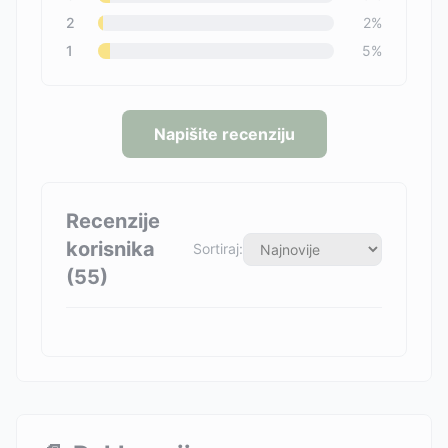
2
2
%
1
5
%
Napišite recenziju
Recenzije
korisnika
Sortiraj:
(
55
)