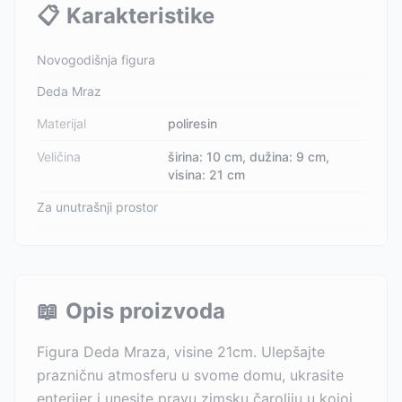
📋
Karakteristike
Novogodišnja figura
Deda Mraz
Materijal
poliresin
Veličina
širina: 10 cm, dužina: 9 cm,
visina: 21 cm
Za unutrašnji prostor
📖
Opis proizvoda
Figura Deda Mraza, visine 21cm. Ulepšajte
prazničnu atmosferu u svome domu, ukrasite
enterijer i unesite pravu zimsku čaroliju u kojoj