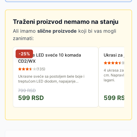
Traženi proizvod nemamo na stanju
Ali imamo
slične proizvode
koji bi vas mogli
zanimati:
-
25
%
Ukrasne LED sveće 10 komada
Ukrasi za jelku 
CD2/WX
(
60
)
(
135
)
4 ukrasa za jelku u
cm. Napravljeni su 
Ukrasne sveće sa postoljem bele boje i
lagani.
treptućom LED diodom, napajanje
baterijsko, pakovanje 10 komada
799
RSD
599
RSD
599
RSD