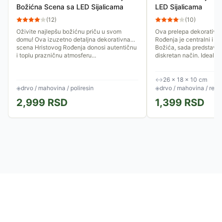
Božićna Scena sa LED Sijalicama
LED Sijalicama
(
12
)
(
10
)
Oživite najlepšu božićnu priču u svom
Ova prelepa dekorativn
domu! Ova izuzetno detaljna dekorativna
Rođenja je centralni i na
scena Hristovog Rođenja donosi autentičnu
Božića, sada predstavlje
i toplu prazničnu atmosferu...
diskretan način. Idealna.
↔
26 × 18 × 10 cm
◈
drvo / mahovina / poliresin
◈
drvo / mahovina / rezi
2,999
RSD
1,399
RSD