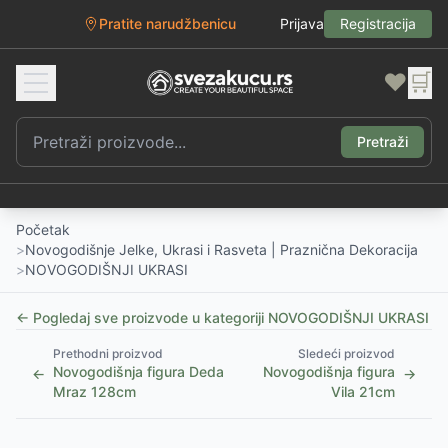
Pratite narudžbenicu
Prijava
Registracija
❤️
🛒
Pretraži
Početak
>
Novogodišnje Jelke, Ukrasi i Rasveta | Praznična Dekoracija
>
NOVOGODIŠNJI UKRASI
← Pogledaj sve proizvode u kategoriji
NOVOGODIŠNJI UKRASI
Prethodni proizvod
Sledeći proizvod
Novogodišnja figura Deda
Novogodišnja figura
←
→
Mraz 128cm
Vila 21cm