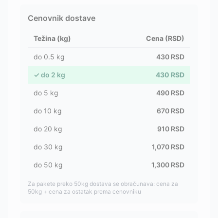
Cenovnik dostave
Težina (kg)
Cena (RSD)
do
0.5
kg
430
RSD
✓
do
2
kg
430
RSD
do
5
kg
490
RSD
do
10
kg
670
RSD
do
20
kg
910
RSD
do
30
kg
1,070
RSD
do
50
kg
1,300
RSD
Za pakete preko 50kg dostava se obračunava: cena za
50kg + cena za ostatak prema cenovniku