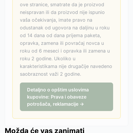
ove stranice, smatrate da je proizvod
neispravan ili da proizvod nije ispunio
vaša očekivanja, imate pravo na
odustanak od ugovora na daljinu u roku
od 14 dana od dana prijema paketa,
opravka, zamena ili povraćaj novca u
roku od 6 meseci i opravka ili zamena u
roku 2 godine. Ukoliko u
karakteristikama nije drugačije navedeno
saobraznost važi 2 godine.
Detaljno o opštim uslovima
kupovine: Prava i obaveze
potrošača, reklamacije →
Možda će vas zanimati