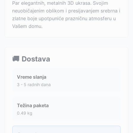
Par elegantnih, metalnih 3D ukrasa. Svojim
neuobičajenim oblikom i presijavanjem srebrna i
zlatne boje upotpuniće prazničnu atmosferu u
Vašem domu.
🚚
Dostava
Vreme slanja
3 - 5 radnih dana
Težina paketa
0.49
kg