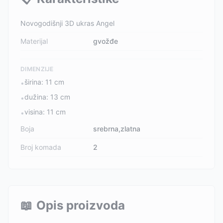
Novogodišnji 3D ukras Angel
Materijal
gvožđe
DIMENZIJE
širina: 11 cm
•
dužina: 13 cm
•
visina: 11 cm
•
Boja
srebrna,zlatna
Broj komada
2
📖
Opis proizvoda