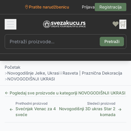
Pratite narudžbenicu
Prijava
Registracija
❤️
🛒
Pretraži
Početak
>
Novogodišnje Jelke, Ukrasi i Rasveta | Praznična Dekoracija
>
NOVOGODIŠNJI UKRASI
← Pogledaj sve proizvode u kategoriji
NOVOGODIŠNJI UKRASI
Prethodni proizvod
Sledeći proizvod
Svećnjak Venac za 4
Novogodišnji 3D ukras Star 2
←
→
sveće
komada