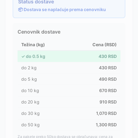
Status dostave
📦 Dostava se naplaćuje prema cenovniku
Cenovnik dostave
Težina (kg)
Cena (RSD)
✓
do
0.5
kg
430
RSD
do
2
kg
430
RSD
do
5
kg
490
RSD
do
10
kg
670
RSD
do
20
kg
910
RSD
do
30
kg
1,070
RSD
do
50
kg
1,300
RSD
Za pakete preko 50kg dostava se obračunava: cena za