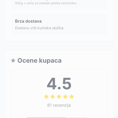
50kg + cena za ostatak prema cenovniku
Brza dostava
Dostavu vrši kurirska služba
⭐
Ocene kupaca
4.5
81
recenzija