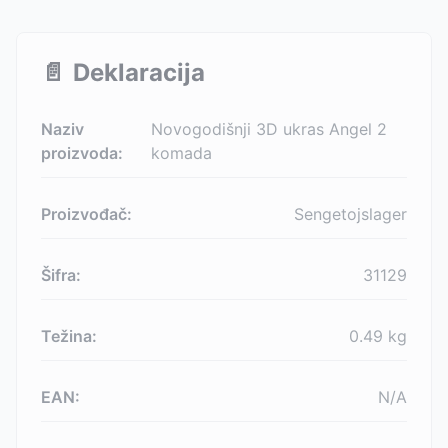
📄
Deklaracija
Naziv
Novogodišnji 3D ukras Angel 2
proizvoda:
komada
Proizvođač:
Sengetojslager
Šifra:
31129
Težina:
0.49
kg
EAN:
N/A