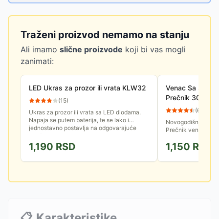
Traženi proizvod nemamo na stanju
Ali imamo
slične proizvode
koji bi vas mogli
zanimati:
LED Ukras za prozor ili vrata KLW32
Venac Sa Svećn
Prečnik 30 cm -
(
15
)
(
66
)
Ukras za prozor ili vrata sa LED diodama.
Napaja se putem baterija, te se lako i
Novogodišnji venac
jednostavno postavlja na odgovarajuće
Prečnik venca je 30 cm, kvalitetne i bogate
mesto.
izrade koja u potp
1,190
RSD
1,150
RSD
idilu u vreme novogo
📋
Karakteristike