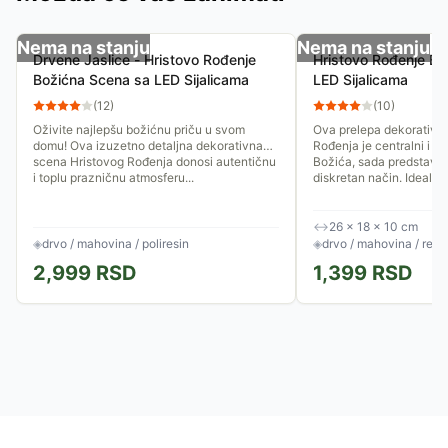
Nema na stanju
Nema na stanju
Drvene Jaslice - Hristovo Rođenje
Hristovo Rođenje Bo
Božićna Scena sa LED Sijalicama
LED Sijalicama
(
12
)
(
10
)
Oživite najlepšu božićnu priču u svom
Ova prelepa dekorativn
domu! Ova izuzetno detaljna dekorativna
Rođenja je centralni i na
scena Hristovog Rođenja donosi autentičnu
Božića, sada predstavlje
i toplu prazničnu atmosferu...
diskretan način. Idealna.
↔
26 × 18 × 10 cm
◈
drvo / mahovina / poliresin
◈
drvo / mahovina / rezi
2,999
RSD
1,399
RSD