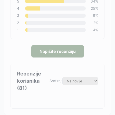
5
64
%
4
25
%
3
5
%
2
2
%
1
4
%
Napišite recenziju
Recenzije
korisnika
Sortiraj:
(
81
)