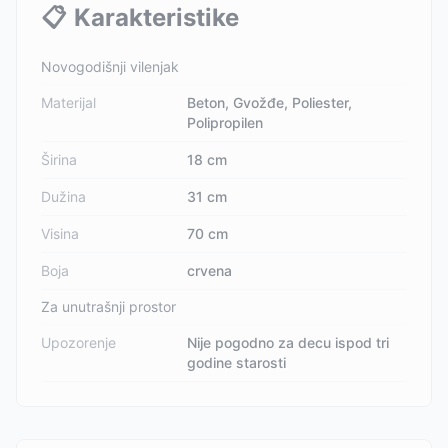
📋
Karakteristike
Novogodišnji vilenjak
Materijal
Beton, Gvožđe, Poliester,
Polipropilen
Širina
18 cm
Dužina
31 cm
Visina
70 cm
Boja
crvena
Za unutrašnji prostor
Upozorenje
Nije pogodno za decu ispod tri
godine starosti