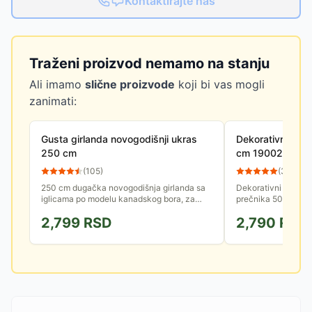
Kontaktirajte nas
Traženi proizvod nemamo na stanju
Ali imamo
slične proizvode
koji bi vas mogli
zanimati:
Gusta girlanda novogodišnji ukras
Dekorativni ven
250 cm
cm 190021
(
105
)
(
38
)
250 cm dugačka novogodišnja girlanda sa
Dekorativni venac 
iglicama po modelu kanadskog bora, za
prečnika 50 cm, kva
dodatnu dekoraciju prostorija. Zahvaljujući
koja u potpunosti d
2,799
RSD
2,790
RSD
gustini lako se može...
vreme novogodišnjih