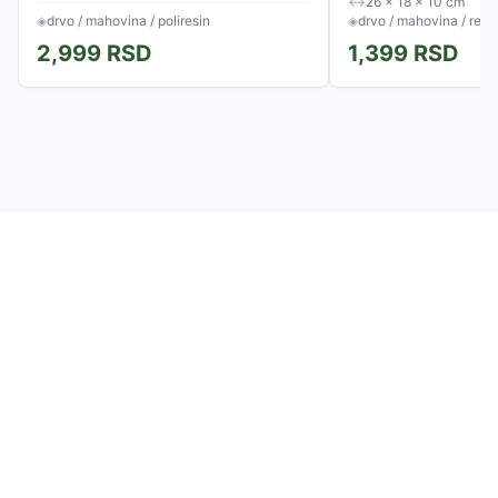
↔
26 × 18 × 10 cm
◈
drvo / mahovina / poliresin
◈
drvo / mahovina / rezi
2,999
RSD
1,399
RSD