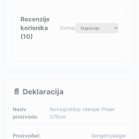
Recenzije
korisnika
Sortiraj:
(
10
)
📄
Deklaracija
Naziv
Novogodišnji vilenjak Phaer
proizvoda:
V70cm
Proizvođač:
Sengetojslager