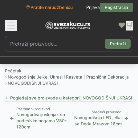
Pratite narudžbenicu
Prijava
Registracija
❤️
🛒
Pretraži
Početak
>
Novogodišnje Jelke, Ukrasi i Rasveta | Praznična Dekoracija
>
NOVOGODIŠNJI UKRASI
← Pogledaj sve proizvode u kategoriji
NOVOGODIŠNJI UKRASI
Prethodni proizvod
Sledeći proizvod
Novogodišnji vilenjak sa
Novogodišnja LED jelka
←
→
podesivim nogama V80-
sa Deda Mrazom 16cm
120cm