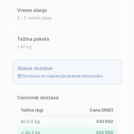
Vreme slanja
3 - 5 radnih dana
Težina paketa
1.40
kg
Status dostave
📦 Dostava se naplaćuje prema cenovniku
Cenovnik dostave
Težina (kg)
Cena (RSD)
do
0.5
kg
430
RSD
✓
do
2
kg
430
RSD