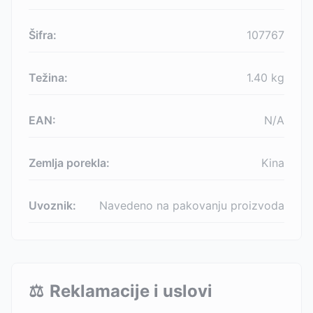
Šifra:
107767
Težina:
1.40
kg
EAN:
N/A
Zemlja porekla:
Kina
Uvoznik:
Navedeno na pakovanju proizvoda
⚖️
Reklamacije i uslovi