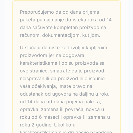
Preporučujemo da od dana prijema
paketa pa najmanje do isteka roka od 14
dana sačuvate kompletan proizvod sa
računom, dokumentacijom, kutijom.
U slučaju da niste zadovoljni kupljenim
proizvodom jer ne odgovara
karakteristikama i opisu proizvoda sa
ove stranice, smatrate da je proizvod
neispravan ili da proizvod nije ispunio
vaša očekivanja, imate pravo na
odustanak od ugovora na daljinu u roku
od 14 dana od dana prijema paketa,
opravka, zamena ili povraćaj novca u
roku od 6 meseci i opravka ili zamena u
roku 2 godine. Ukoliko u
karakteristikama nije drugačije navedeno