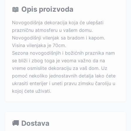
📖
Opis proizvoda
Novogodišnja dekoracija koja će ulepšati
prazničnu atmosferu u vašem domu.
Novogodišnji vilenjak sa bradom i kapom.
Visina vilenjaka je 70cm.
Sezona novogodišnjih i božićnih praznika nam
se bliži i zbog toga je veoma važno da na
vreme osmislite dekoraciju za vaš dom. Uz
pomoć nekoliko jednostavnih detalja lako ćete
ukrasiti enterijer i uneti pravu zimsku čaroliju u
kojoj ćete uživati.
🚚
Dostava