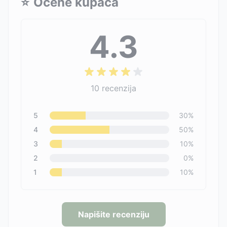
⭐
Ocene kupaca
4.3
10
recenzija
5
30
%
4
50
%
3
10
%
2
0
%
1
10
%
Napišite recenziju