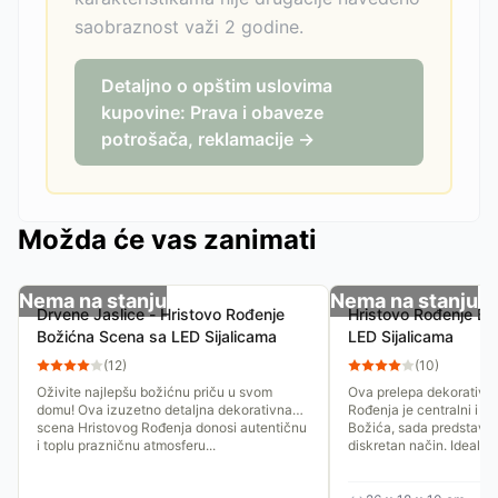
saobraznost važi 2 godine.
Detaljno o opštim uslovima
kupovine: Prava i obaveze
potrošača, reklamacije →
Možda će vas zanimati
Nema na stanju
Nema na stanju
Drvene Jaslice - Hristovo Rođenje
Hristovo Rođenje Bo
Božićna Scena sa LED Sijalicama
LED Sijalicama
(
12
)
(
10
)
Oživite najlepšu božićnu priču u svom
Ova prelepa dekorativn
domu! Ova izuzetno detaljna dekorativna
Rođenja je centralni i na
scena Hristovog Rođenja donosi autentičnu
Božića, sada predstavlje
i toplu prazničnu atmosferu...
diskretan način. Idealna.