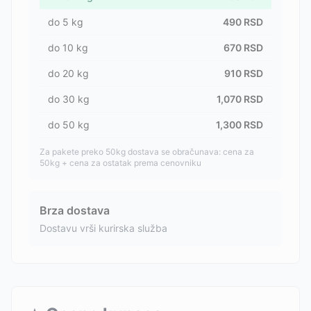
do
5
kg
490
RSD
do
10
kg
670
RSD
do
20
kg
910
RSD
do
30
kg
1,070
RSD
do
50
kg
1,300
RSD
Za pakete preko 50kg dostava se obračunava: cena za
50kg + cena za ostatak prema cenovniku
Brza dostava
Dostavu vrši kurirska služba