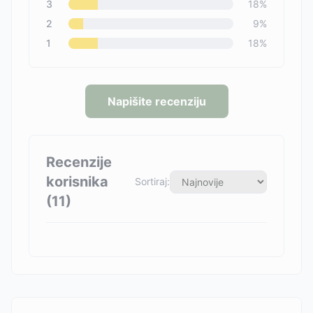
3
18
%
2
9
%
1
18
%
Napišite recenziju
Recenzije
korisnika
Sortiraj:
(
11
)