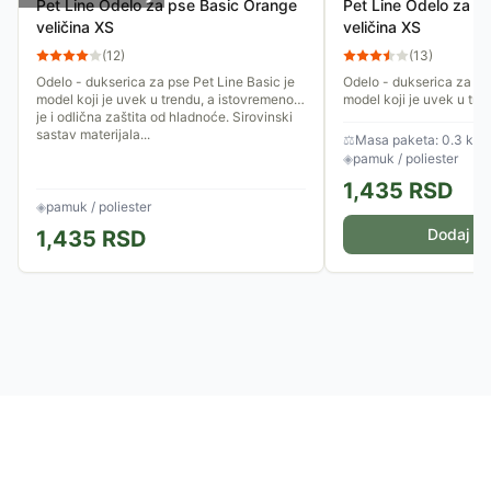
Pet Line Odelo za pse Basic Orange
Pet Line Odelo za p
veličina XS
veličina XS
(
12
)
(
13
)
Odelo - dukserica za pse Pet Line Basic je
Odelo - dukserica za pse
model koji je uvek u trendu, a istovremeno
model koji je uvek u tre
je i odlična zaštita od hladnoće. Sirovinski
je i odlična zaštita od h
sastav materijala...
sastav materijala...
⚖
Masa paketa: 0.3 kg
◈
pamuk / poliester
1,435
RSD
◈
pamuk / poliester
Dodaj u 
1,435
RSD