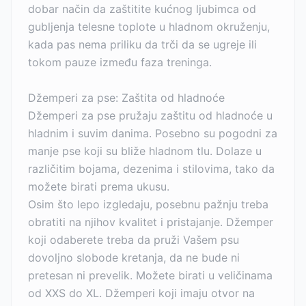
dobar način da zaštitite kućnog ljubimca od
gubljenja telesne toplote u hladnom okruženju,
kada pas nema priliku da trči da se ugreje ili
tokom pauze između faza treninga.
Džemperi za pse: Zaštita od hladnoće
Džemperi za pse pružaju zaštitu od hladnoće u
hladnim i suvim danima. Posebno su pogodni za
manje pse koji su bliže hladnom tlu. Dolaze u
različitim bojama, dezenima i stilovima, tako da
možete birati prema ukusu.
Osim što lepo izgledaju, posebnu pažnju treba
obratiti na njihov kvalitet i pristajanje. Džemper
koji odaberete treba da pruži Vašem psu
dovoljno slobode kretanja, da ne bude ni
pretesan ni prevelik. Možete birati u veličinama
od XXS do XL. Džemperi koji imaju otvor na