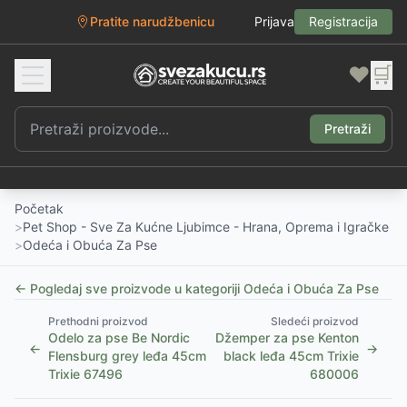
Pratite narudžbenicu
Prijava
Registracija
❤️
🛒
Pretraži
Početak
>
Pet Shop - Sve Za Kućne Ljubimce - Hrana, Oprema i Igračke
>
Odeća i Obuća Za Pse
← Pogledaj sve proizvode u kategoriji
Odeća i Obuća Za Pse
Prethodni proizvod
Sledeći proizvod
Odelo za pse Be Nordic
Džemper za pse Kenton
←
→
Flensburg grey leđa 45cm
black leđa 45cm Trixie
Trixie 67496
680006