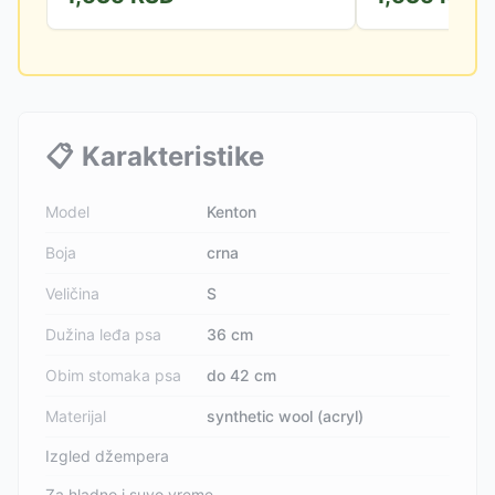
📋
Karakteristike
Model
Kenton
Boja
crna
Veličina
S
Dužina leđa psa
36 cm
Obim stomaka psa
do 42 cm
Materijal
synthetic wool (acryl)
Izgled džempera
Za hladno i suvo vreme