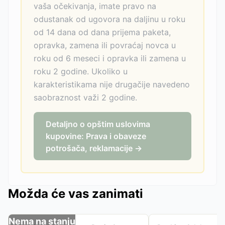
vaša očekivanja, imate pravo na
odustanak od ugovora na daljinu u roku
od 14 dana od dana prijema paketa,
opravka, zamena ili povraćaj novca u
roku od 6 meseci i opravka ili zamena u
roku 2 godine. Ukoliko u
karakteristikama nije drugačije navedeno
saobraznost važi 2 godine.
Detaljno o opštim uslovima
kupovine: Prava i obaveze
potrošača, reklamacije →
Možda će vas zanimati
Nema na stanju