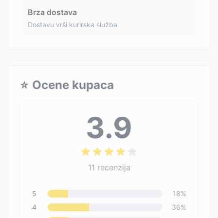
Brza dostava
Dostavu vrši kurirska služba
⭐
Ocene kupaca
3.9
11
recenzija
5
18
%
4
36
%