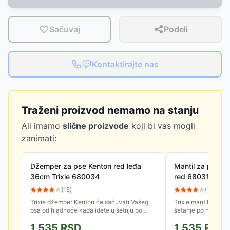
Sačuvaj
Podeli
Kontaktirajte nas
Traženi proizvod nemamo na stanju
Ali imamo
slične proizvode
koji bi vas mogli
zanimati:
Džemper za pse Kenton red leđa
Mantil za psa 4
36cm Trixie 680034
red 680314
(
15
)
(
11
)
Trixie džemper Kenton će sačuvati Vašeg
Trixie mantil za ps
psa od hladnoće kada idete u šetnju po
šetanje po hladnom,
hladnom, ali suvom vremenu. Ima ranflu oko
vremenu. Pogodan j
1,535
RSD
1,535
RSD
vrata i prednjih nogu, a za...
jer ima delove od...