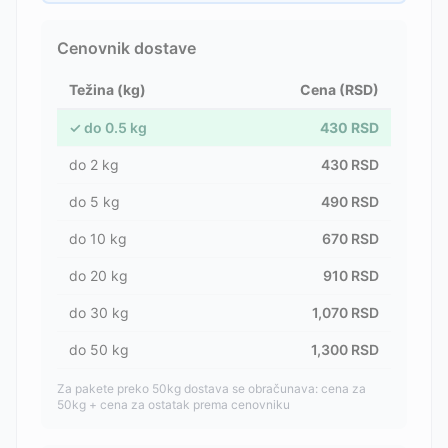
Cenovnik dostave
Težina (kg)
Cena (RSD)
✓
do
0.5
kg
430
RSD
do
2
kg
430
RSD
do
5
kg
490
RSD
do
10
kg
670
RSD
do
20
kg
910
RSD
do
30
kg
1,070
RSD
do
50
kg
1,300
RSD
Za pakete preko 50kg dostava se obračunava: cena za
50kg + cena za ostatak prema cenovniku