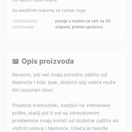
Sa elastičnim trakama za zadnje noge
Jednostavno
pranje u mašini za veš na 30
održavanje
stepeni, prema uputstvu
📖
Opis proizvoda
Naravno, psi već imaju prirodnu zaštitu od
hladnoće i kiše. Ipak, dodatni sloj odeće može
biti razuman izbor.
Posebno kratkodlaki, osetljivi na vremenske
prilike, stariji psi ili psi sa zdravstvenim
problemima imaju koristi od dodatne zaštite od
vlažnih uslova i hladnoće. Odeća je takođe