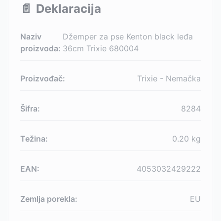
📄
Deklaracija
Naziv
Džemper za pse Kenton black leđa
proizvoda:
36cm Trixie 680004
Proizvođač:
Trixie - Nemačka
Šifra:
8284
Težina:
0.20
kg
EAN:
4053032429222
Zemlja porekla:
EU