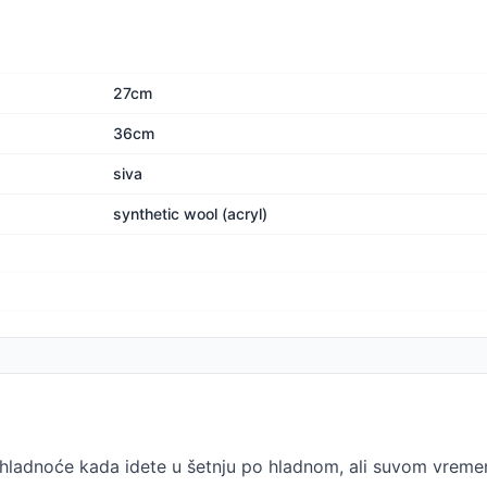
27cm
36cm
siva
synthetic wool (acryl)
ladnoće kada idete u šetnju po hladnom, ali suvom vremenu