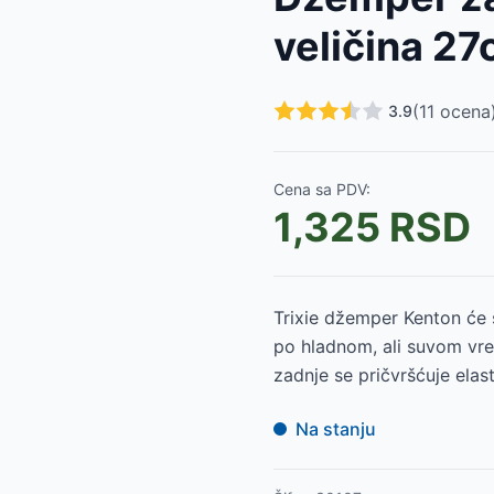
RSD
veličina 27
RSD
RSD
RSD
(
11
ocena
3.9
RSD
RSD
SD
Cena sa PDV:
RSD
1,325
RSD
D
D
Trixie džemper Kenton će 
po hladnom, ali suvom vre
zadnje se pričvršćuje elas
Na stanju