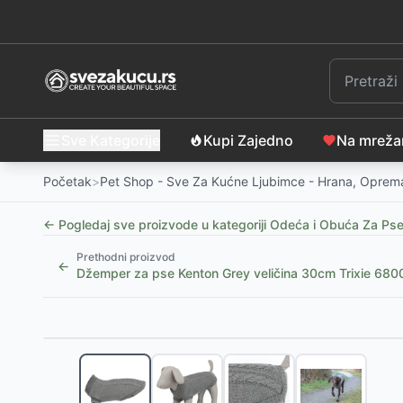
Sve Kategorije
Kupi Zajedno
Na mrež
Početak
>
Pet Shop - Sve Za Kućne Ljubimce - Hrana, Oprema
← Pogledaj sve proizvode u kategoriji
Odeća i Obuća Za Ps
Prethodni proizvod
←
Džemper za pse Kenton Grey veličina 30cm Trixie 680
Slični proizvodi
Pet Line Odelo za pse Basic Orange veličina XS
-
14
Pet Line Odelo za pse Basic Green veličina XS
-
143