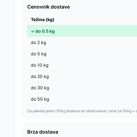
Cenovnik dostave
Težina (kg)
✓
do
0.5
kg
do
2
kg
do
5
kg
do
10
kg
do
20
kg
do
30
kg
do
50
kg
Za pakete preko 50kg dostava se obračunava: cena za 50kg + 
Brza dostava