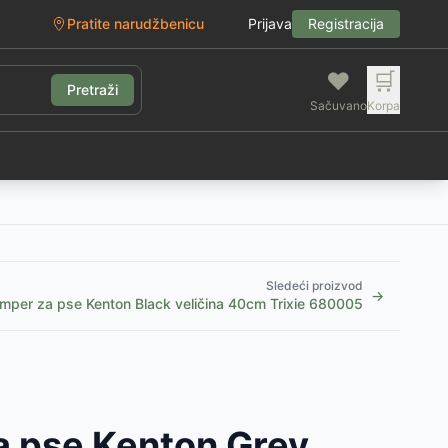
Pratite narudžbenicu
Prijava
Registracija
❤️
🛒
Pretraži
Sačuvano
Korpa
g
Sledeći proizvod
→
mper za pse Kenton Black veličina 40cm Trixie 680005
 pse Kenton Grey