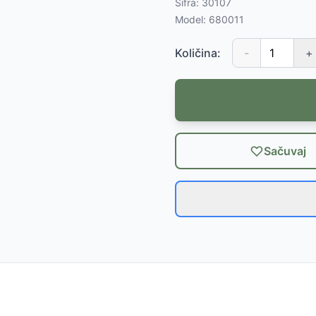
Šifra:
30107
Model:
680011
Količina:
-
+
Sačuvaj