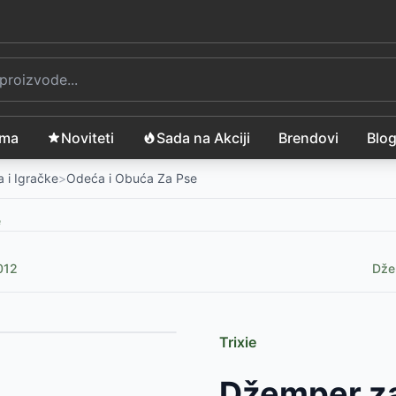
ama
Noviteti
Sada na Akciji
Brendovi
Blo
 i Igračke
>
Odeća i Obuća Za Pse
e
012
Dže
Trixie
35
RSD
Džemper za
5
RSD