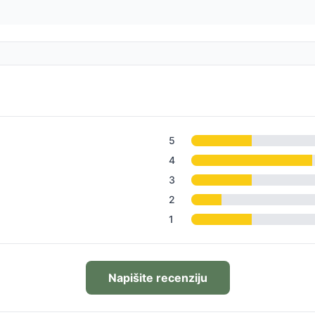
5
4
3
2
1
Napišite recenziju