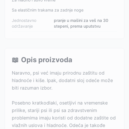
Sa elastičnim trakama za zadnje noge
Jednostavno
pranje u mašini za veš na 30
održavanje
stepeni, prema uputstvu
📖
Opis proizvoda
Naravno, psi već imaju prirodnu zaštitu od
hladnoće i kiše. Ipak, dodatni sloj odeće može
biti razuman izbor.
Posebno kratkodlaki, osetljivi na vremenske
prilike, stariji psi ili psi sa zdravstvenim
problemima imaju koristi od dodatne zaštite od
vlažnih uslova i hladnoće. Odeća je takođe