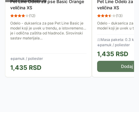
Pet Line Odelo za pse Basic Orange
Pet Line Odelo za p
veličina XS
veličina XS
(
12
)
(
13
)
Odelo - dukserica za pse Pet Line Basic je
Odelo - dukserica za pse
model koji je uvek u trendu, a istovremeno
model koji je uvek u tre
je i odlična zaštita od hladnoće. Sirovinski
je i odlična zaštita od h
sastav materijala...
sastav materijala...
⚖
Masa paketa: 0.3 kg
◈
pamuk / poliester
1,435
RSD
◈
pamuk / poliester
Dodaj u 
1,435
RSD