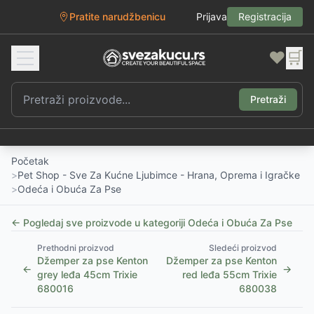
Pratite narudžbenicu
Prijava
Registracija
❤️
🛒
Pretraži
Početak
>
Pet Shop - Sve Za Kućne Ljubimce - Hrana, Oprema i Igračke
>
Odeća i Obuća Za Pse
← Pogledaj sve proizvode u kategoriji
Odeća i Obuća Za Pse
Prethodni proizvod
Sledeći proizvod
Džemper za pse Kenton
Džemper za pse Kenton
←
→
grey leđa 45cm Trixie
red leđa 55cm Trixie
680016
680038