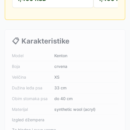
📋
Karakteristike
Model
Kenton
Boja
crvena
Veličina
XS
Dužina leđa psa
33 cm
Obim stomaka psa
do 40 cm
Materijal
synthetic wool (acryl)
Izgled džempera
Za hladno i suvo vreme