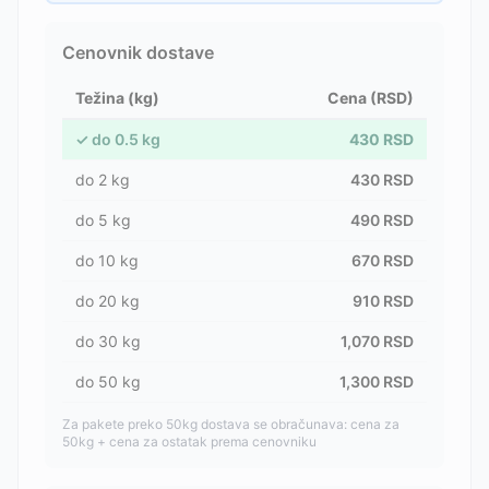
Cenovnik dostave
Težina (kg)
Cena (RSD)
✓
do
0.5
kg
430
RSD
do
2
kg
430
RSD
do
5
kg
490
RSD
do
10
kg
670
RSD
do
20
kg
910
RSD
do
30
kg
1,070
RSD
do
50
kg
1,300
RSD
Za pakete preko 50kg dostava se obračunava: cena za
50kg + cena za ostatak prema cenovniku