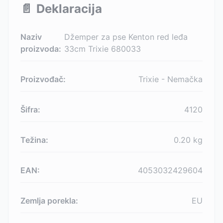
📄
Deklaracija
Naziv
Džemper za pse Kenton red leđa
proizvoda:
33cm Trixie 680033
Proizvođač:
Trixie - Nemačka
Šifra:
4120
Težina:
0.20
kg
EAN:
4053032429604
Zemlja porekla:
EU