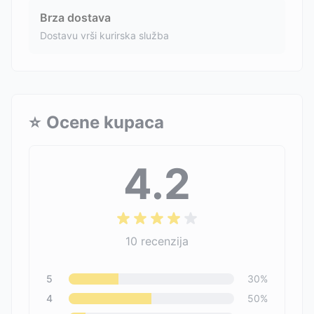
Brza dostava
Dostavu vrši kurirska služba
⭐
Ocene kupaca
4.2
10
recenzija
5
30
%
4
50
%