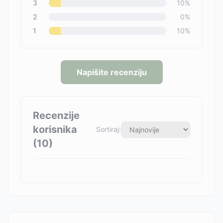
3
10
%
2
0
%
1
10
%
Napišite recenziju
Recenzije
korisnika
Sortiraj:
(
10
)