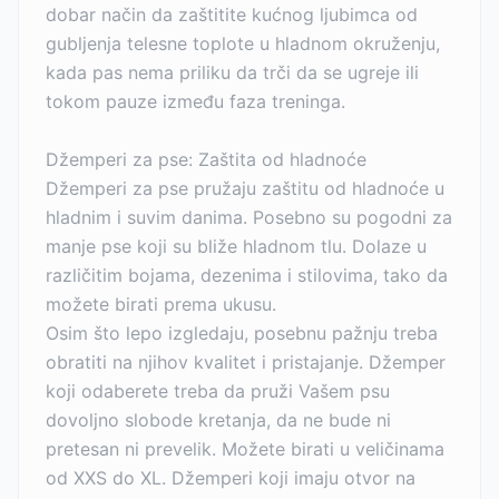
dobar način da zaštitite kućnog ljubimca od
gubljenja telesne toplote u hladnom okruženju,
kada pas nema priliku da trči da se ugreje ili
tokom pauze između faza treninga.
Džemperi za pse: Zaštita od hladnoće
Džemperi za pse pružaju zaštitu od hladnoće u
hladnim i suvim danima. Posebno su pogodni za
manje pse koji su bliže hladnom tlu. Dolaze u
različitim bojama, dezenima i stilovima, tako da
možete birati prema ukusu.
Osim što lepo izgledaju, posebnu pažnju treba
obratiti na njihov kvalitet i pristajanje. Džemper
koji odaberete treba da pruži Vašem psu
dovoljno slobode kretanja, da ne bude ni
pretesan ni prevelik. Možete birati u veličinama
od XXS do XL. Džemperi koji imaju otvor na