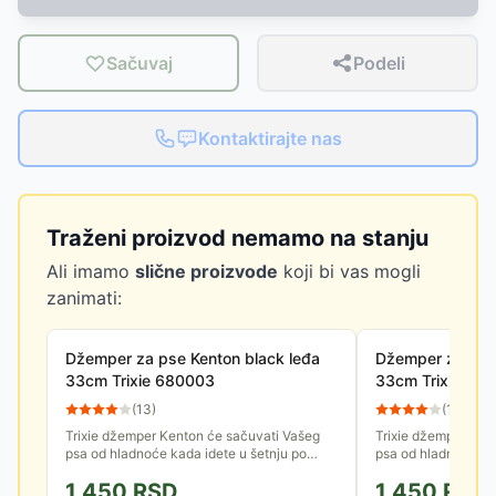
Sačuvaj
Podeli
Kontaktirajte nas
Traženi proizvod nemamo na stanju
Ali imamo
slične proizvode
koji bi vas mogli
zanimati:
Džemper za pse Kenton black leđa
Džemper za pse 
33cm Trixie 680003
33cm Trixie 68
(
13
)
(
14
)
Trixie džemper Kenton će sačuvati Vašeg
Trixie džemper Ken
psa od hladnoće kada idete u šetnju po
psa od hladnoće kad
hladnom, ali suvom vremenu. Ima ranflu oko
hladnom, ali suvom
1,450
RSD
1,450
RSD
vrata i prednjih nogu, a za...
vrata i prednjih nogu