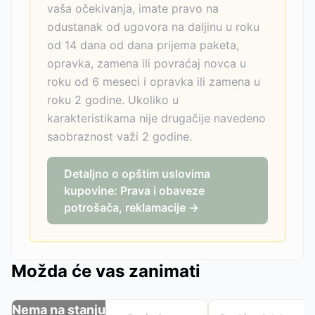
vaša očekivanja, imate pravo na
odustanak od ugovora na daljinu u roku
od 14 dana od dana prijema paketa,
opravka, zamena ili povraćaj novca u
roku od 6 meseci i opravka ili zamena u
roku 2 godine. Ukoliko u
karakteristikama nije drugačije navedeno
saobraznost važi 2 godine.
Detaljno o opštim uslovima
kupovine: Prava i obaveze
potrošača, reklamacije →
Možda će vas zanimati
Nema na stanju