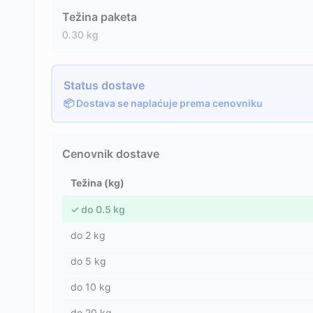
Težina paketa
0.30
kg
Status dostave
📦 Dostava se naplaćuje prema cenovniku
Cenovnik dostave
Težina (kg)
✓
do
0.5
kg
do
2
kg
do
5
kg
do
10
kg
do
20
kg