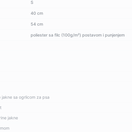
S
40 cm
54 cm
poliester sa filc (100g/m²) postavom i punjenjem
 jakne sa ogrlicom za psa
t
rine jakne
 amom