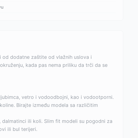
vu
ti od dodatne zaštite od vlažnih uslova i
 okruženju, kada pas nema priliku da trči da se
 ljubimca, vetro i vodoodbojni, kao i vodootporni.
koline. Birajte između modela sa različitim
dalmatinci ili koli. Slim fit modeli su pogodni za
ili bul terijeri.