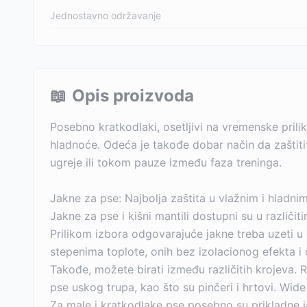
Jednostavno održavanje
📖
Opis proizvoda
Posebno kratkodlaki, osetljivi na vremenske prilik
hladnoće. Odeća je takođe dobar način da zaštit
ugreje ili tokom pauze između faza treninga.
Jakne za pse: Najbolja zaštita u vlažnim i hladni
Jakne za pse i kišni mantili dostupni su u različi
Prilikom izbora odgovarajuće jakne treba uzeti u
stepenima toplote, onih bez izolacionog efekta i 
Takođe, možete birati između različitih krojeva. Re
pse uskog trupa, kao što su pinčeri i hrtovi. Wide 
Za male i kratkodlake pse posebno su prikladne