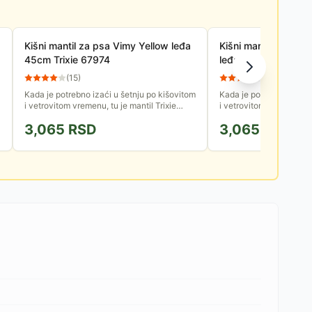
Kišni mantil za psa Vimy Yellow leđa
Kišni mantil za psa
45cm Trixie 67974
leđa 45cm Trixie 6
(
15
)
(
12
)
Kada je potrebno izaći u šetnju po kišovitom
Kada je potrebno izaći 
i vetrovitom vremenu, tu je mantil Trixie
i vetrovitom vremenu, t
Vimy za Vašeg ljubimca. Izuzetno je
Vašeg ljubimca. Izuzetno
3,065
RSD
3,065
RSD
prilagodljiv, tako da će...
tako da će psu...