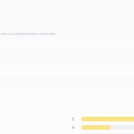
cena za ostatak prema cenovniku
5
4