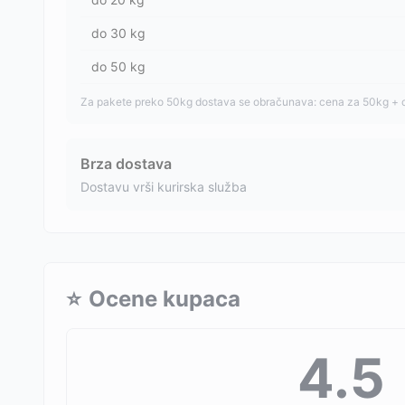
do
30
kg
do
50
kg
Za pakete preko 50kg dostava se obračunava: cena za 50kg + 
Brza dostava
Dostavu vrši kurirska služba
⭐
Ocene kupaca
4.5