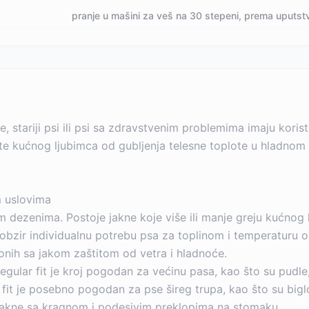
pranje u mašini za veš na 30 stepeni, prema uputst
e, stariji psi ili psi sa zdravstvenim problemima imaju koris
ite kućnog ljubimca od gubljenja telesne toplote u hladnom
m uslovima
tim dezenima. Postoje jakne koje više ili manje greju kućnog
 obzir individualnu potrebu psa za toplinom i temperaturu o
onih sa jakom zaštitom od vetra i hladnoće.
gular fit je kroj pogodan za većinu pasa, kao što su pudle, 
fit je posebno pogodan za pse šireg trupa, kao što su biglovi 
 jakne sa kragnom i podesivim preklopima na stomaku.