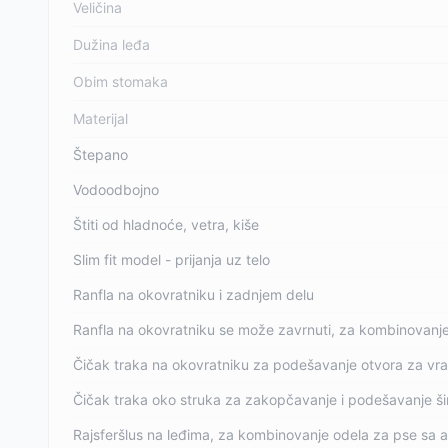
Veličina
Dužina leđa
Obim stomaka
Materijal
Štepano
Vodoodbojno
Štiti od hladnoće, vetra, kiše
Slim fit model - prijanja uz telo
Ranfla na okovratniku i zadnjem delu
Ranfla na okovratniku se može zavrnuti, za kombinovanje
Čičak traka na okovratniku za podešavanje otvora za vra
Čičak traka oko struka za zakopčavanje i podešavanje ši
Rajsferšlus na leđima, za kombinovanje odela za pse sa