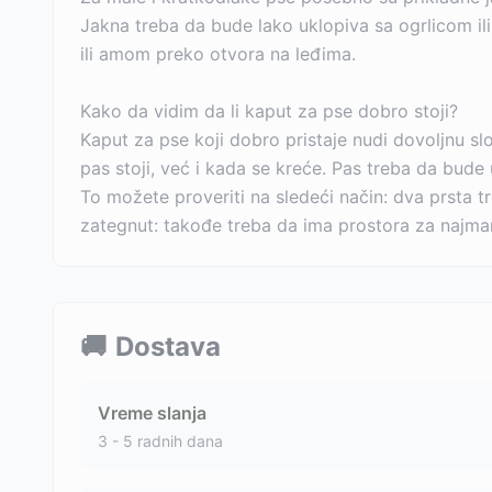
Jakna treba da bude lako uklopiva sa ogrlicom i
ili amom preko otvora na leđima.
Kako da vidim da li kaput za pse dobro stoji?
Kaput za pse koji dobro pristaje nudi dovoljnu slo
pas stoji, već i kada se kreće. Pas treba da bud
To možete proveriti na sledeći način: dva prsta 
zategnut: takođe treba da ima prostora za najman
🚚
Dostava
Vreme slanja
3 - 5 radnih dana