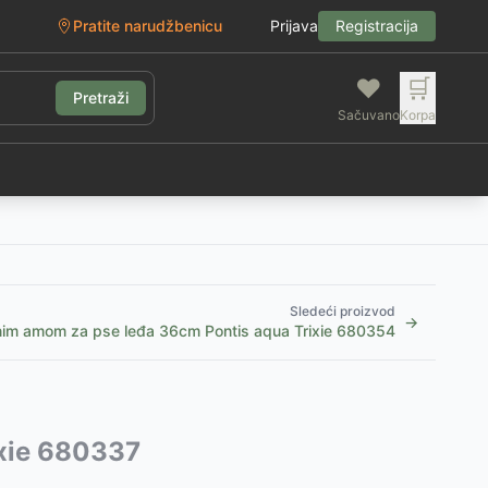
Pratite narudžbenicu
Prijava
Registracija
❤️
🛒
Pretraži
Sačuvano
Korpa
g
Sledeći proizvod
→
anim amom za pse leđa 36cm Pontis aqua Trixie 680354
ixie 680337