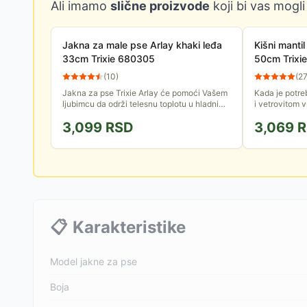
Ali imamo
slične proizvode
koji bi vas mogli
Jakna za male pse Arlay khaki leđa
Kišni manti
33cm Trixie 680305
50cm Trixi
(
10
)
(
2
Jakna za pse Trixie Arlay će pomoći Vašem
Kada je potre
ljubimcu da održi telesnu toplotu u hladnim
i vetrovitom 
jesenjim i zimskim danima. Podesiva je,
vašeg ljubimca
3,099
RSD
3,069
R
može je nositi i sa...
da će psu...
📋
Karakteristike
Model jakne za pse
Boja