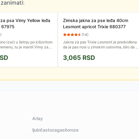
 zanimati:
l za psa Vimy Yellow leđa
Zimska jakna za pse leđa 40cm
e 67975
Lesmont apricot Trixie 680377
7
)
(
14
)
bno izaći u šetnju po kišovitom
Jakna za pse Trixie Lesmont je predviđena
vremenu, tu je mantil Vimy za
da je pas nosi u zimskim uslovima, bilo da je
. Izutetno je prilagodljiv, tako
suvo ili pada sneg. Ima bogato punjenje i
SD
3,065
RSD
postavljena je...
Arlay
ljubičastozagasitoroze