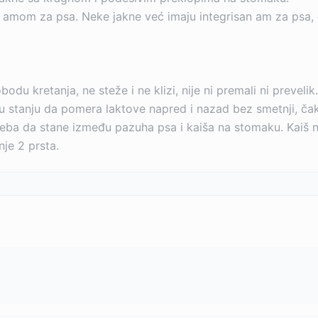
li amom za psa. Neke jakne već imaju integrisan am za ps
bodu kretanja, ne steže i ne klizi, nije ni premali ni preve
e u stanju da pomera laktove napred i nazad bez smetnji, čak 
treba da stane između pazuha psa i kaiša na stomaku. Kaiš 
je 2 prsta.