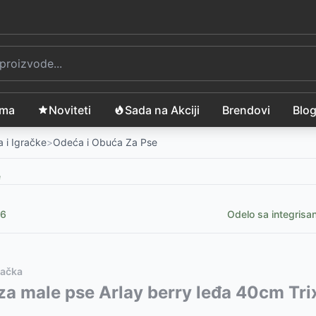
ama
Noviteti
Sada na Akciji
Brendovi
Blo
 i Igračke
>
Odeća i Obuća Za Pse
e
36
Odelo sa integris
mačka
vode:
za male pse Arlay berry leđa 40cm Tr
35
RSD
0305
5
RSD
-
3099
RSD