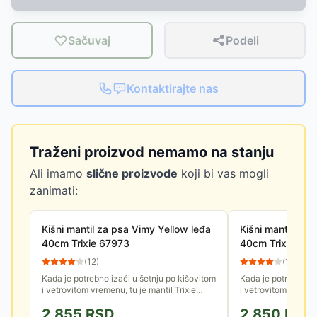
Sačuvaj
Podeli
Kontaktirajte nas
Traženi proizvod nemamo na stanju
Ali imamo
slične proizvode
koji bi vas mogli
zanimati:
Kišni mantil za psa Vimy Yellow leđa
Kišni mantil za 
40cm Trixie 67973
40cm Trixie 68
(
12
)
(
13
)
Kada je potrebno izaći u šetnju po kišovitom
Kada je potrebno iz
i vetrovitom vremenu, tu je mantil Trixie
i vetrovitom vremenu
Vimy za Vašeg ljubimca. Izuzetno je
Vimy za Vašeg ljubi
2,855
RSD
2,850
RSD
prilagodljiv, tako da će...
prilagodljiv, tako da