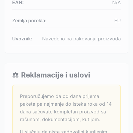
EAN:
N/A
Zemlja porekla:
EU
Uvoznik:
Navedeno na pakovanju proizvoda
⚖️
Reklamacije i uslovi
Preporučujemo da od dana prijema
paketa pa najmanje do isteka roka od 14
dana sačuvate kompletan proizvod sa
računom, dokumentacijom, kutijom.
U slučaju da niste zadovoljni kupljenim