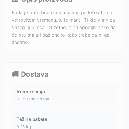
Kada je potrebno izaći u šetnju po kišovitom i
vetrovitom vremenu, tu je mantil Trixie Vimy za
Vašeg ljubimca. Izuzetno je prilagodljiv, tako da
će psu stajati baš onako kako treba da bi ga
zaštitio.
🚚
Dostava
Vreme slanja
3 - 5 radnih dana
Težina paketa
0.25
kg