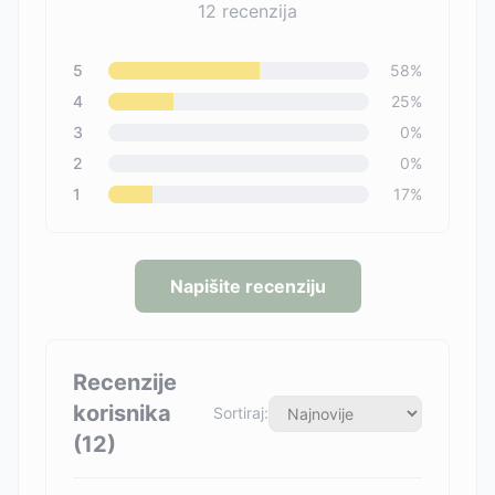
12
recenzija
5
58
%
4
25
%
3
0
%
2
0
%
1
17
%
Napišite recenziju
Recenzije
korisnika
Sortiraj:
(
12
)