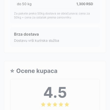
do
50
kg
1,300
RSD
Za pakete preko 50kg dostava se obračunava: cena za
50kg + cena za ostatak prema cenovniku
Brza dostava
Dostavu vrši kurirska služba
⭐
Ocene kupaca
4.5