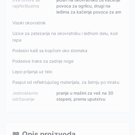
rajsferšlusima
povoca za ogrlicu, drugi na
leđima za kačenje povoca za am
Visoki okovratnik
Uzice za zatezanje na okovratniku i leđnom delu, kod
repa
Podesivi kaiš sa kopčom oko stomaka
Podesive trake za zadnje noge
Lepo prijanja uz telo
Paspul od reflektujućeg materijala, za šetnju po mraku
Jednostavno
pranje u mašini za veš na 30
održavanje
stepeni, prema uputstvu
📖
Opis proizvoda