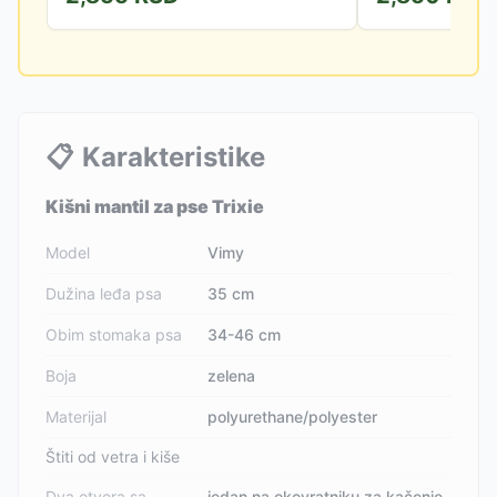
📋
Karakteristike
Kišni mantil za pse Trixie
Model
Vimy
Dužina leđa psa
35 cm
Obim stomaka psa
34-46 cm
Boja
zelena
Materijal
polyurethane/polyester
Štiti od vetra i kiše
Dva otvora sa
jedan na okovratniku za kačenje