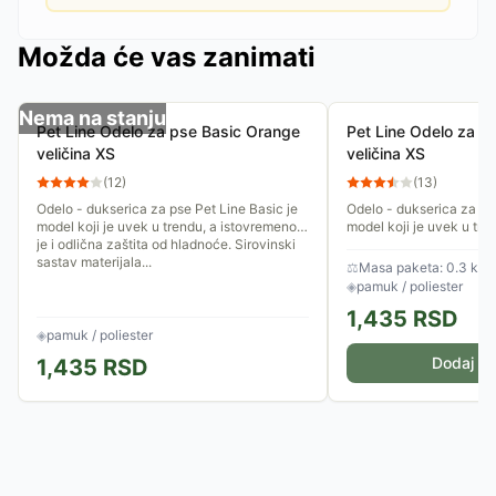
Možda će vas zanimati
Nema na stanju
Pet Line Odelo za pse Basic Orange
Pet Line Odelo za p
veličina XS
veličina XS
(
12
)
(
13
)
Odelo - dukserica za pse Pet Line Basic je
Odelo - dukserica za pse
model koji je uvek u trendu, a istovremeno
model koji je uvek u tre
je i odlična zaštita od hladnoće. Sirovinski
je i odlična zaštita od h
sastav materijala...
sastav materijala...
⚖
Masa paketa: 0.3 kg
◈
pamuk / poliester
1,435
RSD
◈
pamuk / poliester
Dodaj u 
1,435
RSD