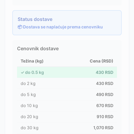
Status dostave
📦 Dostava se naplaćuje prema cenovniku
Cenovnik dostave
Težina (kg)
Cena (RSD)
✓
do
0.5
kg
430
RSD
do
2
kg
430
RSD
do
5
kg
490
RSD
do
10
kg
670
RSD
do
20
kg
910
RSD
do
30
kg
1,070
RSD