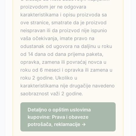
proizvodom jer ne odgovara
karakteristikama i opisu proizvoda sa
ove stranice, smatrate da je proizvod
neispravan ili da proizvod nije ispunio
vaša očekivanja, imate pravo na
odustanak od ugovora na daljinu u roku
od 14 dana od dana prijema paketa,
opravka, zamena ili povraćaj novca u
roku od 6 meseci i opravka ili zamena u
roku 2 godine. Ukoliko u
karakteristikama nije drugačije navedeno
saobraznost važi 2 godine.
Detaljno o opštim uslovima
kupovine: Prava i obaveze
potrošača, reklamacije →