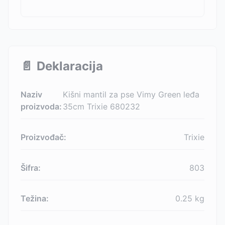
📄
Deklaracija
Naziv
Kišni mantil za pse Vimy Green leđa
proizvoda:
35cm Trixie 680232
Proizvođač:
Trixie
Šifra:
803
Težina:
0.25
kg