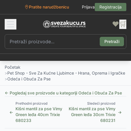
Pratite narudžbenicu
Prijava
Registracija
❤️
🛒
Pretraži
Početak
>
Pet Shop - Sve Za Kućne Ljubimce - Hrana, Oprema i Igračke
>
Odeća i Obuća Za Pse
← Pogledaj sve proizvode u kategoriji
Odeća i Obuća Za Pse
Prethodni proizvod
Sledeći proizvod
Kišni mantil za pse Vimy
Kišni mantil za pse Vimy
←
→
Green leđa 40cm Trixie
Green leđa 30cm Trixie
680233
680231