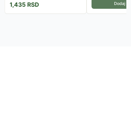
Dodaj u 
1,435
RSD