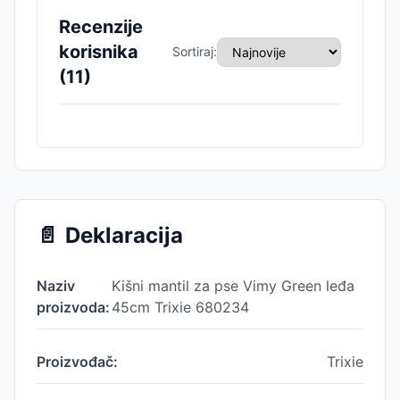
Recenzije
korisnika
Sortiraj:
(
11
)
📄
Deklaracija
Naziv
Kišni mantil za pse Vimy Green leđa
proizvoda:
45cm Trixie 680234
Proizvođač:
Trixie