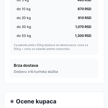
do
10
kg
670
RSD
do
20
kg
910
RSD
do
30
kg
1,070
RSD
do
50
kg
1,300
RSD
Za pakete preko 50kg dostava se obračunava: cena za
50kg + cena za ostatak prema cenovniku
Brza dostava
Dostavu vrši kurirska služba
⭐
Ocene kupaca