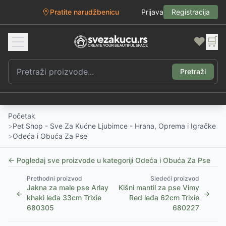
Pratite narudžbenicu
Prijava
Registracija
❤️
🛒
Pretraži
Početak
>
Pet Shop - Sve Za Kućne Ljubimce - Hrana, Oprema i Igračke
>
Odeća i Obuća Za Pse
← Pogledaj sve proizvode u kategoriji
Odeća i Obuća Za Pse
Prethodni proizvod
Sledeći proizvod
Jakna za male pse Arlay
Kišni mantil za pse Vimy
←
→
khaki leđa 33cm Trixie
Red leđa 62cm Trixie
680305
680227