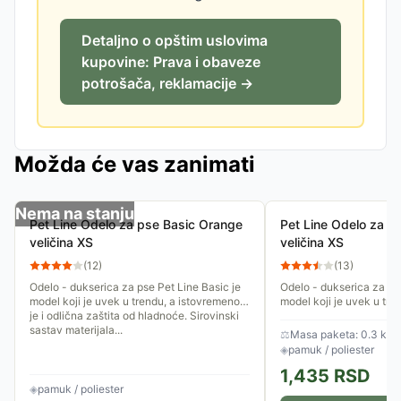
Detaljno o opštim uslovima
kupovine: Prava i obaveze
potrošača, reklamacije →
Možda će vas zanimati
Nema na stanju
Pet Line Odelo za pse Basic Orange
Pet Line Odelo za p
veličina XS
veličina XS
(
12
)
(
13
)
Odelo - dukserica za pse Pet Line Basic je
Odelo - dukserica za pse
model koji je uvek u trendu, a istovremeno
model koji je uvek u tre
je i odlična zaštita od hladnoće. Sirovinski
je i odlična zaštita od h
sastav materijala...
sastav materijala...
⚖
Masa paketa: 0.3 kg
◈
pamuk / poliester
1,435
RSD
◈
pamuk / poliester