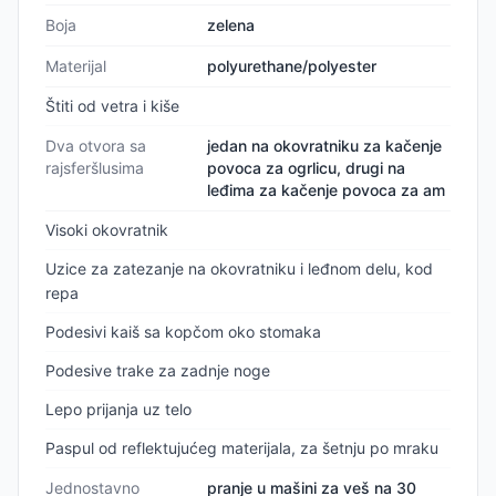
Boja
zelena
Materijal
polyurethane/polyester
Štiti od vetra i kiše
Dva otvora sa
jedan na okovratniku za kačenje
rajsferšlusima
povoca za ogrlicu, drugi na
leđima za kačenje povoca za am
Visoki okovratnik
Uzice za zatezanje na okovratniku i leđnom delu, kod
repa
Podesivi kaiš sa kopčom oko stomaka
Podesive trake za zadnje noge
Lepo prijanja uz telo
Paspul od reflektujućeg materijala, za šetnju po mraku
Jednostavno
pranje u mašini za veš na 30