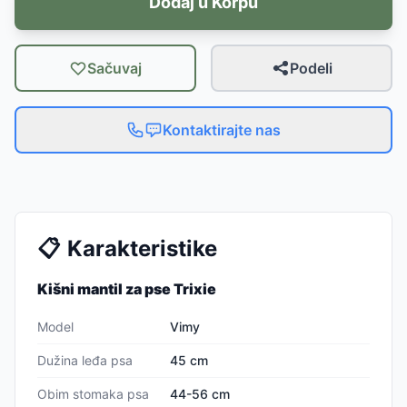
Dodaj u Korpu
Sačuvaj
Podeli
Kontaktirajte nas
📋
Karakteristike
Kišni mantil za pse Trixie
Model
Vimy
Dužina leđa psa
45 cm
Obim stomaka psa
44-56 cm