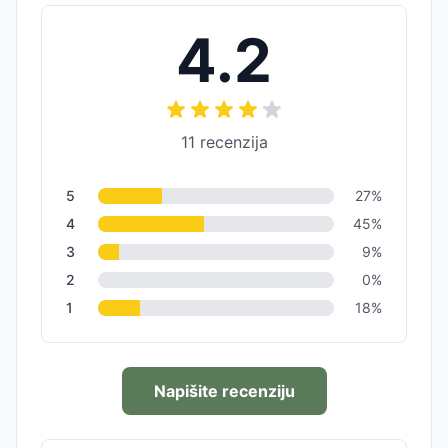
4.2
11
recenzija
5
27
%
4
45
%
3
9
%
2
0
%
1
18
%
Napišite recenziju