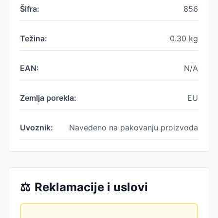
Šifra:
856
Težina:
0.30
kg
EAN:
N/A
Zemlja porekla:
EU
Uvoznik:
Navedeno na pakovanju proizvoda
⚖️
Reklamacije i uslovi