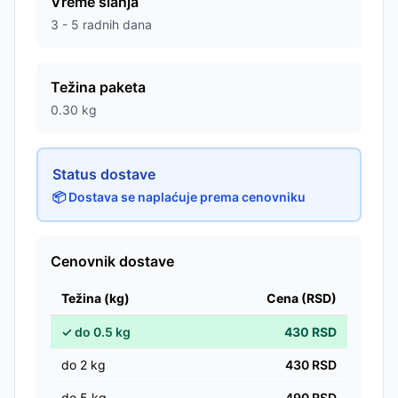
Vreme slanja
3 - 5 radnih dana
Težina paketa
0.30
kg
Status dostave
📦 Dostava se naplaćuje prema cenovniku
Cenovnik dostave
Težina (kg)
Cena (RSD)
✓
do
0.5
kg
430
RSD
do
2
kg
430
RSD
do
5
kg
490
RSD