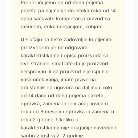
Preporučujemo da od dana prijema
paketa pa najmanje do isteka roka od 14
dana sačuvate kompletan proizvod sa
računom, dokumentacijom, kutijom.
U slučaju da niste zadovoljni kupljenim
proizvodom jer ne odgovara
karakteristikama i opisu proizvoda sa
ove stranice, smatrate da je proizvod
neispravan ili da proizvod nije ispunio
vaša očekivanja, imate pravo na
odustanak od ugovora na daljinu u roku
od 14 dana od dana prijema paketa,
opravka, zamena ili povraćaj novca u
roku od 6 meseci i opravka ili zamena u
roku 2 godine. Ukoliko u
karakteristikama nije drugačije navedeno
saobraznost važi 2 godine.