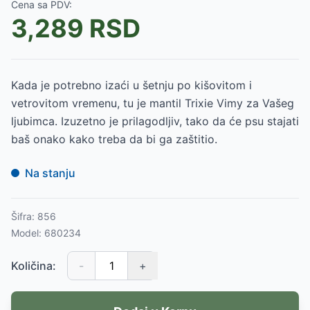
Cena sa PDV:
3,289
RSD
Kada je potrebno izaći u šetnju po kišovitom i
vetrovitom vremenu, tu je mantil Trixie Vimy za Vašeg
ljubimca. Izuzetno je prilagodljiv, tako da će psu stajati
baš onako kako treba da bi ga zaštitio.
Na stanju
Šifra:
856
Model:
680234
Količina:
-
+