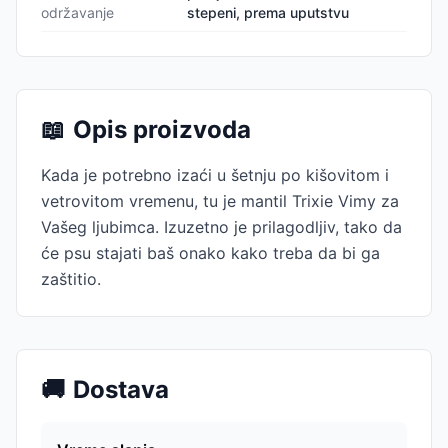
održavanje
stepeni, prema uputstvu
📖
Opis proizvoda
Kada je potrebno izaći u šetnju po kišovitom i
vetrovitom vremenu, tu je mantil Trixie Vimy za
Vašeg ljubimca. Izuzetno je prilagodljiv, tako da
će psu stajati baš onako kako treba da bi ga
zaštitio.
🚚
Dostava