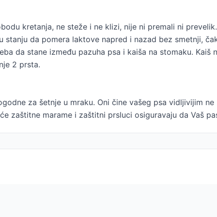
bodu kretanja, ne steže i ne klizi, nije ni premali ni preve
e u stanju da pomera laktove napred i nazad bez smetnji, čak 
treba da stane između pazuha psa i kaiša na stomaku. Kaiš 
je 2 prsta.
godne za šetnje u mraku. Oni čine vašeg psa vidljivijim n
uće zaštitne marame i zaštitni prsluci osiguravaju da Vaš pas