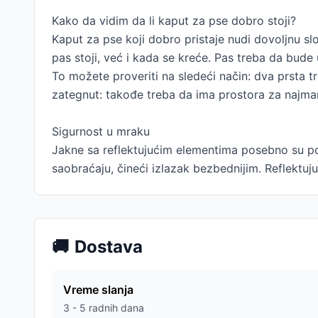
Kako da vidim da li kaput za pse dobro stoji?
Kaput za pse koji dobro pristaje nudi dovoljnu slo
pas stoji, već i kada se kreće. Pas treba da bud
To možete proveriti na sledeći način: dva prsta 
zategnut: takođe treba da ima prostora za najman
Sigurnost u mraku
Jakne sa reflektujućim elementima posebno su po
saobraćaju, čineći izlazak bezbednijim. Reflektuj
🚚
Dostava
Vreme slanja
3 - 5 radnih dana