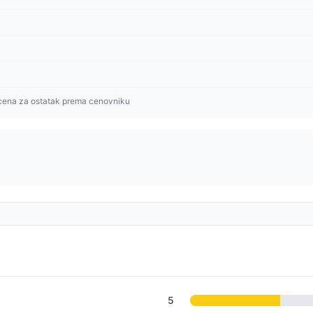
cena za ostatak prema cenovniku
5