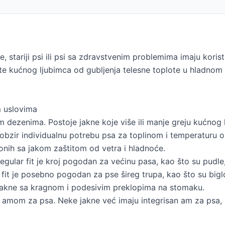
e, stariji psi ili psi sa zdravstvenim problemima imaju koris
ite kućnog ljubimca od gubljenja telesne toplote u hladnom
m uslovima
tim dezenima. Postoje jakne koje više ili manje greju kućnog
 obzir individualnu potrebu psa za toplinom i temperaturu o
onih sa jakom zaštitom od vetra i hladnoće.
gular fit je kroj pogodan za većinu pasa, kao što su pudle, 
fit je posebno pogodan za pse šireg trupa, kao što su biglovi 
 jakne sa kragnom i podesivim preklopima na stomaku.
li amom za psa. Neke jakne već imaju integrisan am za ps