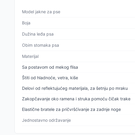
Model jakne za pse
Boja
Dužina leđa psa
Obim stomaka psa
Materijal
Sa postavom od mekog flisa
Štiti od hladnoće, vetra, kiše
Delovi od reflektujućeg materijala, za šetnju po mraku
Zakopčavanje oko ramena i struka pomoću čičak trake
Elastične bratele za pričvršćivanje za zadnje noge
Jednostavno održavanje