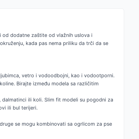
ti od dodatne zaštite od vlažnih uslova i
 okruženju, kada pas nema priliku da trči da se
 ljubimca, vetro i vodoodbojni, kao i vodootporni.
koline. Birajte između modela sa različitim
dalmatinci ili koli. Slim fit modeli su pogodni za
ili bul terijeri.
a, druge se mogu kombinovati sa ogrlicom za pse