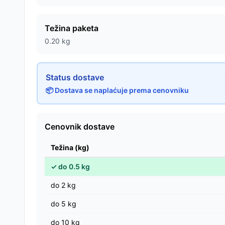
Težina paketa
0.20
kg
Status dostave
📦 Dostava se naplaćuje prema cenovniku
Cenovnik dostave
Težina (kg)
✓
do
0.5
kg
do
2
kg
do
5
kg
do
10
kg