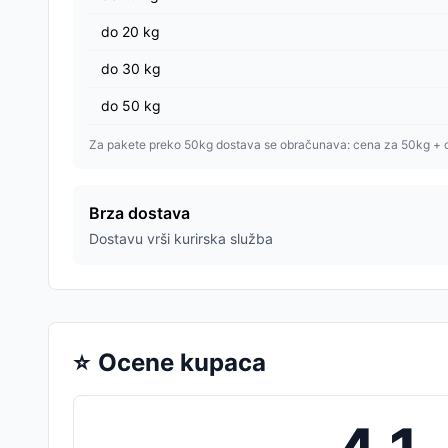
do
20
kg
do
30
kg
do
50
kg
Za pakete preko 50kg dostava se obračunava: cena za 50kg + 
Brza dostava
Dostavu vrši kurirska služba
⭐
Ocene kupaca