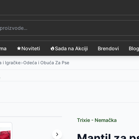
ama
Noviteti
Sada na Akciji
Brendovi
Blo
 i Igračke
>
Odeća i Obuća Za Pse
e
Trixie - Nemačka
35
RSD
Mantil za p
5
RSD