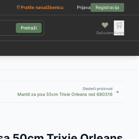
Pratite narudžbenicu
Prijava
Registracija
❤️
🛒
Pretraži
Sačuvano
Korpa
g
Sledeći proizvod
→
Mantil za psa 55cm Trixie Orleans red 680316
sa 50cm Trixie Orleans