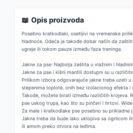
📖
Opis proizvoda
Posebno kratkodlaki, osetljivi na vremenske prilik
hladnoće. Odeća je takođe dobar način da zaštit
ugreje ili tokom pauze između faza treninga.
Jakne za pse: Najbolja zaštita u vlažnim i hladni
Jakne za pse i kišni mantili dostupni su u različi
Prilikom izbora odgovarajuće jakne treba uzeti u
stepenima toplote, onih bez izolacionog efekta i 
Takođe, možete birati između različitih krojeva. Re
pse uskog trupa, kao što su pinčeri i hrtovi. Wide 
Za male i kratkodlake pse posebno su prikladne
Jakna treba da bude lako uklopiva sa ogrlicom i
ili amom preko otvora na leđima.