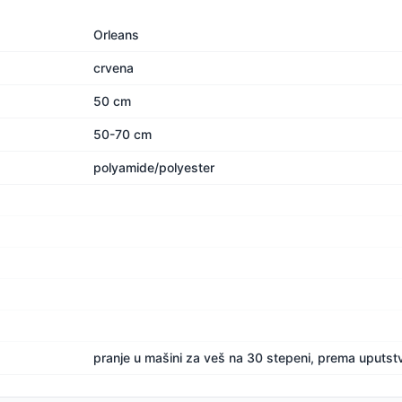
Orleans
crvena
50 cm
50-70 cm
polyamide/polyester
pranje u mašini za veš na 30 stepeni, prema uputst