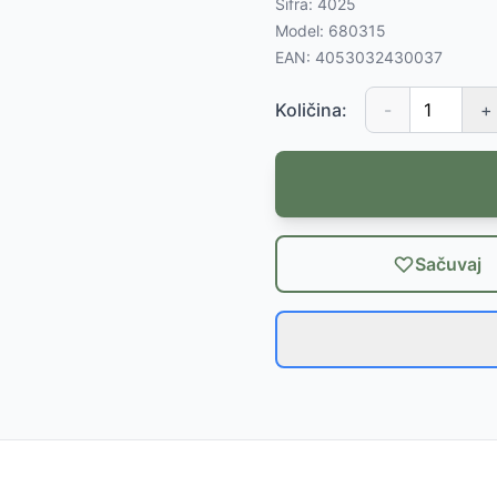
Šifra:
4025
Model:
680315
EAN:
4053032430037
Količina:
-
+
Sačuvaj