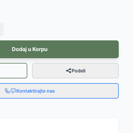
Dodaj u Korpu
Podeli
Kontaktirajte nas