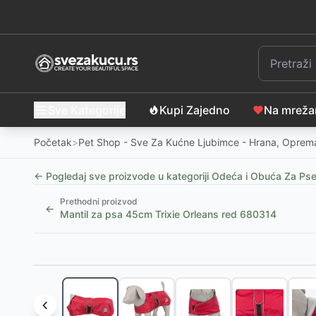
Sve Kategorije
Kupi Zajedno
Na mrež
Početak
>
Pet Shop - Sve Za Kućne Ljubimce - Hrana, Oprema
← Pogledaj sve proizvode u kategoriji
Odeća i Obuća Za Ps
Prethodni proizvod
←
Mantil za psa 45cm Trixie Orleans red 680314
Slični proizvodi
Pet Line Odelo za pse Basic Orange veličina XS
-
14
Pet Line Odelo za pse Basic Green veličina XS
-
143