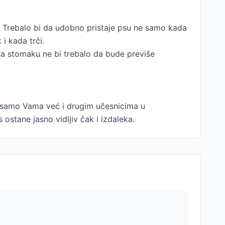
lik. Trebalo bi da udobno pristaje psu ne samo kada
i kada trči.
na stomaku ne bi trebalo da bude previše
e samo Vama već i drugim učesnicima u
 ostane jasno vidljiv čak i izdaleka.