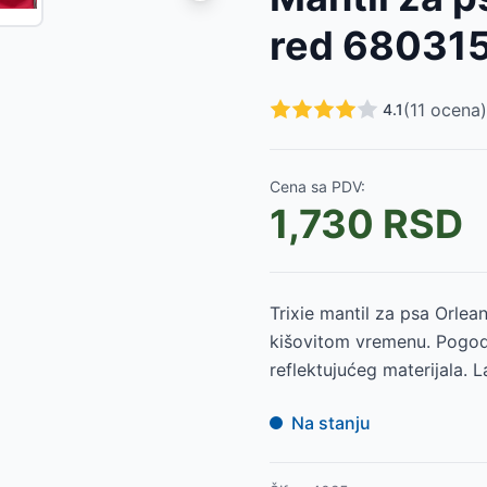
RSD
red 68031
RSD
RSD
RSD
(
11
ocena)
4.1
RSD
RSD
SD
Cena sa PDV:
RSD
1,730
RSD
D
D
Trixie mantil za psa Orlea
kišovitom vremenu. Pogoda
reflektujućeg materijala. L
Na stanju