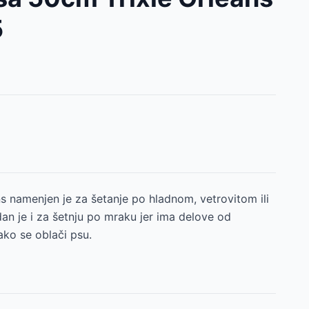
5
ns namenjen je za šetanje po hladnom, vetrovitom ili
n je i za šetnju po mraku jer ima delove od
ako se oblači psu.