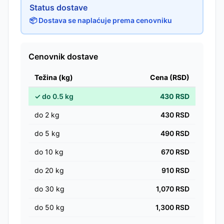
Status dostave
📦 Dostava se naplaćuje prema cenovniku
Cenovnik dostave
Težina (kg)
Cena (RSD)
✓
do
0.5
kg
430
RSD
do
2
kg
430
RSD
do
5
kg
490
RSD
do
10
kg
670
RSD
do
20
kg
910
RSD
do
30
kg
1,070
RSD
do
50
kg
1,300
RSD