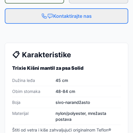
Kontaktirajte nas
📋
Karakteristike
Trixie Kišni mantil za psa Solid
Dužina leđa
45 cm
Obim stomaka
48-84 cm
Boja
sivo-narandžasto
Materijal
nylon/polyester, mrežasta
postava
Štiti od vetra i kiše zahvaljujući originalnom Teflon®