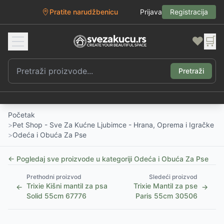
Pratite narudžbenicu
Prijava
Registracija
❤️
🛒
Pretraži
Početak
>
Pet Shop - Sve Za Kućne Ljubimce - Hrana, Oprema i Igračke
>
Odeća i Obuća Za Pse
← Pogledaj sve proizvode u kategoriji
Odeća i Obuća Za Pse
Prethodni proizvod
Sledeći proizvod
Trixie Kišni mantil za psa
Trixie Mantil za pse
←
→
Solid 55cm 67776
Paris 55cm 30506
1
/
2