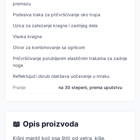
premazu
Podesiva traka za pričvršćivanje oko trupa
Uzica za zatezanje kragne i zadnjeg dela
Visoka kragna
Otvor za kombinovanje sa ogrlicom
Pričvršćivanje porubljenim elastičnim trakama za zadnje
noge
Reflektujući obrub olakšava uočavanje u mraku
Pranje
na 30 stepeni, prema uputstvu
📖
Opis proizvoda
Kišni mantil koji psa štiti od vetra, kiše,