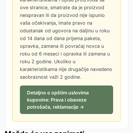
ove stranice, smatrate da je proizvod
neispravan ili da proizvod nije ispunio
vaša očekivanja, imate pravo na
odustanak od ugovora na daljinu u roku
od 14 dana od dana prijema paketa,
opravka, zamena ili povraćaj novca u
roku od 6 meseci i opravka ili zamena u
roku 2 godine. Ukoliko u
karakteristikama nije drugačije navedeno
saobraznost važi 2 godine.
Detaljno o opštim uslovima
kupovine: Prava i obaveze
potrošača, reklamacije →