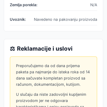
Zemlja porekla:
N/A
Uvoznik:
Navedeno na pakovanju proizvoda
⚖️
Reklamacije i uslovi
Preporučujemo da od dana prijema
paketa pa najmanje do isteka roka od 14
dana sačuvate kompletan proizvod sa
računom, dokumentacijom, kutijom.
U slučaju da niste zadovoljni kupljenim
proizvodom jer ne odgovara
karakteristikama i opisu proizvoda sa