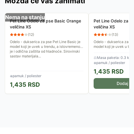
Možda će vas zanimati
Nema na stanju
Pet Line Odelo za pse Basic Orange
Pet Line Odelo za p
veličina XS
veličina XS
(
12
)
(
13
)
Odelo - dukserica za pse Pet Line Basic je
Odelo - dukserica za pse
model koji je uvek u trendu, a istovremeno
model koji je uvek u tre
je i odlična zaštita od hladnoće. Sirovinski
je i odlična zaštita od h
sastav materijala...
sastav materijala...
⚖
Masa paketa: 0.3 kg
◈
pamuk / poliester
1,435
RSD
◈
pamuk / poliester
Dodaj u 
1,435
RSD