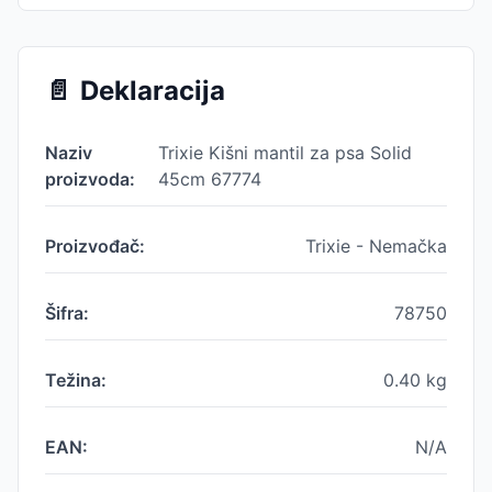
📄
Deklaracija
Naziv
Trixie Kišni mantil za psa Solid
proizvoda:
45cm 67774
Proizvođač:
Trixie - Nemačka
Šifra:
78750
Težina:
0.40
kg
EAN:
N/A