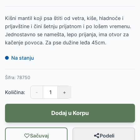
Kišni mantil koji psa štiti od vetra, kiše, hladnoće i
prljavštine i čini šetnju prijatnom i po lošem vremenu.
Jednostavno se namešta, lepo prijanja, ima otvor za
kačenje povoca. Za pse dužine leđa 45cm.
Na stanju
Šifra:
78750
Količina:
-
+
Dodaj u Korpu
Sačuvaj
Podeli