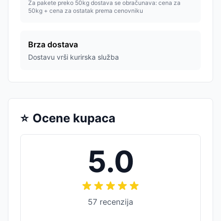
Za pakete preko 50kg dostava se obračunava: cena za
50kg + cena za ostatak prema cenovniku
Brza dostava
Dostavu vrši kurirska služba
⭐
Ocene kupaca
5.0
57
recenzija