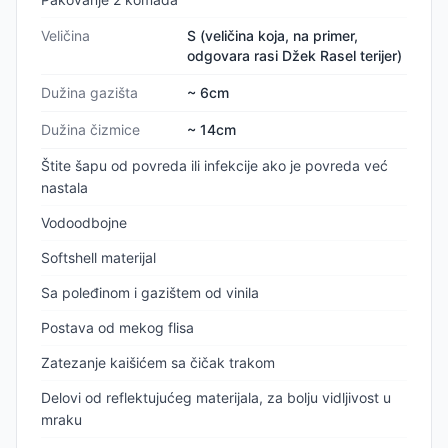
Veličina
S (veličina koja, na primer,
odgovara rasi Džek Rasel terijer)
Dužina gazišta
~ 6cm
Dužina čizmice
~ 14cm
Štite šapu od povreda ili infekcije ako je povreda već
nastala
Vodoodbojne
Softshell materijal
Sa poleđinom i gazištem od vinila
Postava od mekog flisa
Zatezanje kaišićem sa čičak trakom
Delovi od reflektujućeg materijala, za bolju vidljivost u
mraku