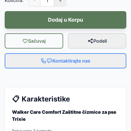
Količina:
-
+
Dodaj u Korpu
Sačuvaj
Podeli
Kontaktirajte nas
📋
Karakteristike
Walker Care Comfort Zaštitne čizmice za pse
Trixie
Pakovanje 2 komada