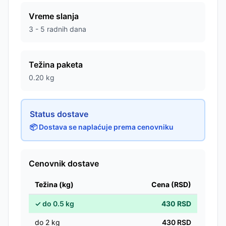
Vreme slanja
3 - 5 radnih dana
Težina paketa
0.20
kg
Status dostave
📦 Dostava se naplaćuje prema cenovniku
Cenovnik dostave
Težina (kg)
Cena (RSD)
✓
do
0.5
kg
430
RSD
do
2
kg
430
RSD