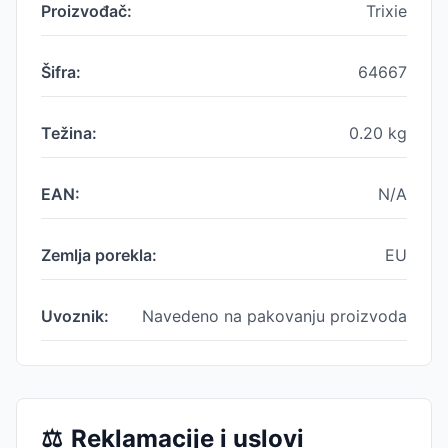
Proizvođač:
Trixie
Šifra:
64667
Težina:
0.20
kg
EAN:
N/A
Zemlja porekla:
EU
Uvoznik:
Navedeno na pakovanju proizvoda
⚖️
Reklamacije i uslovi