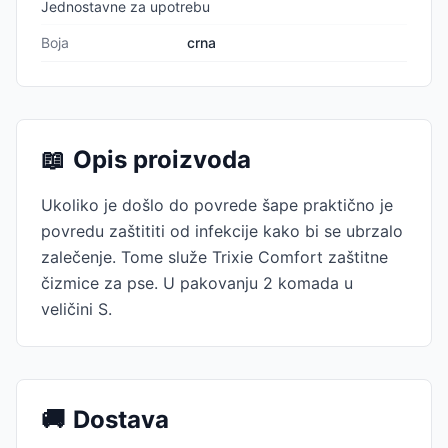
Jednostavne za upotrebu
Boja
crna
📖
Opis proizvoda
Ukoliko je došlo do povrede šape praktično je
povredu zaštititi od infekcije kako bi se ubrzalo
zalečenje. Tome služe Trixie Comfort zaštitne
čizmice za pse. U pakovanju 2 komada u
veličini S.
🚚
Dostava