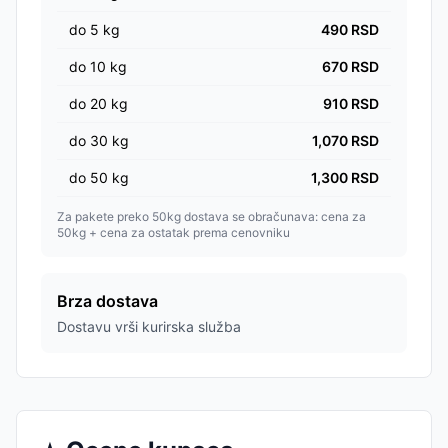
do
5
kg
490
RSD
do
10
kg
670
RSD
do
20
kg
910
RSD
do
30
kg
1,070
RSD
do
50
kg
1,300
RSD
Za pakete preko 50kg dostava se obračunava: cena za
50kg + cena za ostatak prema cenovniku
Brza dostava
Dostavu vrši kurirska služba