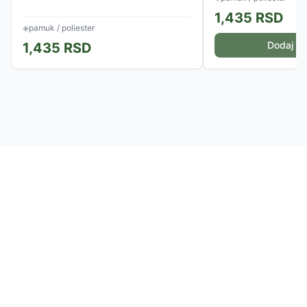
1,435
RSD
◈
pamuk / poliester
Dodaj u 
1,435
RSD