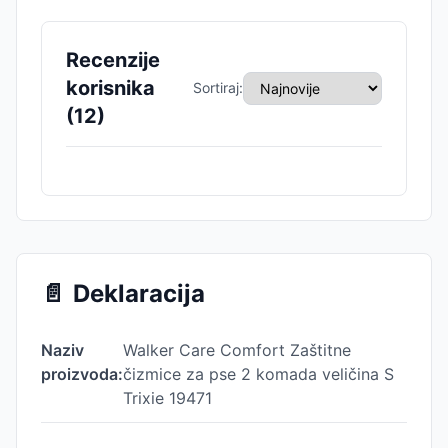
Recenzije
korisnika
Sortiraj:
(
12
)
📄
Deklaracija
Naziv
Walker Care Comfort Zaštitne
proizvoda:
čizmice za pse 2 komada veličina S
Trixie 19471