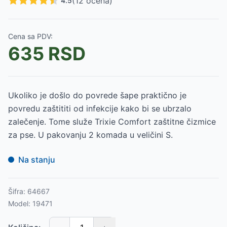
(
12
ocena)
4.5
Cena sa PDV:
635
RSD
Ukoliko je došlo do povrede šape praktično je
povredu zaštititi od infekcije kako bi se ubrzalo
zalečenje. Tome služe Trixie Comfort zaštitne čizmice
za pse. U pakovanju 2 komada u veličini S.
Na stanju
Šifra:
64667
Model:
19471