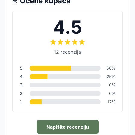
⭐
Ocene kupaca
4.5
12
recenzija
5
58
%
4
25
%
3
0
%
2
0
%
1
17
%
Napišite recenziju