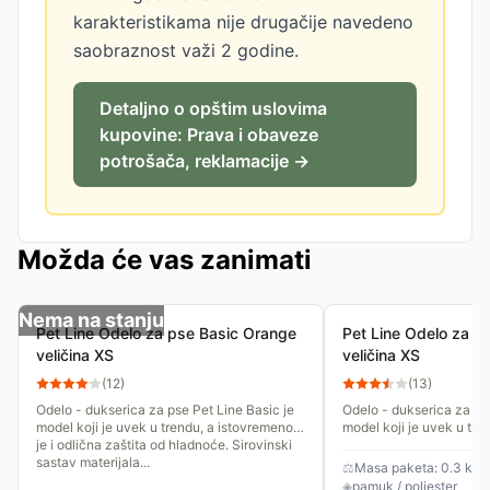
karakteristikama nije drugačije navedeno
saobraznost važi 2 godine.
Detaljno o opštim uslovima
kupovine: Prava i obaveze
potrošača, reklamacije →
Možda će vas zanimati
Nema na stanju
Pet Line Odelo za pse Basic Orange
Pet Line Odelo za p
veličina XS
veličina XS
(
12
)
(
13
)
Odelo - dukserica za pse Pet Line Basic je
Odelo - dukserica za pse
model koji je uvek u trendu, a istovremeno
model koji je uvek u tre
je i odlična zaštita od hladnoće. Sirovinski
je i odlična zaštita od h
sastav materijala...
sastav materijala...
⚖
Masa paketa: 0.3 kg
◈
pamuk / poliester