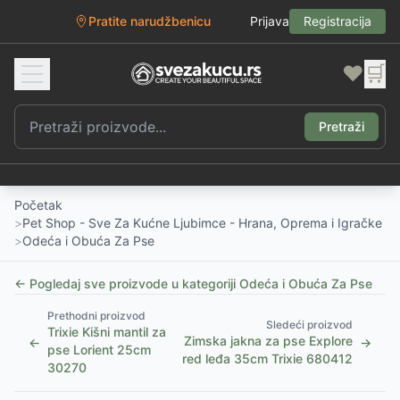
Pratite narudžbenicu
Prijava
Registracija
❤️
🛒
Pretraži
Početak
>
Pet Shop - Sve Za Kućne Ljubimce - Hrana, Oprema i Igračke
>
Odeća i Obuća Za Pse
← Pogledaj sve proizvode u kategoriji
Odeća i Obuća Za Pse
Prethodni proizvod
Sledeći proizvod
Trixie Kišni mantil za
Zimska jakna za pse Explore
←
→
pse Lorient 25cm
red leđa 35cm Trixie 680412
30270