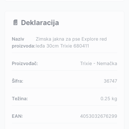
📄
Deklaracija
Naziv
Zimska jakna za pse Explore red
proizvoda:
leđa 30cm Trixie 680411
Proizvođač:
Trixie - Nemačka
Šifra:
36747
Težina:
0.25
kg
EAN:
4053032676299