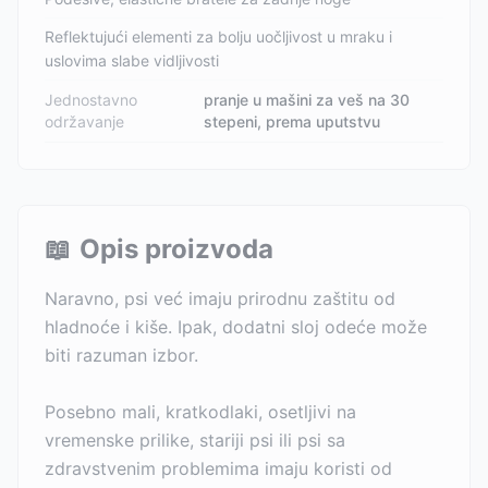
Reflektujući elementi za bolju uočljivost u mraku i
uslovima slabe vidljivosti
Jednostavno
pranje u mašini za veš na 30
održavanje
stepeni, prema uputstvu
📖
Opis proizvoda
Naravno, psi već imaju prirodnu zaštitu od
hladnoće i kiše. Ipak, dodatni sloj odeće može
biti razuman izbor.
Posebno mali, kratkodlaki, osetljivi na
vremenske prilike, stariji psi ili psi sa
zdravstvenim problemima imaju koristi od