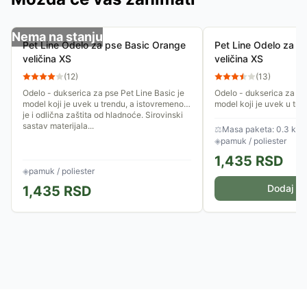
Nema na stanju
Pet Line Odelo za pse Basic Orange
Pet Line Odelo za p
veličina XS
veličina XS
(
12
)
(
13
)
Odelo - dukserica za pse Pet Line Basic je
Odelo - dukserica za pse
model koji je uvek u trendu, a istovremeno
model koji je uvek u tre
je i odlična zaštita od hladnoće. Sirovinski
je i odlična zaštita od h
sastav materijala...
sastav materijala...
⚖
Masa paketa: 0.3 kg
◈
pamuk / poliester
1,435
RSD
◈
pamuk / poliester
Dodaj u 
1,435
RSD