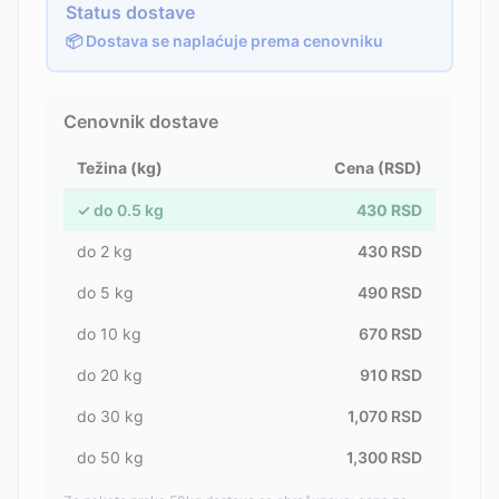
Status dostave
📦 Dostava se naplaćuje prema cenovniku
Cenovnik dostave
Težina (kg)
Cena (RSD)
✓
do
0.5
kg
430
RSD
do
2
kg
430
RSD
do
5
kg
490
RSD
do
10
kg
670
RSD
do
20
kg
910
RSD
do
30
kg
1,070
RSD
do
50
kg
1,300
RSD