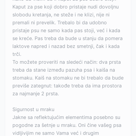
Kaput za pse koji dobro pristaje nudi dovoljnu
slobodu kretanja, ne steže i ne klizi, nije ni
premali ni prevelik. Trebalo bi da udobno
pristaje psu ne samo kada pas stoji, već i kada
se kreće. Pas treba da bude u stanju da pomera
laktove napred i nazad bez smetnji, čak i kada
trči.
To možete proveriti na sledeći način: dva prsta
treba da stane između pazuha psa i kaiša na
stomaku. Kaiš na stomaku ne bi trebalo da bude
previše zategnut: takođe treba da ima prostora
za najmanje 2 prsta.
Sigurnost u mraku
Jakne sa reflektujućim elementima posebno su
pogodne za šetnje u mraku. Oni čine vašeg psa
vidljivijim ne samo Vama već i drugim