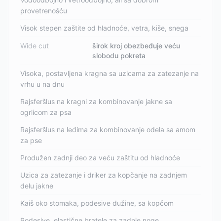
provetrenošću
Visok stepen zaštite od hladnoće, vetra, kiše, snega
Wide cut
širok kroj obezbeđuje veću
slobodu pokreta
Visoka, postavljena kragna sa uzicama za zatezanje na
vrhu u na dnu
Rajsferšlus na kragni za kombinovanje jakne sa
ogrlicom za psa
Rajsferšlus na leđima za kombinovanje odela sa amom
za pse
Produžen zadnji deo za veću zaštitu od hladnoće
Uzica za zatezanje i driker za kopčanje na zadnjem
delu jakne
Kaiš oko stomaka, podesive dužine, sa kopčom
Podesive, elastične bratele za zadnje noge