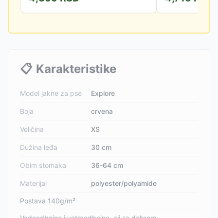
📋
Karakteristike
Model jakne za pse
Explore
Boja
crvena
Veličina
XS
Dužina leđa
30 cm
Obim stomaka
36-64 cm
Materijal
polyester/polyamide
Postava 140g/m²
Vodoodbojno i vetroodbojno, ali sa dobrom