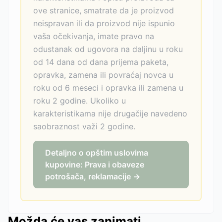
ove stranice, smatrate da je proizvod
neispravan ili da proizvod nije ispunio
vaša očekivanja, imate pravo na
odustanak od ugovora na daljinu u roku
od 14 dana od dana prijema paketa,
opravka, zamena ili povraćaj novca u
roku od 6 meseci i opravka ili zamena u
roku 2 godine. Ukoliko u
karakteristikama nije drugačije navedeno
saobraznost važi 2 godine.
Detaljno o opštim uslovima
kupovine: Prava i obaveze
potrošača, reklamacije →
Možda će vas zanimati