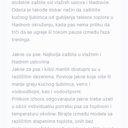
dodatne zaštite od vlažnih uslova i hladnoće.
Odeća je takođe dobar način da zaštitite
kućnog ljubimca od gubljenja telesne toplote u
hladnom okruženju, kada pas nema priliku da
trči da se ugreje ili tokom pauze između faza
treninga.
Jakne za pse: Najbolja zaštita u vlažnim i
hladnim uslovima
Jakne za pse i kišni mantili dostupni su u
različitim dezenima. Postoje jakne koje više ili
manje greju kućnog ljubimca, vetro i
vodoodbojni, kao i vodootporni.
Prilikom izbora odgovarajuće jakne treba uzeti
u obzir individualnu potrebu psa za toplinom i
temperaturu okoline. Birajte između modela sa
različitim stepenima toplote, onih bez