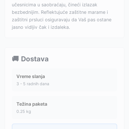
učesnicima u saobraćaju, čineći izlazak
bezbednijim. Reflektujuće zaštitne marame i
zaštitni prsluci osiguravaju da Vaš pas ostane
jasno vidljiv čak i izdaleka.
🚚
Dostava
Vreme slanja
3 - 5 radnih dana
Težina paketa
0.25
kg