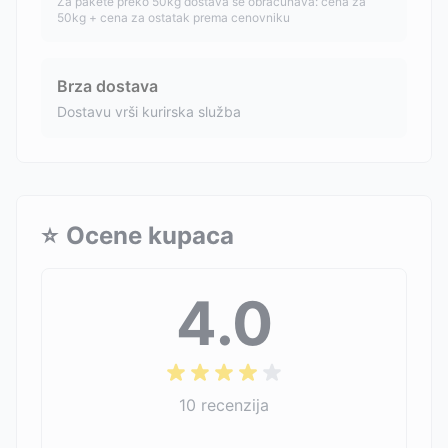
Za pakete preko 50kg dostava se obračunava: cena za
50kg + cena za ostatak prema cenovniku
Brza dostava
Dostavu vrši kurirska služba
⭐
Ocene kupaca
4.0
10
recenzija