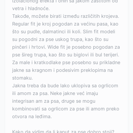
izolacionog efekta i onih sa jakom zaštitom od
vetra i hladnoće.
Takođe, možete birati između različitih krojeva.
Regular fit je kroj pogodan za većinu pasa, kao
što su pudle, dalmatinci ili koli. Slim fit modeli
su pogodni za pse uskog trupa, kao što su
pinčeri i hrtovi. Wide fit je posebno pogodan za
pse šireg trupa, kao što su biglovi ili bul terijeri.
Za male i kratkodlake pse posebno su prikladne
jakne sa kragnom i podesivim preklopima na
stomaku.
Jakna treba da bude lako uklopiva sa ogrlicom
ili amom za psa. Neke jakne već imaju
integrisan am za psa, druge se mogu
kombinovati sa ogrlicom za pse ili amom preko
otvora na leđima.
Kako da vidim da li kaput za pse dobro stoji?