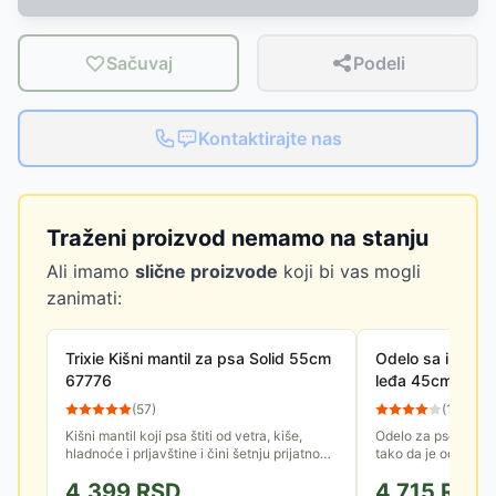
Sačuvaj
Podeli
Kontaktirajte nas
Traženi proizvod nemamo na stanju
Ali imamo
slične proizvode
koji bi vas mogli
zanimati:
Trixie Kišni mantil za psa Solid 55cm
Odelo sa integr
67776
leđa 45cm Ponti
680356
(
57
)
(
13
)
Kišni mantil koji psa štiti od vetra, kiše,
Odelo za pse Trixie
hladnoće i prljavštine i čini šetnju prijatnom i
tako da je odlazak 
po lošem vremenu. Jednostavno se
vremenu pojednostav
4,399
RSD
4,715
RSD
namešta, lepo prijanja,...
sa ogrlicom. Predvi