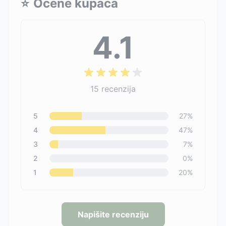
⭐
Ocene kupaca
4.1
15
recenzija
5
27
%
4
47
%
3
7
%
2
0
%
1
20
%
Napišite recenziju