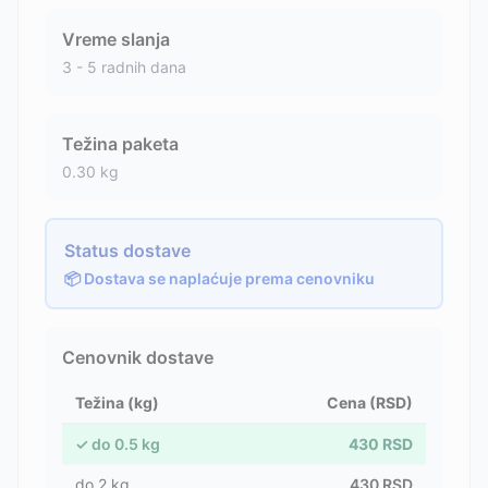
Vreme slanja
3 - 5 radnih dana
Težina paketa
0.30
kg
Status dostave
📦 Dostava se naplaćuje prema cenovniku
Cenovnik dostave
Težina (kg)
Cena (RSD)
✓
do
0.5
kg
430
RSD
do
2
kg
430
RSD