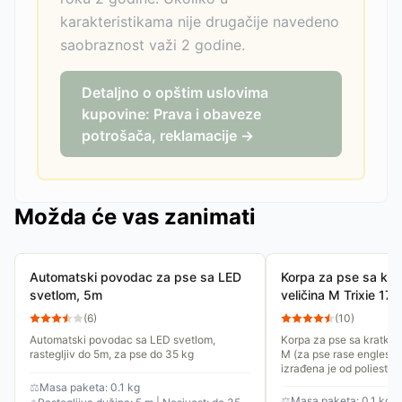
karakteristikama nije drugačije navedeno
saobraznost važi 2 godine.
Detaljno o opštim uslovima
kupovine: Prava i obaveze
potrošača, reklamacije →
Možda će vas zanimati
Automatski povodac za pse sa LED
Korpa za pse sa kr
svetlom, 5m
veličina M Trixie 17
(
6
)
(
10
)
Automatski povodac sa LED svetlom,
Korpa za pse sa kratko
rastegljiv do 5m, za pse do 35 kg
M (za pse rase engleski 
izrađena je od poliester
kaišiće. Moguće je...
⚖
Masa paketa: 0.1 kg
⚖
Masa paketa: 0.1 kg