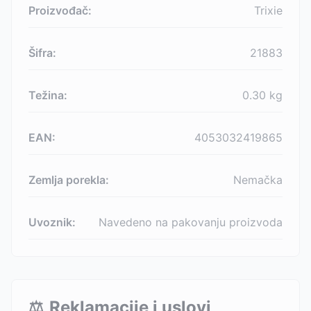
Proizvođač:
Trixie
Šifra:
21883
Težina:
0.30
kg
EAN:
4053032419865
Zemlja porekla:
Nemačka
Uvoznik:
Navedeno na pakovanju proizvoda
⚖️
Reklamacije i uslovi