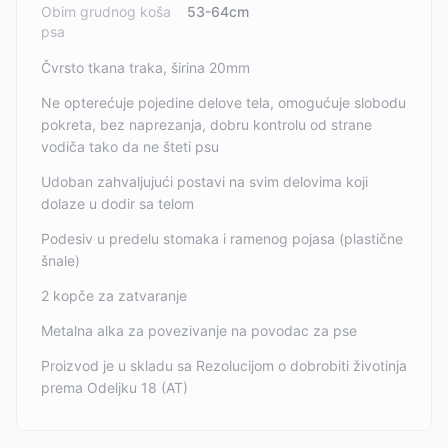
Obim grudnog koša
53-64cm
psa
Čvrsto tkana traka, širina 20mm
Ne opterećuje pojedine delove tela, omogućuje slobodu
pokreta, bez naprezanja, dobru kontrolu od strane
vodiča tako da ne šteti psu
Udoban zahvaljujući postavi na svim delovima koji
dolaze u dodir sa telom
Podesiv u predelu stomaka i ramenog pojasa (plastične
šnale)
2 kopče za zatvaranje
Metalna alka za povezivanje na povodac za pse
Proizvod je u skladu sa Rezolucijom o dobrobiti životinja
prema Odeljku 18 (AT)