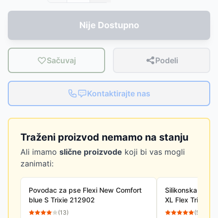
Nije Dostupno
Sačuvaj
Podeli
Kontaktirajte nas
Traženi proizvod nemamo na stanju
Ali imamo
slične proizvode
koji bi vas mogli
zanimati:
Povodac za pse Flexi New Comfort
Silikonska korpa
blue S Trixie 212902
XL Flex Trixie 1
(
13
)
(
57
)