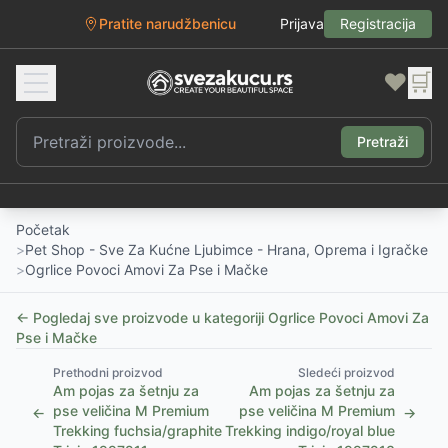
Pratite narudžbenicu
Prijava
Registracija
❤️
🛒
Pretraži
Početak
>
Pet Shop - Sve Za Kućne Ljubimce - Hrana, Oprema i Igračke
>
Ogrlice Povoci Amovi Za Pse i Mačke
← Pogledaj sve proizvode u kategoriji
Ogrlice Povoci Amovi Za
Pse i Mačke
Prethodni proizvod
Sledeći proizvod
Am pojas za šetnju za
Am pojas za šetnju za
pse veličina M Premium
pse veličina M Premium
←
→
Trekking fuchsia/graphite
Trekking indigo/royal blue