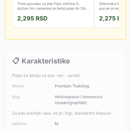
Trixie povodac za pse Flexi veličine S,
Silikonska korpa z
dužine 5m, namenjen je šetnji pasa do 12kg
psa jer je ergonoms
težine. Iz kućišta se izvlači kraća traka sa
ne sprečava pravilno
2,295
RSD
2,275
RSD
reflektujućim...
gutanje poslastica...
📋
Karakteristike
Pojas za šetnju za psa -am - uprtač
Model
Premium Trekking
Boja
tirkiznoplavo i tamnosivo
(ocean/graphite)
Za pse srednjih rasa, na pr. bigl, standardni šnaucer
Veličina
M