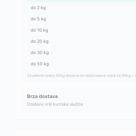
do
2
kg
do
5
kg
do
10
kg
do
20
kg
do
30
kg
do
50
kg
Za pakete preko 50kg dostava se obračunava: cena za 50kg + 
Brza dostava
Dostavu vrši kurirska služba