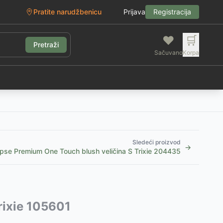
Pratite narudžbenicu
Prijava
Registracija
❤️
🛒
Pretraži
Sačuvano
Korpa
g
Sledeći proizvod
→
pse Premium One Touch blush veličina S Trixie 204435
rixie 105601