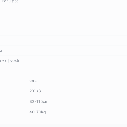
za kožu psa
ma
vidljivosti
crna
2XL/3
82-115cm
40-70kg