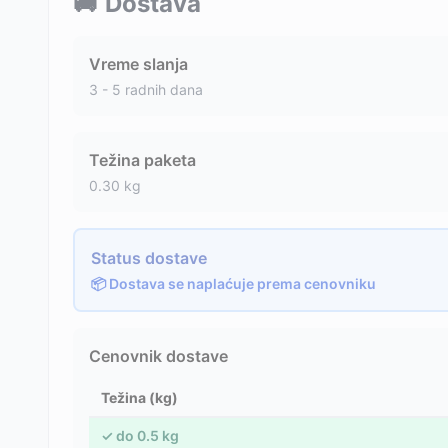
🚚
Dostava
Vreme slanja
3 - 5 radnih dana
Težina paketa
0.30
kg
Status dostave
📦 Dostava se naplaćuje prema cenovniku
Cenovnik dostave
Težina (kg)
✓
do
0.5
kg