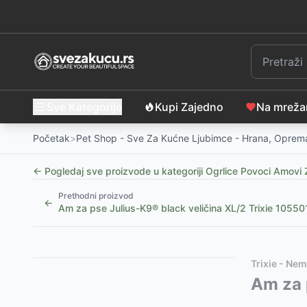
Sve Kategorije
Kupi Zajedno
Na mrež
Početak
>
Pet Shop - Sve Za Kućne Ljubimce - Hrana, Oprema
← Pogledaj sve proizvode u kategoriji
Ogrlice Povoci Amovi 
Prethodni proizvod
←
Am za pse Julius-K9® black veličina XL/2 Trixie 10550
Slični proizvodi
Alternative za rasprodati proizvod
Trixie - Ne
Automatski povodac za pse sa LED svetlom, 5m
Ovaj proizvod nije dostupan, pogledajte slične proiz
Am za 
-
9
Korpa za pse sa kratkom njuškom veličina M Trixie 
Set za bicikl za velike pse Trixie 1287
-
5025
RSD