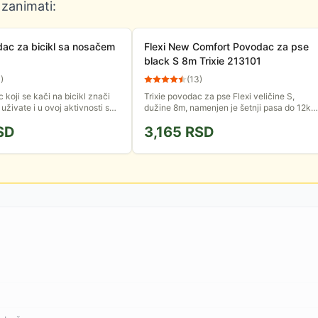
 zanimati:
dac za bicikl sa nosačem
Flexi New Comfort Povodac za pse
black S 8m Trixie 213101
3
)
(
13
)
 koji se kači na bicikl znači
Trixie povodac za pse Flexi veličine S,
uživate i u ovoj aktivnosti sa
dužine 8m, namenjen je šetnji pasa do 12kg
cem. Može se postaviti sa obe
težine. Iz kućišta se izvlači kraća traka sa
SD
3,165
RSD
...
reflektujućim...