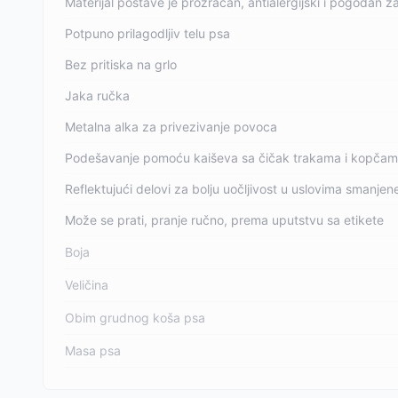
Materijal postave je prozračan, antialergijski i pogodan 
Potpuno prilagodljiv telu psa
Bez pritiska na grlo
Jaka ručka
Metalna alka za privezivanje povoca
Podešavanje pomoću kaiševa sa čičak trakama i kopča
Reflektujući delovi za bolju uočljivost u uslovima smanjene 
Može se prati, pranje ručno, prema uputstvu sa etikete
Boja
Veličina
Obim grudnog koša psa
Masa psa