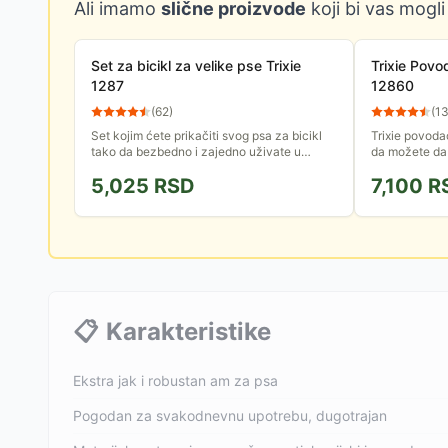
Ali imamo
slične proizvode
koji bi vas mogli
Set za bicikl za velike pse Trixie
Trixie Povo
1287
12860
(
62
)
(
1
Set kojim ćete prikačiti svog psa za bicikl
Trixie povodac
tako da bezbedno i zajedno uživate u
da možete da 
rekreaciji. Osigurani ste od iznenadnih
svojim ljubim
5,025
RSD
7,100
R
trzaja, uplitanja povoca u...
strane bicikla.
📋
Karakteristike
Ekstra jak i robustan am za psa
Pogodan za svakodnevnu upotrebu, dugotrajan