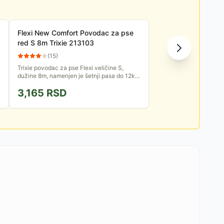
Flexi New Comfort Povodac za pse
red S 8m Trixie 213103
(
15
)
Trixie povodac za pse Flexi veličine S,
dužine 8m, namenjen je šetnji pasa do 12kg
težine. Iz kućišta se izvlači kraća traka sa
3,165
RSD
reflektujućim...