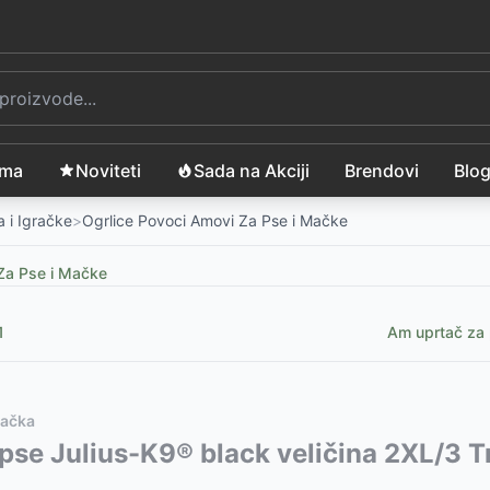
ama
Noviteti
Sada na Akciji
Brendovi
Blo
 i Igračke
>
Ogrlice Povoci Amovi Za Pse i Mačke
Za Pse i Mačke
1
Am uprtač za 
mačka
vode:
pse Julius-K9® black veličina 2XL/3 T
07
RSD
17627
-
625
RSD