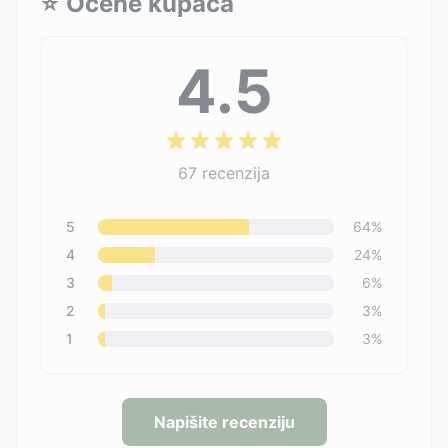
⭐
Ocene kupaca
4.5
67
recenzija
5
64
%
4
24
%
3
6
%
2
3
%
1
3
%
Napišite recenziju