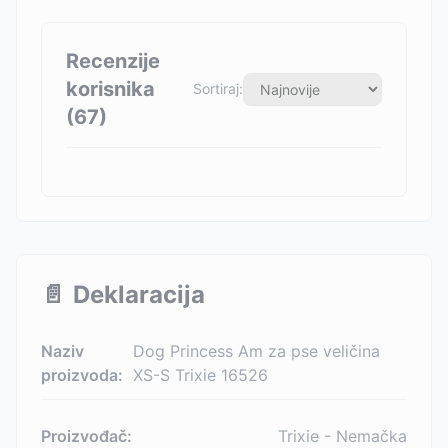
Recenzije
korisnika
Sortiraj:
(
67
)
📄
Deklaracija
Naziv
Dog Princess Am za pse veličina
proizvoda:
XS-S Trixie 16526
Proizvođač:
Trixie - Nemačka