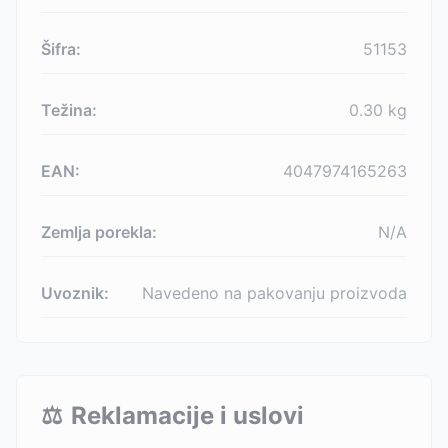
Šifra:
51153
Težina:
0.30
kg
EAN:
4047974165263
Zemlja porekla:
N/A
Uvoznik:
Navedeno na pakovanju proizvoda
⚖️
Reklamacije i uslovi