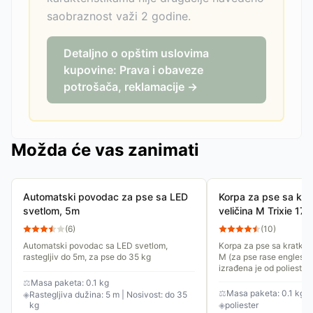
saobraznost važi 2 godine.
Detaljno o opštim uslovima
kupovine: Prava i obaveze
potrošača, reklamacije →
Možda će vas zanimati
Automatski povodac za pse sa LED
Korpa za pse sa kr
svetlom, 5m
veličina M Trixie 17
(
6
)
(
10
)
Automatski povodac sa LED svetlom,
Korpa za pse sa kratko
rastegljiv do 5m, za pse do 35 kg
M (za pse rase engleski 
izrađena je od poliester
kaišiće. Moguće je...
⚖
Masa paketa: 0.1 kg
⚖
Masa paketa: 0.1 kg
◈
Rastegljiva dužina: 5 m | Nosivost: do 35
kg
◈
poliester