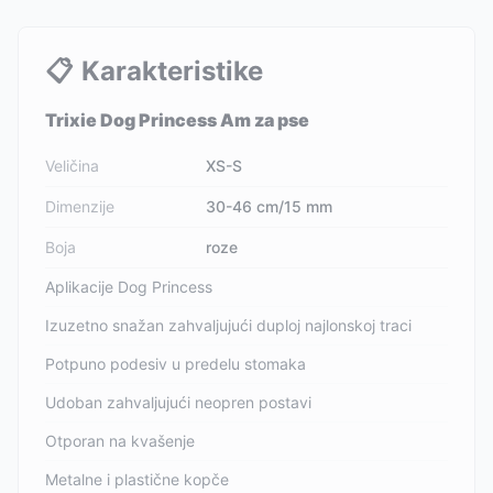
📋
Karakteristike
Trixie Dog Princess Am za pse
Veličina
XS-S
Dimenzije
30-46 cm/15 mm
Boja
roze
Aplikacije Dog Princess
Izuzetno snažan zahvaljujući duploj najlonskoj traci
Potpuno podesiv u predelu stomaka
Udoban zahvaljujući neopren postavi
Otporan na kvašenje
Metalne i plastične kopče