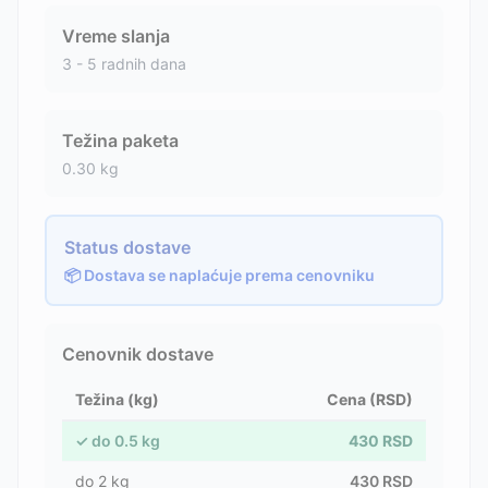
Vreme slanja
3 - 5 radnih dana
Težina paketa
0.30
kg
Status dostave
📦 Dostava se naplaćuje prema cenovniku
Cenovnik dostave
Težina (kg)
Cena (RSD)
✓
do
0.5
kg
430
RSD
do
2
kg
430
RSD