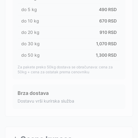
do
5
kg
490
RSD
do
10
kg
670
RSD
do
20
kg
910
RSD
do
30
kg
1,070
RSD
do
50
kg
1,300
RSD
Za pakete preko 50kg dostava se obračunava: cena za
50kg + cena za ostatak prema cenovniku
Brza dostava
Dostavu vrši kurirska služba