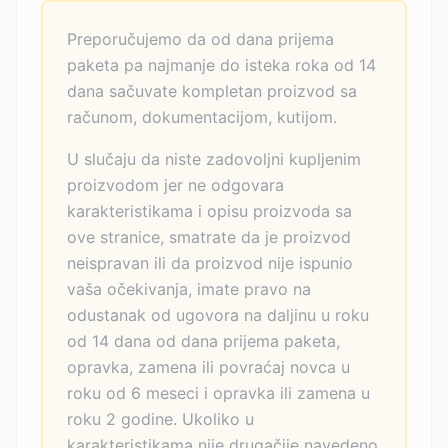
Preporučujemo da od dana prijema
paketa pa najmanje do isteka roka od 14
dana sačuvate kompletan proizvod sa
računom, dokumentacijom, kutijom.
U slučaju da niste zadovoljni kupljenim
proizvodom jer ne odgovara
karakteristikama i opisu proizvoda sa
ove stranice, smatrate da je proizvod
neispravan ili da proizvod nije ispunio
vaša očekivanja, imate pravo na
odustanak od ugovora na daljinu u roku
od 14 dana od dana prijema paketa,
opravka, zamena ili povraćaj novca u
roku od 6 meseci i opravka ili zamena u
roku 2 godine. Ukoliko u
karakteristikama nije drugačije navedeno