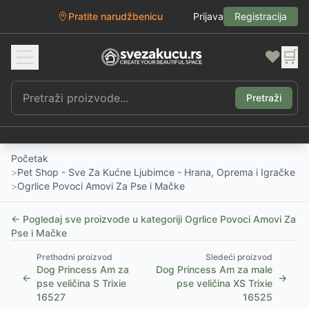
Pratite narudžbenicu
Prijava
Registracija
❤️
🛒
Pretraži
Početak
>
Pet Shop - Sve Za Kućne Ljubimce - Hrana, Oprema i Igračke
>
Ogrlice Povoci Amovi Za Pse i Mačke
← Pogledaj sve proizvode u kategoriji
Ogrlice Povoci Amovi Za
Pse i Mačke
Prethodni proizvod
Sledeći proizvod
Dog Princess Am za
Dog Princess Am za male
←
→
pse veličina S Trixie
pse veličina XS Trixie
16527
16525