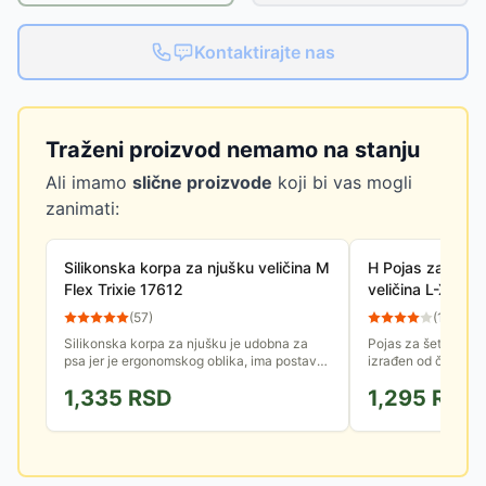
Kontaktirajte nas
Traženi proizvod nemamo na stanju
Ali imamo
slične proizvode
koji bi vas mogli
zanimati:
Silikonska korpa za njušku veličina M
H Pojas za pse z
Flex Trixie 17612
veličina L-XL Pr
203526
(
57
)
(
11
)
Silikonska korpa za njušku je udobna za
Pojas za šetnju za 
psa jer je ergonomskog oblika, ima postavu,
izrađen od čvrste i 
ne sprečava pravilno disanje, pijenje i
je podesiv u predelu
1,335
RSD
1,295
RSD
gutanje poslastica....
Ima H oblik, 2...