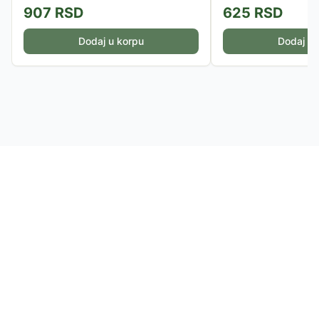
907
RSD
625
RSD
Dodaj u korpu
Dodaj u 