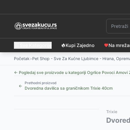
Sve Kategorije
Kupi Zajedno
Na mrež
Početak
>
Pet Shop - Sve Za Kućne Ljubimce - Hrana, Oprema
← Pogledaj sve proizvode u kategoriji
Ogrlice Povoci Amovi 
Prethodni proizvod
←
Dvoredna davilica sa graničnikom Trixie 40cm
Slični proizvodi
Alternative za rasprodati proizvod
Trixie
Automatski povodac za pse sa LED svetlom, 5m
Ovaj proizvod nije dostupan, pogledajte slične proiz
Dvored
-
9
Korpa za pse sa kratkom njuškom veličina M Trixie 
Svetleći privezak za pse Flasher u obliku koske Trix