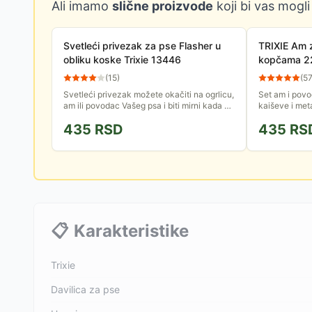
Ali imamo
slične proizvode
koji bi vas mogli
Svetleći privezak za pse Flasher u
TRIXIE Am 
obliku koske Trixie 13446
kopčama 2
(
15
)
(
5
Svetleći privezak možete okačiti na ogrlicu,
Set am i povo
am ili povodac Vašeg psa i biti mirni kada ga
kaiševe i met
šetate po mraku ili u uslovima smanjene
42cm. Dužina
435
RSD
435
RS
vidljivosti....
📋
Karakteristike
Trixie
Davilica za pse