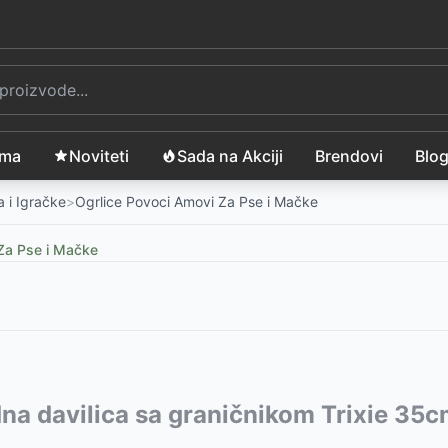
ama
Noviteti
Sada na Akciji
Brendovi
Blo
 i Igračke
>
Ogrlice Povoci Amovi Za Pse i Mačke
Za Pse i Mačke
vode:
na davilica sa graničnikom Trixie 35
07
RSD
17627
ie 13446
-
625
-
435
RSD
RSD