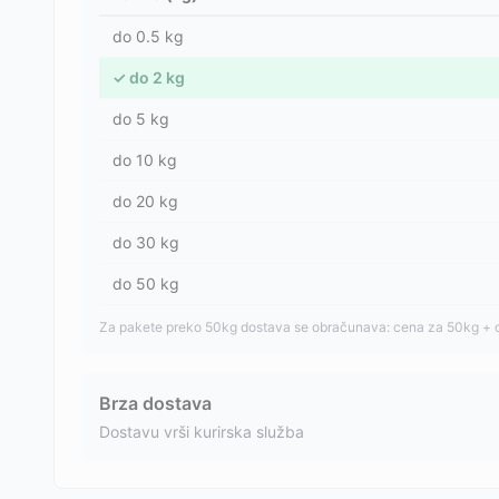
do
0.5
kg
✓
do
2
kg
do
5
kg
do
10
kg
do
20
kg
do
30
kg
do
50
kg
Za pakete preko 50kg dostava se obračunava: cena za 50kg + 
Brza dostava
Dostavu vrši kurirska služba