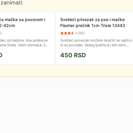
 zanimati:
za mačke sa povocem i
Svetleći privezak za pse i mačke
2-42cm
Flasher prečnik 1cm Trixie 13443
7
)
(
10
)
dac od najlona. Ima podesive
Svetleći privezak možete okačiti na ogrlicu
alne šnale. Obim stomaka: 22-
ili na povodac Vašeg ljubimca i biti mirni
 povoca: 1.20m.
kada ga šetate po mraku ili u uslovima
D
450
RSD
smanjene vidljivosti....