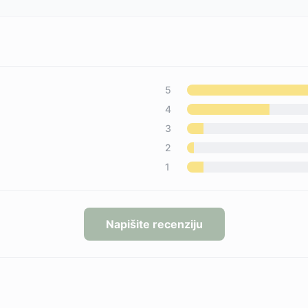
5
4
3
2
1
Napišite recenziju