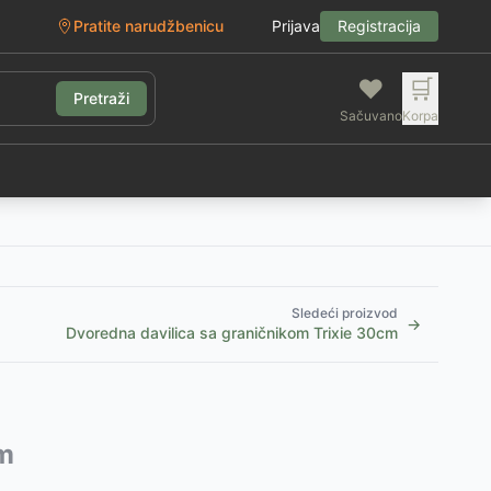
Pratite narudžbenicu
Prijava
Registracija
❤️
🛒
Pretraži
Sačuvano
Korpa
g
Sledeći proizvod
→
Dvoredna davilica sa graničnikom Trixie 30cm
cm