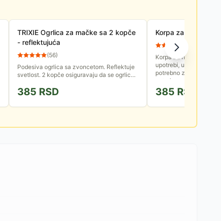
TRIXIE Ogrlica za mačke sa 2 kopče
Korpa za pse veličin
- reflektujuća
(
57
)
(
56
)
Korpa za njušku je name
upotrebi, u slučajevima
Podesiva ogrlica sa zvoncetom. Reflektuje
potrebno zaštititi od ps
svetlost. 2 kopče osiguravaju da se ogrlica
veterinara i sl). Napravlj
pouzdano otvori kada se negde zakači.
385
RSD
385
RSD