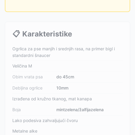
📋
Karakteristike
Ogrlica za pse manjih i srednjih rasa, na primer bigl i
standardni šnaucer
Veličina M
Obim vrata psa
do 45cm
Debljina ogrlice
10mm
Izrađena od kružno tkanog, mat kanapa
Boja
mintzelena/žalfijazelena
Lako podesiva zahvaljujući čvoru
Metalne alke