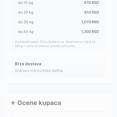
do
10
kg
670
RSD
do
20
kg
910
RSD
do
30
kg
1,070
RSD
do
50
kg
1,300
RSD
Za pakete preko 50kg dostava se obračunava: cena za
50kg + cena za ostatak prema cenovniku
Brza dostava
Dostavu vrši kurirska služba
⭐
Ocene kupaca