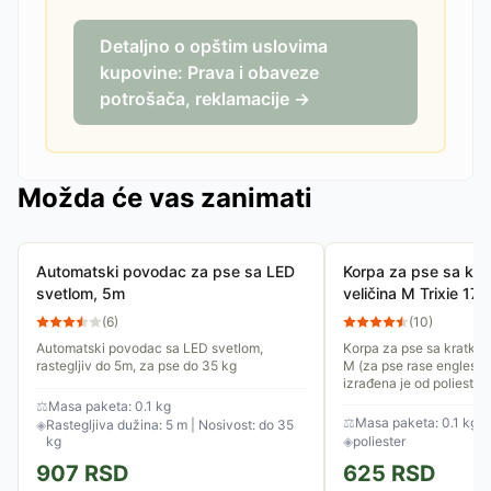
Detaljno o opštim uslovima
kupovine: Prava i obaveze
potrošača, reklamacije →
Možda će vas zanimati
Automatski povodac za pse sa LED
Korpa za pse sa kr
svetlom, 5m
veličina M Trixie 17
(
6
)
(
10
)
Automatski povodac sa LED svetlom,
Korpa za pse sa kratko
rastegljiv do 5m, za pse do 35 kg
M (za pse rase engleski 
izrađena je od poliester
kaišiće. Moguće je...
⚖
Masa paketa: 0.1 kg
⚖
Masa paketa: 0.1 kg
◈
Rastegljiva dužina: 5 m | Nosivost: do 35
kg
◈
poliester
907
RSD
625
RSD