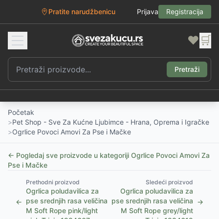
Pratite narudžbenicu
Prijava
Registracija
❤️
🛒
Pretraži
Početak
>
Pet Shop - Sve Za Kućne Ljubimce - Hrana, Oprema i Igračke
>
Ogrlice Povoci Amovi Za Pse i Mačke
← Pogledaj sve proizvode u kategoriji
Ogrlice Povoci Amovi Za
Pse i Mačke
Prethodni proizvod
Sledeći proizvod
Ogrlica poludavilica za
Ogrlica poludavilica za
pse srednjih rasa veličina
pse srednjih rasa veličina
←
→
M Soft Rope pink/light
M Soft Rope grey/light