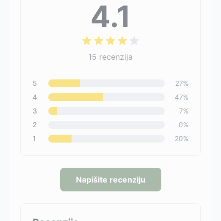
4.1
15
recenzija
5
27
%
4
47
%
3
7
%
2
0
%
1
20
%
Napišite recenziju