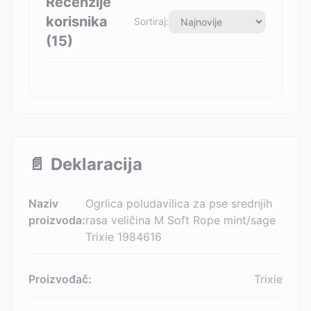
Recenzije
korisnika
Sortiraj:
(
15
)
📄
Deklaracija
Naziv
Ogrlica poludavilica za pse srednjih
proizvoda:
rasa veličina M Soft Rope mint/sage
Trixie 1984616
Proizvođač:
Trixie