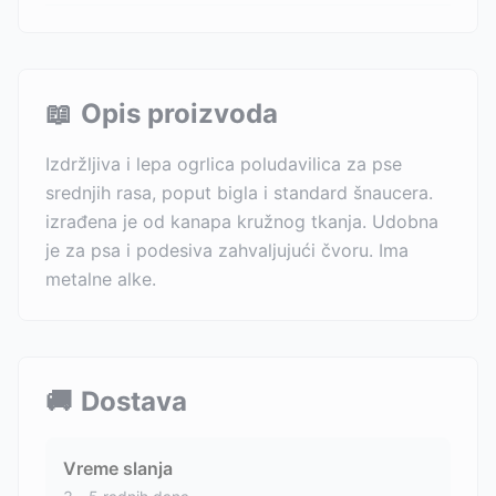
📖
Opis proizvoda
Izdržljiva i lepa ogrlica poludavilica za pse
srednjih rasa, poput bigla i standard šnaucera.
izrađena je od kanapa kružnog tkanja. Udobna
je za psa i podesiva zahvaljujući čvoru. Ima
metalne alke.
🚚
Dostava
Vreme slanja