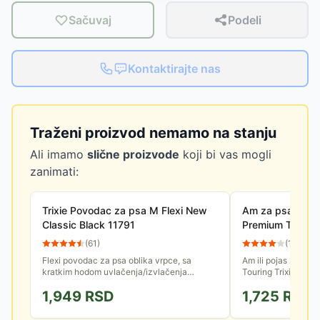
Sačuvaj
Podeli
Kontaktirajte nas
Traženi proizvod nemamo na stanju
Ali imamo
slične proizvode
koji bi vas mogli
zanimati:
Trixie Povodac za psa M Flexi New
Am za psa - Poja
Classic Black 11791
Premium Touring 
204219
(
61
)
(
14
)
Flexi povodac za psa oblika vrpce, sa
Am ili pojas za šet
kratkim hodom uvlačenja/izvlačenja
Touring Trixie, od č
omogućava da ga optimalno podesite do
25mm, izuzetno udo
1,949
RSD
1,725
RSD
dužine 5m. Poseduje i dugme za...
mekanoj filc postavi.