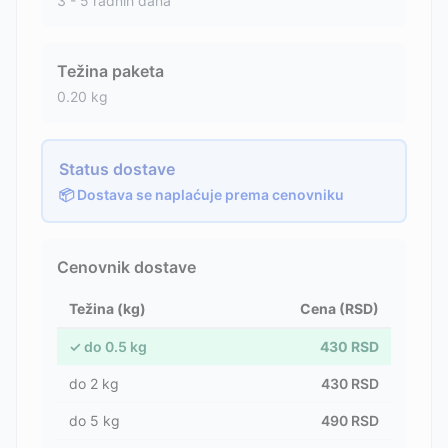
3 - 5 radnih dana
Težina paketa
0.20
kg
Status dostave
📦 Dostava se naplaćuje prema cenovniku
Cenovnik dostave
Težina (kg)
Cena (RSD)
✓
do
0.5
kg
430
RSD
do
2
kg
430
RSD
do
5
kg
490
RSD