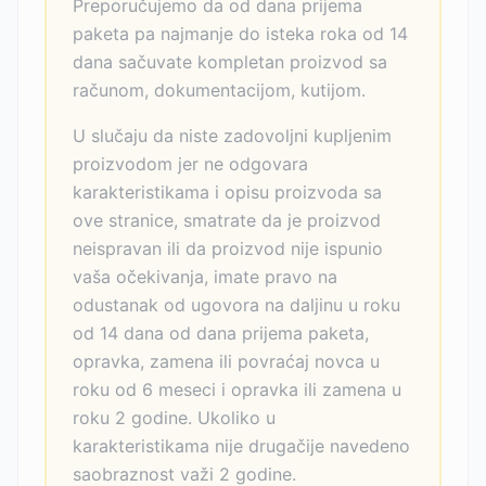
Preporučujemo da od dana prijema
paketa pa najmanje do isteka roka od 14
dana sačuvate kompletan proizvod sa
računom, dokumentacijom, kutijom.
U slučaju da niste zadovoljni kupljenim
proizvodom jer ne odgovara
karakteristikama i opisu proizvoda sa
ove stranice, smatrate da je proizvod
neispravan ili da proizvod nije ispunio
vaša očekivanja, imate pravo na
odustanak od ugovora na daljinu u roku
od 14 dana od dana prijema paketa,
opravka, zamena ili povraćaj novca u
roku od 6 meseci i opravka ili zamena u
roku 2 godine. Ukoliko u
karakteristikama nije drugačije navedeno
saobraznost važi 2 godine.