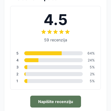
4.5
59
recenzija
5
64
%
4
24
%
3
5
%
2
2
%
1
5
%
Napišite recenziju