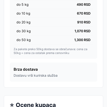
do
5
kg
490
RSD
do
10
kg
670
RSD
do
20
kg
910
RSD
do
30
kg
1,070
RSD
do
50
kg
1,300
RSD
Za pakete preko 50kg dostava se obračunava: cena za
50kg + cena za ostatak prema cenovniku
Brza dostava
Dostavu vrši kurirska služba
⭐
Ocene kupaca