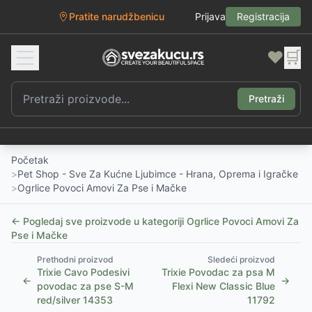
Pratite narudžbenicu
Prijava
Registracija
❤️
🛒
Pretraži
Početak
>
Pet Shop - Sve Za Kućne Ljubimce - Hrana, Oprema i Igračke
>
Ogrlice Povoci Amovi Za Pse i Mačke
← Pogledaj sve proizvode u kategoriji
Ogrlice Povoci Amovi Za
Pse i Mačke
Prethodni proizvod
Sledeći proizvod
Trixie Cavo Podesivi
Trixie Povodac za psa M
←
→
povodac za pse S-M
Flexi New Classic Blue
red/silver 14353
11792