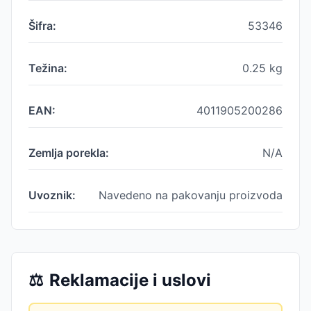
Šifra:
53346
Težina:
0.25
kg
EAN:
4011905200286
Zemlja porekla:
N/A
Uvoznik:
Navedeno na pakovanju proizvoda
⚖️
Reklamacije i uslovi