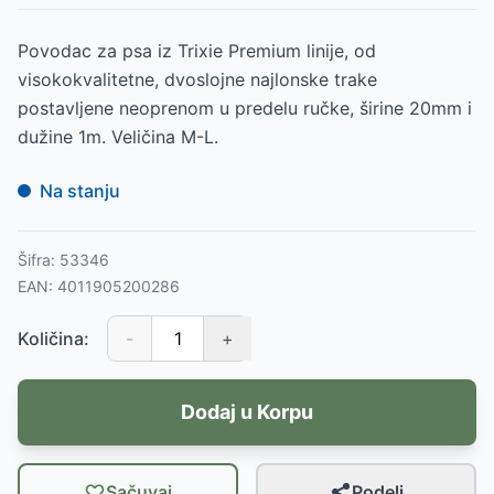
Povodac za psa iz Trixie Premium linije, od
visokokvalitetne, dvoslojne najlonske trake
postavljene neoprenom u predelu ručke, širine 20mm i
dužine 1m. Veličina M-L.
Na stanju
Šifra:
53346
EAN:
4011905200286
Količina:
-
+
Dodaj u Korpu
Sačuvaj
Podeli