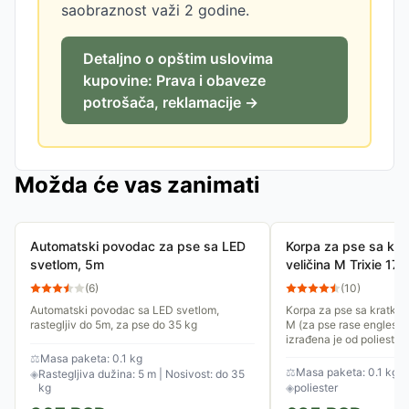
saobraznost važi 2 godine.
Detaljno o opštim uslovima
kupovine: Prava i obaveze
potrošača, reklamacije →
Možda će vas zanimati
Automatski povodac za pse sa LED
Korpa za pse sa kr
svetlom, 5m
veličina M Trixie 17
(
6
)
(
10
)
Automatski povodac sa LED svetlom,
Korpa za pse sa kratko
rastegljiv do 5m, za pse do 35 kg
M (za pse rase engleski 
izrađena je od poliester
kaišiće. Moguće je...
⚖
Masa paketa: 0.1 kg
⚖
Masa paketa: 0.1 kg
◈
Rastegljiva dužina: 5 m | Nosivost: do 35
kg
◈
poliester