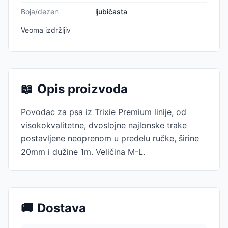
Boja/dezen
ljubičasta
Veoma izdržljiv
📖
Opis proizvoda
Povodac za psa iz Trixie Premium linije, od
visokokvalitetne, dvoslojne najlonske trake
postavljene neoprenom u predelu ručke, širine
20mm i dužine 1m. Veličina M-L.
🚚
Dostava