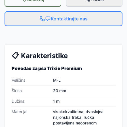
Kontaktirajte nas
📋
Karakteristike
Povodac za psa Trixie Premium
Veličina
M-L
Širina
20 mm
Dužina
1 m
Materijal
visokokvalitetna, dvoslojna
najlonska traka, ručka
postavljena neoprenom