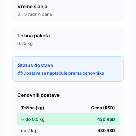
Vreme slanja
3 - 5 radnih dana
Težina paketa
0.25
kg
Status dostave
📦 Dostava se naplaćuje prema cenovniku
Cenovnik dostave
Težina (kg)
Cena (RSD)
✓
do
0.5
kg
430
RSD
do
2
kg
430
RSD