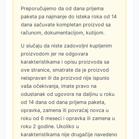
Preporučujemo da od dana prijema
paketa pa najmanje do isteka roka od 14
dana sačuvate kompletan proizvod sa
računom, dokumentacijom, kutijom.
U slučaju da niste zadovoljni kupljenim
proizvodom jer ne odgovara
karakteristikama i opisu proizvoda sa
ove stranice, smatrate da je proizvod
neispravan ili da proizvod nije ispunio
vaša očekivanja, imate pravo na
odustanak od ugovora na daljinu u roku
od 14 dana od dana prijema paketa,
opravka, zamena ili povraćaj novca u
roku od 6 meseci i opravka ili zamena u
roku 2 godine. Ukoliko u
karakteristikama nije drugačije navedeno