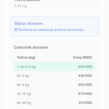
0.35
kg
Status dostave
📦 Dostava se naplaćuje prema cenovniku
Cenovnik dostave
Težina (kg)
Cena (RSD)
✓
do
0.5
kg
430
RSD
do
2
kg
430
RSD
do
5
kg
490
RSD
do
10
kg
670
RSD
do
20
kg
910
RSD