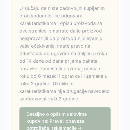
U slučaju da niste zadovoljni kupljenim
proizvodom jer ne odgovara
karakteristikama i opisu proizvoda sa
ove stranice, smatrate da je proizvod
neispravan ili da proizvod nije ispunio
vaša očekivanja, imate pravo na
odustanak od ugovora na daljinu u roku
od 14 dana od dana prijema paketa,
opravka, zamena ili povraćaj novca u
roku od 6 meseci i opravka ili zamena u
roku 2 godine. Ukoliko u
karakteristikama nije drugačije navedeno
saobraznost važi 2 godine.
Detaljno o opštim uslovima
kupovine: Prava i obaveze
potrošača, reklamacije →