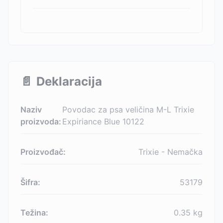
📄
Deklaracija
Naziv
Povodac za psa veličina M-L Trixie
proizvoda:
Expiriance Blue 10122
Proizvođač:
Trixie - Nemačka
Šifra:
53179
Težina:
0.35
kg