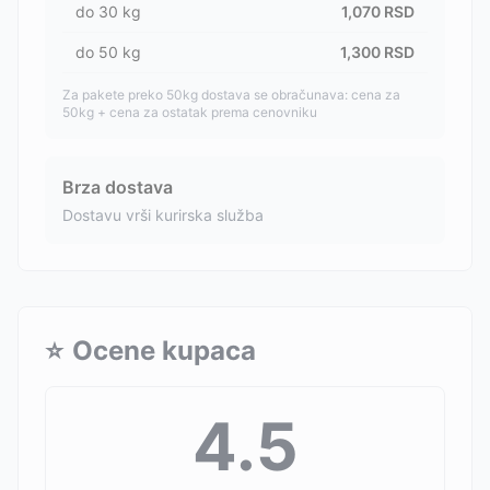
do
30
kg
1,070
RSD
do
50
kg
1,300
RSD
Za pakete preko 50kg dostava se obračunava: cena za
50kg + cena za ostatak prema cenovniku
Brza dostava
Dostavu vrši kurirska služba
⭐
Ocene kupaca
4.5