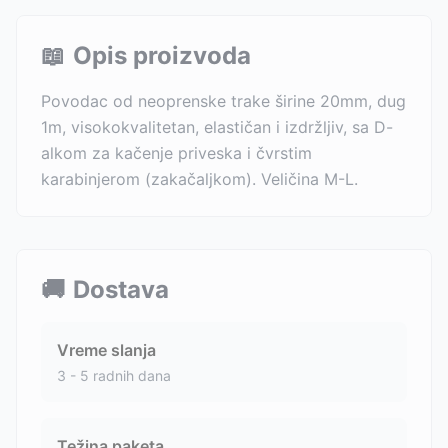
📖
Opis proizvoda
Povodac od neoprenske trake širine 20mm, dug
1m, visokokvalitetan, elastičan i izdržljiv, sa D-
alkom za kačenje priveska i čvrstim
karabinjerom (zakačaljkom). Veličina M-L.
🚚
Dostava
Vreme slanja
3 - 5 radnih dana
Težina paketa