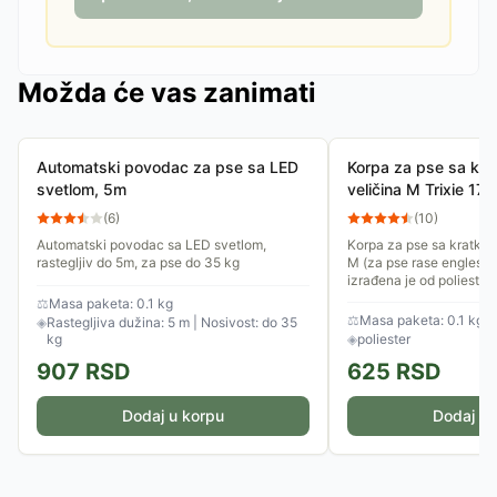
Možda će vas zanimati
Automatski povodac za pse sa LED
Korpa za pse sa kr
svetlom, 5m
veličina M Trixie 17
(
6
)
(
10
)
Automatski povodac sa LED svetlom,
Korpa za pse sa kratko
rastegljiv do 5m, za pse do 35 kg
M (za pse rase engleski 
izrađena je od poliester
kaišiće. Moguće je...
⚖
Masa paketa: 0.1 kg
⚖
Masa paketa: 0.1 kg
◈
Rastegljiva dužina: 5 m | Nosivost: do 35
kg
◈
poliester
907
RSD
625
RSD
Dodaj u korpu
Dodaj u 