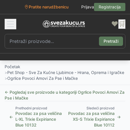
Pratite narudžbenicu
Prijava
Registracija
❤️
🛒
Pretraži
Početak
>
Pet Shop - Sve Za Kućne Ljubimce - Hrana, Oprema i Igračke
>
Ogrlice Povoci Amovi Za Pse i Mačke
← Pogledaj sve proizvode u kategoriji
Ogrlice Povoci Amovi Za
Pse i Mačke
Prethodni proizvod
Sledeći proizvod
Povodac za psa veličina
Povodac za psa veličina
←
→
L-XL Trixie Expiriance
XS-S Trixie Expiriance
Blue 10132
Blue 10112