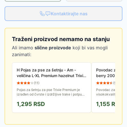
Kontaktirajte nas
Traženi proizvod nemamo na stanju
Ali imamo
slične proizvode
koji bi vas mogli
zanimati:
H Pojas za pse za šetnju - Am -
Povodac za psa 
veličina L-XL Premium hazelnut Trixie
berry 20028
203526
(
11
)
(
59
)
Pojas za šetnju za pse Trixie Premium je
Povodac za psa iz T
izrađen od čvrste i izdržljive trake i potpuno
visokokvalitetne, d
je podesiv u predelu vrata, grudi i stomaka.
postavljene neopre
1,295
RSD
1,155
RSD
Ima H oblik, 2...
širine 20mm i dužine