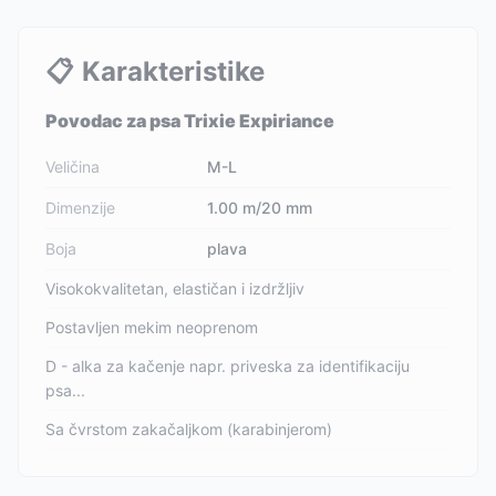
📋
Karakteristike
Povodac za psa Trixie Expiriance
Veličina
M-L
Dimenzije
1.00 m/20 mm
Boja
plava
Visokokvalitetan, elastičan i izdržljiv
Postavljen mekim neoprenom
D - alka za kačenje napr. priveska za identifikaciju
psa...
Sa čvrstom zakačaljkom (karabinjerom)