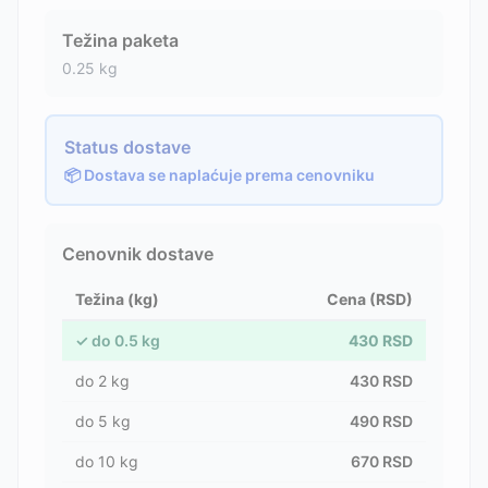
Težina paketa
0.25
kg
Status dostave
📦 Dostava se naplaćuje prema cenovniku
Cenovnik dostave
Težina (kg)
Cena (RSD)
✓
do
0.5
kg
430
RSD
do
2
kg
430
RSD
do
5
kg
490
RSD
do
10
kg
670
RSD