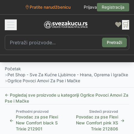
Pratite narudžbenicu
Prijava
Registracija
❤️
🛒
Pretraži
Početak
>
Pet Shop - Sve Za Kućne Ljubimce - Hrana, Oprema i Igračke
>
Ogrlice Povoci Amovi Za Pse i Mačke
← Pogledaj sve proizvode u kategoriji
Ogrlice Povoci Amovi Za
Pse i Mačke
Prethodni proizvod
Sledeći proizvod
Povodac za pse Flexi
Povodac za pse Flexi
←
→
New Comfort black S
New Comfort pink XS
Trixie 212901
Trixie 212806