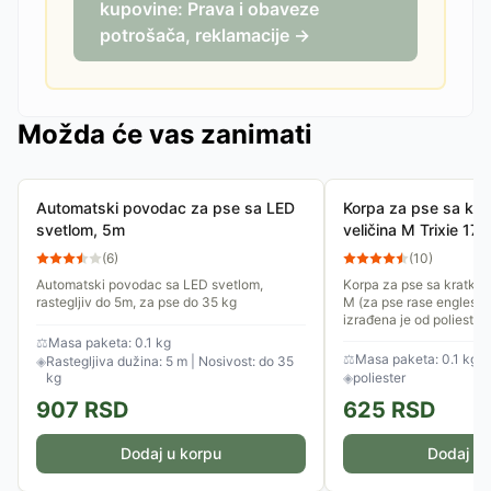
kupovine: Prava i obaveze
potrošača, reklamacije →
Možda će vas zanimati
Automatski povodac za pse sa LED
Korpa za pse sa kr
svetlom, 5m
veličina M Trixie 17
(
6
)
(
10
)
Automatski povodac sa LED svetlom,
Korpa za pse sa kratko
rastegljiv do 5m, za pse do 35 kg
M (za pse rase engleski 
izrađena je od poliester
kaišiće. Moguće je...
⚖
Masa paketa: 0.1 kg
⚖
Masa paketa: 0.1 kg
◈
Rastegljiva dužina: 5 m | Nosivost: do 35
kg
◈
poliester
907
RSD
625
RSD
Dodaj u korpu
Dodaj u 