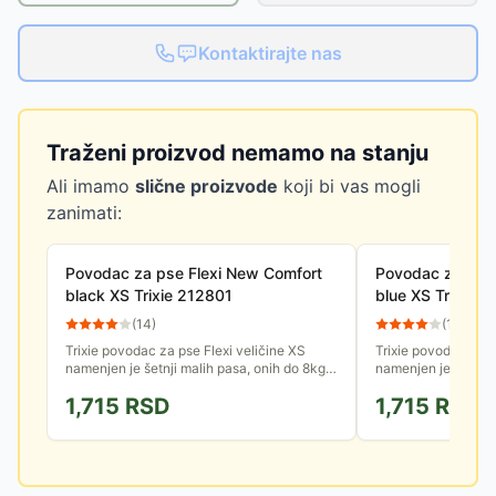
Kontaktirajte nas
Traženi proizvod nemamo na stanju
Ali imamo
slične proizvode
koji bi vas mogli
zanimati:
Povodac za pse Flexi New Comfort
Povodac za pse 
black XS Trixie 212801
blue XS Trixie 
(
14
)
(
15
)
Trixie povodac za pse Flexi veličine XS
Trixie povodac za p
namenjen je šetnji malih pasa, onih do 8kg
namenjen je šetnji 
težine. Iz kućišta se izvlači konopac 3m
težine. Iz kućišta 
1,715
RSD
1,715
RSD
dužine, ručka je udobna,...
dužine, ručka je udo