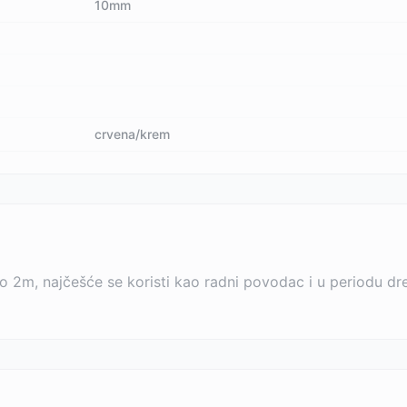
10mm
crvena/krem
2m, najčešće se koristi kao radni povodac i u periodu dres