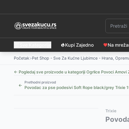
Sve Kategorije
Kupi Zajedno
Na mrež
Početak
>
Pet Shop - Sve Za Kućne Ljubimce - Hrana, Oprema
← Pogledaj sve proizvode u kategoriji
Ogrlice Povoci Amovi 
Prethodni proizvod
←
Povodac za pse podesivi Soft Rope black/grey Trixie 
Slični proizvodi
Alternative za rasprodati proizvod
Trixie
Automatski povodac za pse sa LED svetlom, 5m
Ovaj proizvod nije dostupan, pogledajte slične proiz
Povoda
-
9
Korpa za pse sa kratkom njuškom veličina M Trixie 
Flexi New Comfort Povodac za pse black S 8m Trixi