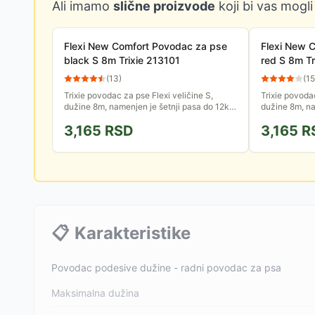
Ali imamo
slične proizvode
koji bi vas mogli
Flexi New Comfort Povodac za pse
Flexi New 
black S 8m Trixie 213101
red S 8m Tr
(
13
)
(
15
Trixie povodac za pse Flexi veličine S,
Trixie povodac
dužine 8m, namenjen je šetnji pasa do 12kg
dužine 8m, na
težine. Iz kućišta se izvlači kraća traka sa
težine. Iz kuć
3,165
RSD
3,165
R
reflektujućim...
reflektujućim..
📋
Karakteristike
Povodac podesive dužine - radni povodac za psa
Maksimalna dužina