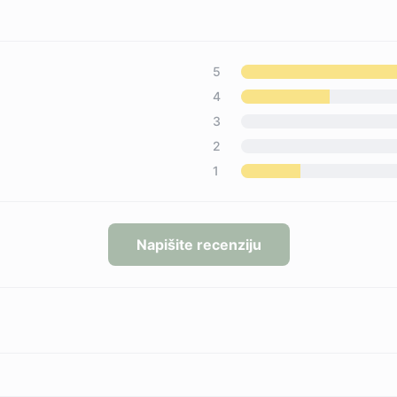
5
4
3
2
1
Napišite recenziju