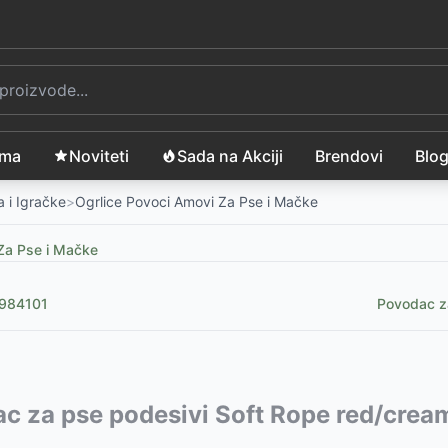
ama
Noviteti
Sada na Akciji
Brendovi
Blo
 i Igračke
>
Ogrlice Povoci Amovi Za Pse i Mačke
Za Pse i Mačke
1984101
Povodac za
vode:
c za pse podesivi Soft Rope red/crea
07
RSD
17627
e 213101
-
625
-
3165
RSD
RSD