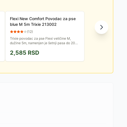
Flexi New Comfort Povodac za pse
blue M 5m Trixie 213002
(
12
)
Trixie povodac za pse Flexi veličine M,
e
dužine 5m, namenjen je šetnji pasa do 20kg
težine. Iz kućišta se izvlači kraća traka sa
2,585
RSD
reflektujućim...