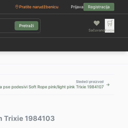
Pratite narudžbenicu
Prijava
Registracija
❤️
🛒
Pretraži
Sačuvano
Korpa
g
Sledeći proizvod
→
 pse podesivi Soft Rope pink/light pink Trixie 1984107
m Trixie 1984103