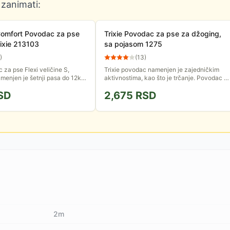
 zanimati:
Comfort Povodac za pse
Trixie Povodac za pse za džoging,
ixie 213103
sa pojasom 1275
)
(
13
)
 za pse Flexi veličine S,
Trixie povodac namenjen je zajedničkim
menjen je šetnji pasa do 12kg
aktivnostima, kao što je trčanje. Povodac s
išta se izvlači kraća traka sa
pričvršćuje za pojas, te je trčanje ugodnije.
SD
2,675
RSD
.
Ima amortizer i...
2m