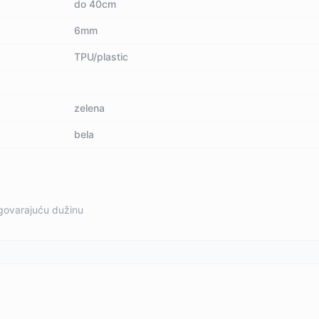
do 40cm
6mm
TPU/plastic
zelena
bela
govarajuću dužinu