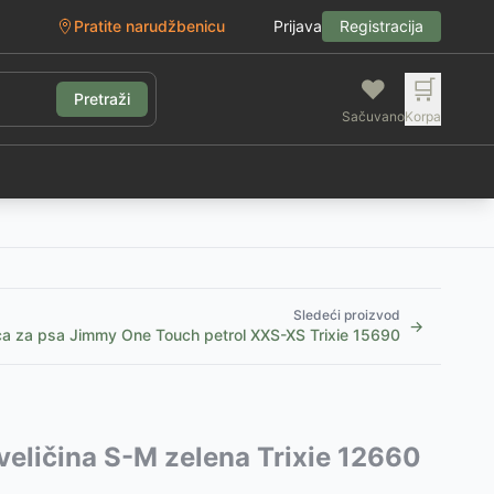
Pratite narudžbenicu
Prijava
Registracija
❤️
🛒
Pretraži
Sačuvano
Korpa
g
Sledeći proizvod
→
ca za psa Jimmy One Touch petrol XXS-XS Trixie 15690
, veličina S-M zelena Trixie 12660