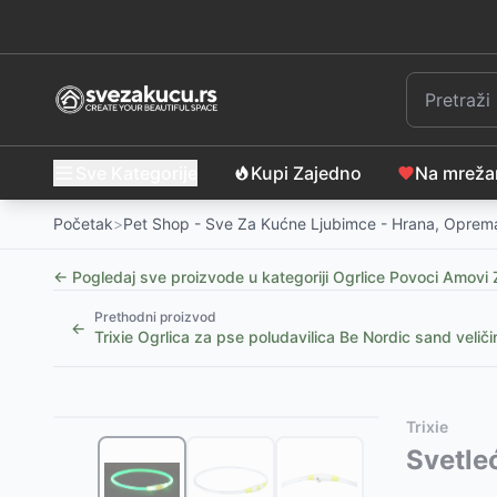
Sve Kategorije
Kupi Zajedno
Na mrež
Početak
>
Pet Shop - Sve Za Kućne Ljubimce - Hrana, Oprema
← Pogledaj sve proizvode u kategoriji
Ogrlice Povoci Amovi 
Prethodni proizvod
←
Trixie Ogrlica za pse poludavilica Be Nordic sand veli
Slični proizvodi
Alternative za rasprodati proizvod
Trixie
Automatski povodac za pse sa LED svetlom, 5m
Ovaj proizvod nije dostupan, pogledajte slične proiz
Svetleć
-
9
Korpa za pse sa kratkom njuškom veličina M Trixie 
Flexi Povodac za psa XS Trixie New Classic Black 11