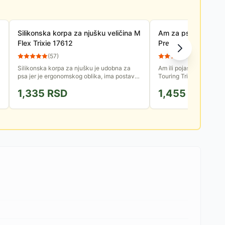
Silikonska korpa za njušku veličina M
Am za psa - Pojas za
Flex Trixie 17612
Premium Touring app
204017
(
57
)
(
15
)
Silikonska korpa za njušku je udobna za
Am ili pojas za šetnju 
psa jer je ergonomskog oblika, ima postavu,
Touring Trixie, od čvrsto
ne sprečava pravilno disanje, pijenje i
25mm, izuzetno udoban 
1,335
RSD
1,455
RSD
gutanje poslastica....
mekanoj filc postavi....