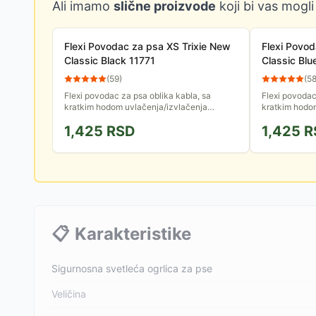
Ali imamo
slične proizvode
koji bi vas mogli
Flexi Povodac za psa XS Trixie New
Flexi Povod
Classic Black 11771
Classic Blu
(
59
)
(
5
Flexi povodac za psa oblika kabla, sa
Flexi povodac
kratkim hodom uvlačenja/izvlačenja
kratkim hodo
omogućava da ga optimalno podesite do
omogućava da
1,425
RSD
1,425
R
dužine 3m. Poseduje i dugme za...
dužine 3m. Po
📋
Karakteristike
Sigurnosna svetleća ogrlica za pse
Veličina