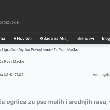
ama
Noviteti
Sada na Akciji
Brendovi
Blo
 i Igračke
>
Ogrlice Povoci Amovi Za Pse i Mačke
Za Pse i Mačke
čina XS-S 17304
Am - ogrli
vode:
a ogrlica za pse malih i srednjih rasa
07
RSD
17627
771
-
-
1425
625
RSD
RSD