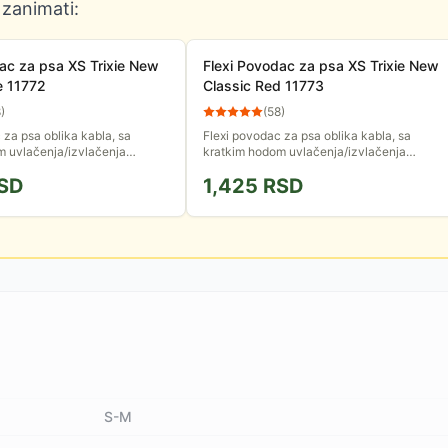
 zanimati:
ac za psa XS Trixie New
Flexi Povodac za psa XS Trixie New
e 11772
Classic Red 11773
8
)
(
58
)
 za psa oblika kabla, sa
Flexi povodac za psa oblika kabla, sa
m uvlačenja/izvlačenja
kratkim hodom uvlačenja/izvlačenja
 ga optimalno podesite do
omogućava da ga optimalno podesite do
SD
1,425
RSD
seduje i dugme za...
dužine 3m. Poseduje i dugme za...
S-M