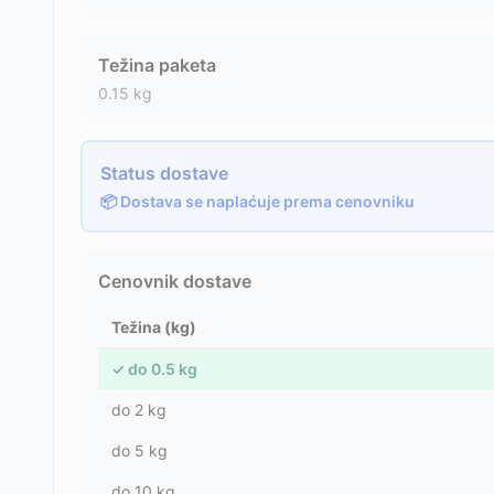
Težina paketa
0.15
kg
Status dostave
📦 Dostava se naplaćuje prema cenovniku
Cenovnik dostave
Težina (kg)
✓
do
0.5
kg
do
2
kg
do
5
kg
do
10
kg