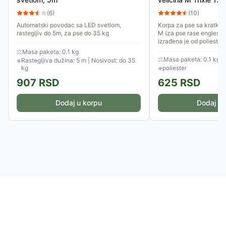
(
6
)
(
10
)
Automatski povodac sa LED svetlom,
Korpa za pse sa kratko
rastegljiv do 5m, za pse do 35 kg
M (za pse rase engleski 
izrađena je od poliester
kaišiće. Moguće je...
⚖
Masa paketa: 0.1 kg
⚖
Masa paketa: 0.1 kg
◈
Rastegljiva dužina: 5 m | Nosivost: do 35
kg
◈
poliester
907
RSD
625
RSD
Dodaj u korpu
Dodaj u 