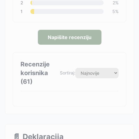
2
2
%
1
5
%
Napišite recenziju
Recenzije
korisnika
Sortiraj:
(
61
)
📄
Deklaracija