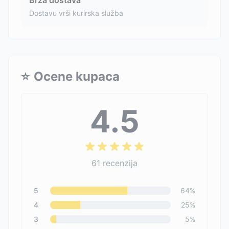
Brza dostava
Dostavu vrši kurirska služba
⭐
Ocene kupaca
4.5
61
recenzija
5
64
%
4
25
%
3
5
%