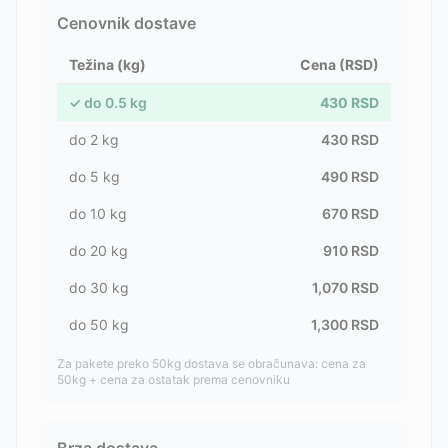
Cenovnik dostave
Težina (kg)
Cena (RSD)
✓
do
0.5
kg
430
RSD
do
2
kg
430
RSD
do
5
kg
490
RSD
do
10
kg
670
RSD
do
20
kg
910
RSD
do
30
kg
1,070
RSD
do
50
kg
1,300
RSD
Za pakete preko 50kg dostava se obračunava: cena za
50kg + cena za ostatak prema cenovniku