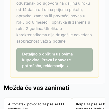
odustanak od ugovora na daljinu u roku
od 14 dana od dana prijema paketa,
opravka, zamena ili povraćaj novca u
roku od 6 meseci i opravka ili zamena u
roku 2 godine. Ukoliko u
karakteristikama nije drugačije navedeno
saobraznost važi 2 godine.
Detaljno o opštim uslovima
kupovine: Prava i obaveze
potrošača, reklamacije →
Možda će vas zanimati
Automatski povodac za pse sa LED
Korpa za pse sa kr
svetlom, 5m
veličina M Trixie 17