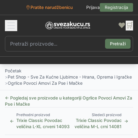
Pratite narudžbenicu
Prijava
Registracija
❤️
🛒
Pretraži
Početak
>
Pet Shop - Sve Za Kućne Ljubimce - Hrana, Oprema i Igračke
>
Ogrlice Povoci Amovi Za Pse i Mačke
← Pogledaj sve proizvode u kategoriji
Ogrlice Povoci Amovi Za
Pse i Mačke
Prethodni proizvod
Sledeći proizvod
Trixie Classic Povodac
Trixie Classic Povodac
←
→
veličina L-XL crveni 14093
veličina M-L crni 14081