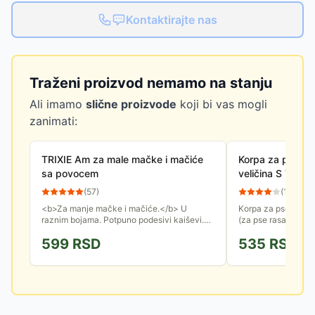
Kontaktirajte nas
Traženi proizvod nemamo na stanju
Ali imamo
slične proizvode
koji bi vas mogli
zanimati:
TRIXIE Am za male mačke i mačiće
Korpa za pse sa
sa povocem
veličina S Trixie
(
57
)
(
10
)
<b>Za manje mačke i mačiće.</b> U
Korpa za pse sa kr
raznim bojama. Potpuno podesivi kaiševi.
(za pse rasa mops i 
Sa plastičnim kopčama. Povodac je dužine
primer) izrađena je 
599
RSD
535
RSD
1.20m. Dimenzije: 19-31cm/8mm.
podesive kaišiće....