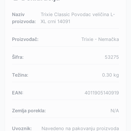
Naziv
Trixie Classic Povodac veličina L-
proizvoda:
XL crni 14091
Proizvođač:
Trixie - Nemačka
Šifra:
53275
Težina:
0.30
kg
EAN:
4011905140919
Zemlja porekla:
N/A
Uvoznik:
Navedeno na pakovanju proizvoda