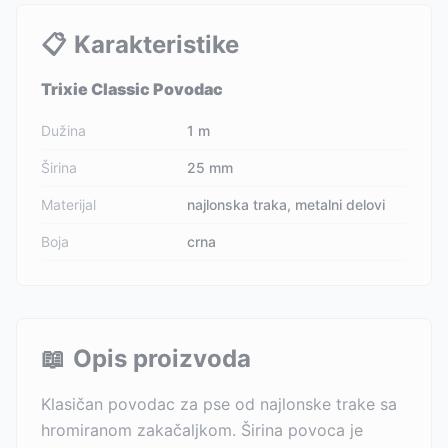
📋
Karakteristike
Trixie Classic Povodac
Dužina
1 m
Širina
25 mm
Materijal
najlonska traka, metalni delovi
Boja
crna
📖
Opis proizvoda
Klasičan povodac za pse od najlonske trake sa
hromiranom zakačaljkom. Širina povoca je