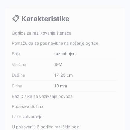
📋
Karakteristike
Ogrlice za razlikovanje štenaca
Pomažu da se pas navikne na nošenje ogrlice
Boja
raznobojno
Veličina
S-M
Dužina
17-25 cm
Širina
10 mm
Bez D alke za vezivanje povoca
Podesiva dužina
Lako zatvaranje
U pakovanju 6 ogrlica različitih boja