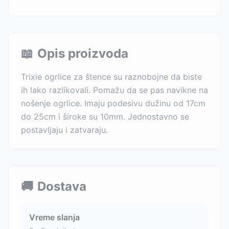
📖
Opis proizvoda
Trixie ogrlice za štence su raznobojne da biste
ih lako razlikovali. Pomažu da se pas navikne na
nošenje ogrlice. Imaju podesivu dužinu od 17cm
do 25cm i široke su 10mm. Jednostavno se
postavljaju i zatvaraju.
🚚
Dostava
Vreme slanja