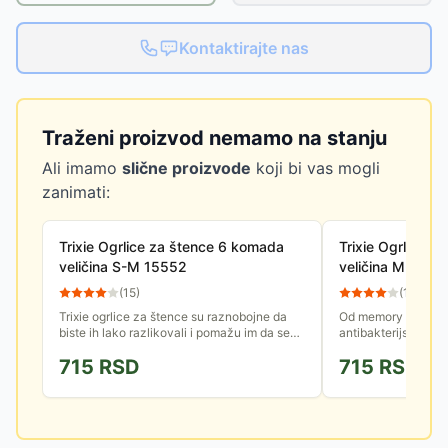
Kontaktirajte nas
Traženi proizvod nemamo na stanju
Ali imamo
slične proizvode
koji bi vas mogli
zanimati:
Trixie Ogrlice za štence 6 komada
Trixie Ogrlice 
veličina S-M 15552
veličina M-L 15
(
15
)
(
12
)
Trixie ogrlice za štence su raznobojne da
Od memory pene, sa
biste ih lako razlikovali i pomažu im da se
antibakterijski, ant
naviknu na nošenje. Imaju podesivu dužinu
prilagodljiv, osigur
715
RSD
715
RSD
od 17cm do 25cm i...
smanjenim brojem..