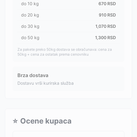
do
10
kg
670
RSD
do
20
kg
910
RSD
do
30
kg
1,070
RSD
do
50
kg
1,300
RSD
Za pakete preko 50kg dostava se obračunava: cena za
50kg + cena za ostatak prema cenovniku
Brza dostava
Dostavu vrši kurirska služba
⭐
Ocene kupaca