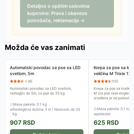
Detaljno o opštim uslovima
kupovine: Prava i obaveze
potrošača, reklamacije →
Možda će vas zanimati
Automatski povodac za pse sa LED
Korpa za pse sa kr
svetlom, 5m
veličina M Trixie 17
(
6
)
(
10
)
Automatski povodac sa LED svetlom,
Korpa za pse sa kratko
rastegljiv do 5m, za pse do 35 kg
M (za pse rase engleski 
izrađena je od poliester
kaišiće. Moguće je...
⚖
Masa paketa: 0.1 kg
⚖
Masa paketa: 0.1 kg
◈
Rastegljiva dužina: 5 m | Nosivost: do 35
kg
◈
poliester
907
RSD
625
RSD