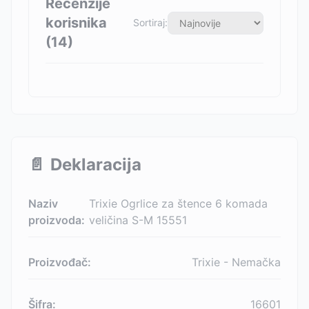
Recenzije
korisnika
Sortiraj:
(
14
)
📄
Deklaracija
Naziv
Trixie Ogrlice za štence 6 komada
proizvoda:
veličina S-M 15551
Proizvođač:
Trixie - Nemačka
Šifra:
16601