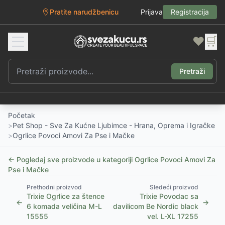
Pratite narudžbenicu
Prijava
Registracija
❤️
🛒
Pretraži
Početak
>
Pet Shop - Sve Za Kućne Ljubimce - Hrana, Oprema i Igračke
>
Ogrlice Povoci Amovi Za Pse i Mačke
← Pogledaj sve proizvode u kategoriji
Ogrlice Povoci Amovi Za
Pse i Mačke
Prethodni proizvod
Sledeći proizvod
Trixie Ogrlice za štence
Trixie Povodac sa
←
→
6 komada veličina M-L
davilicom Be Nordic black
15555
vel. L-XL 17255