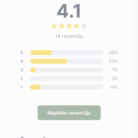
4.1
14
recenzija
5
29
%
4
50
%
3
7
%
2
0
%
1
14
%
Napišite recenziju