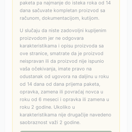
paketa pa najmanje do isteka roka od 14
dana sačuvate kompletan proizvod sa
računom, dokumentacijom, kutijom.
U slučaju da niste zadovoljni kupljenim
proizvodom jer ne odgovara
karakteristikama i opisu proizvoda sa
ove stranice, smatrate da je proizvod
neispravan ili da proizvod nije ispunio
vaša očekivanja, imate pravo na
odustanak od ugovora na daljinu u roku
od 14 dana od dana prijema paketa,
opravka, zamena ili povraćaj novca u
roku od 6 meseci i opravka ili zamena u
roku 2 godine. Ukoliko u
karakteristikama nije drugačije navedeno
saobraznost važi 2 godine.