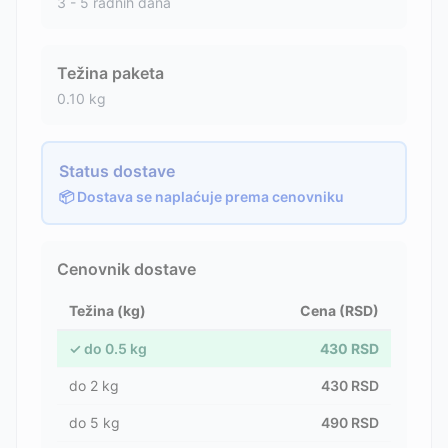
3 - 5 radnih dana
Težina paketa
0.10
kg
Status dostave
📦 Dostava se naplaćuje prema cenovniku
Cenovnik dostave
Težina (kg)
Cena (RSD)
✓
do
0.5
kg
430
RSD
do
2
kg
430
RSD
do
5
kg
490
RSD