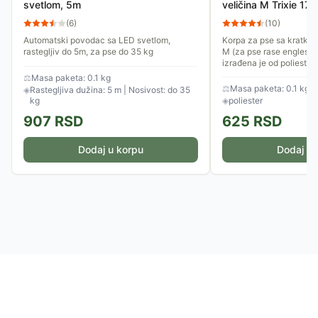
svetlom, 5m
veličina M Trixie 17
(
6
)
(
10
)
Automatski povodac sa LED svetlom,
Korpa za pse sa kratko
rastegljiv do 5m, za pse do 35 kg
M (za pse rase engleski 
izrađena je od poliester
kaišiće. Moguće je...
⚖
Masa paketa: 0.1 kg
⚖
Masa paketa: 0.1 kg
◈
Rastegljiva dužina: 5 m | Nosivost: do 35
kg
◈
poliester
907
RSD
625
RSD
Dodaj u korpu
Dodaj u 