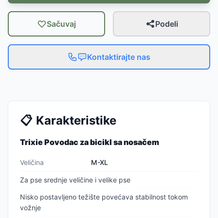
Sačuvaj
Podeli
Kontaktirajte nas
📋
Karakteristike
Trixie Povodac za bicikl sa nosačem
Veličina
M-XL
Za pse srednje veličine i velike pse
Nisko postavljeno težište povećava stabilnost tokom
vožnje