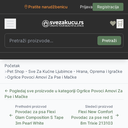
Pratite narudžbenicu
Prijava
Registracija
❤️
🛒
Pretraži
Početak
>
Pet Shop - Sve Za Kućne Ljubimce - Hrana, Oprema i Igračke
>
Ogrlice Povoci Amovi Za Pse i Mačke
← Pogledaj sve proizvode u kategoriji
Ogrlice Povoci Amovi Za
Pse i Mačke
Prethodni proizvod
Sledeći proizvod
Povodac za psa Flexi
Flexi New Comfort
←
→
Glam Composition S Tape
Povodac za pse red S
3m Pearl White
8m Trixie 213103