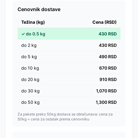
Cenovnik dostave
Težina (kg)
Cena (RSD)
✓
do
0.5
kg
430
RSD
do
2
kg
430
RSD
do
5
kg
490
RSD
do
10
kg
670
RSD
do
20
kg
910
RSD
do
30
kg
1,070
RSD
do
50
kg
1,300
RSD
Za pakete preko 50kg dostava se obračunava: cena za
50kg + cena za ostatak prema cenovniku