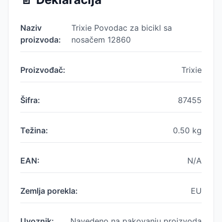
Naziv
Trixie Povodac za bicikl sa
proizvoda:
nosačem 12860
Proizvođač:
Trixie
Šifra:
87455
Težina:
0.50
kg
EAN:
N/A
Zemlja porekla:
EU
Uvoznik:
Navedeno na pakovanju proizvoda