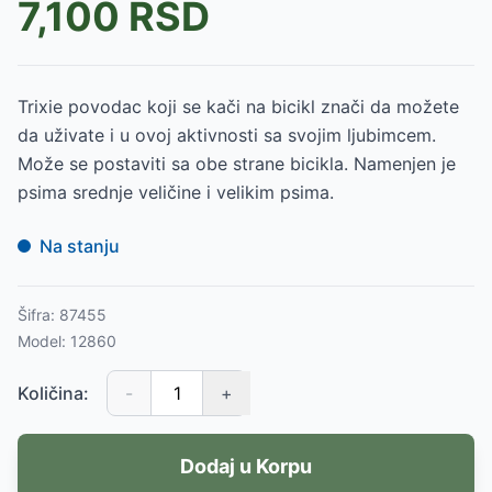
7,100
RSD
Trixie povodac koji se kači na bicikl znači da možete
da uživate i u ovoj aktivnosti sa svojim ljubimcem.
Može se postaviti sa obe strane bicikla. Namenjen je
psima srednje veličine i velikim psima.
Na stanju
Šifra:
87455
Model:
12860
Količina:
-
+
Dodaj u Korpu