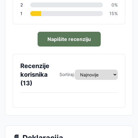
2
0
%
1
15
%
Napišite recenziju
Recenzije
korisnika
Sortiraj:
(
13
)
📄
Deklaracija