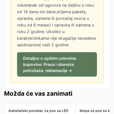
odustanak od ugovora na daljinu u roku
od 14 dana od dana prijema paketa,
opravka, zamena ili povraćaj novca u
roku od 6 meseci i opravka ili zamena u
roku 2 godine. Ukoliko u
karakteristikama nije drugačije navedeno
saobraznost važi 2 godine.
Detaljno o opštim uslovima
kupovine: Prava i obaveze
potrošača, reklamacije →
Možda će vas zanimati
Automatski povodac za pse sa LED
Korpa za pse sa kr