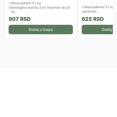
kaišiće. Moguće je...
⚖
Masa paketa: 0.1 kg
⚖
Masa paketa: 0.1 kg
◈
Rastegljiva dužina: 5 m | Nosivost: do 35
kg
◈
poliester
907
RSD
625
RSD
Dodaj u korpu
Dodaj u 