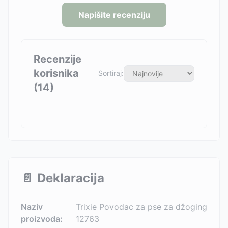
Napišite recenziju
Recenzije
korisnika
Sortiraj:
(
14
)
📄
Deklaracija
Naziv
Trixie Povodac za pse za džoging
proizvoda:
12763