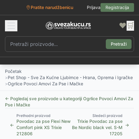
Pratite narudžbenicu
Prijava
Registracija
❤️
🛒
Pretraži
Početak
>
Pet Shop - Sve Za Kućne Ljubimce - Hrana, Oprema i Igračke
>
Ogrlice Povoci Amovi Za Pse i Mačke
← Pogledaj sve proizvode u kategoriji
Ogrlice Povoci Amovi Za
Pse i Mačke
Prethodni proizvod
Sledeći proizvod
Povodac za pse Flexi New
Trixie Povodac za pse
←
→
Comfort pink XS Trixie
Be Nordic black vel. S-M
212806
17205