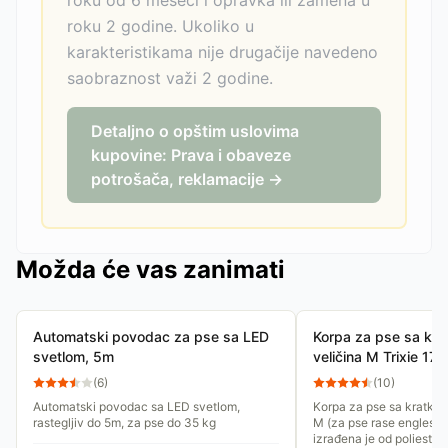
roku od 6 meseci i opravka ili zamena u
roku 2 godine. Ukoliko u
karakteristikama nije drugačije navedeno
saobraznost važi 2 godine.
Detaljno o opštim uslovima
kupovine: Prava i obaveze
potrošača, reklamacije →
Možda će vas zanimati
Automatski povodac za pse sa LED
Korpa za pse sa kr
svetlom, 5m
veličina M Trixie 17
(
6
)
(
10
)
Automatski povodac sa LED svetlom,
Korpa za pse sa kratko
rastegljiv do 5m, za pse do 35 kg
M (za pse rase engleski 
izrađena je od poliester