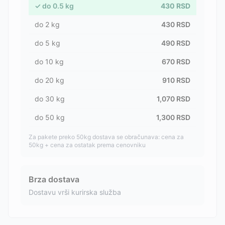
✓
do
0.5
kg
430
RSD
do
2
kg
430
RSD
do
5
kg
490
RSD
do
10
kg
670
RSD
do
20
kg
910
RSD
do
30
kg
1,070
RSD
do
50
kg
1,300
RSD
Za pakete preko 50kg dostava se obračunava: cena za
50kg + cena za ostatak prema cenovniku
Brza dostava
Dostavu vrši kurirska služba