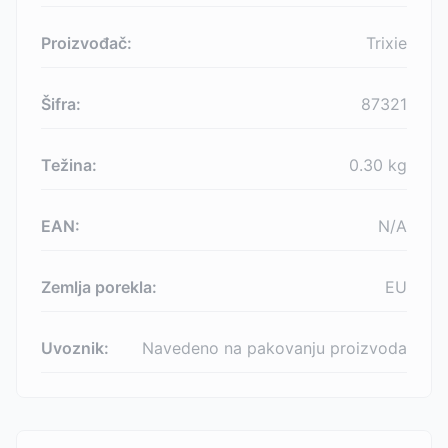
Proizvođač:
Trixie
Šifra:
87321
Težina:
0.30
kg
EAN:
N/A
Zemlja porekla:
EU
Uvoznik:
Navedeno na pakovanju proizvoda