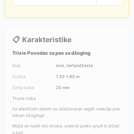
📋
Karakteristike
Trixie Povodac za pse za džoging
Boja
siva, nartandžasta
Dužina
1.33–1.80 m
Širina trake
20 mm
Tkana traka
Sa elastičnim delom za ublažavanje naglih reakcija psa
tokom džoginga
Može se nositi oko struka, unakrst preko grudi ili držati
u ruci