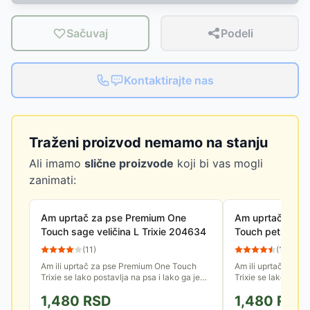
Sačuvaj
Podeli
Kontaktirajte nas
Traženi proizvod nemamo na stanju
Ali imamo
slične proizvode
koji bi vas mogli
zanimati:
Am uprtač za pse Premium One
Am uprtač za p
Touch sage veličina L Trixie 204634
Touch petrol vel
(
11
)
(
13
)
Am ili uprtač za pse Premium One Touch
Am ili uprtač za p
Trixie se lako postavlja na psa i lako ga je
Trixie se lako posta
prilagoditi. Psu je udoban kada se dobro
prilagoditi. Psu je
1,480
RSD
1,480
RSD
namesti i ne ometa ga...
namesti i ne ometa 