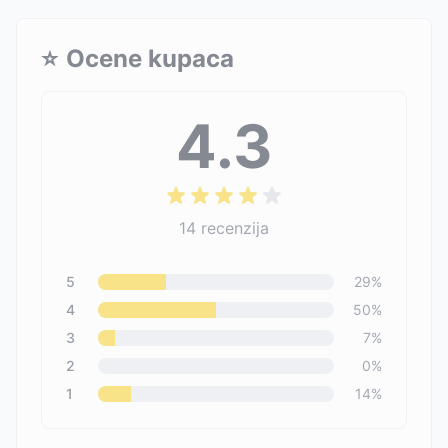
⭐
Ocene kupaca
4.3
14
recenzija
5
29
%
4
50
%
3
7
%
2
0
%
1
14
%