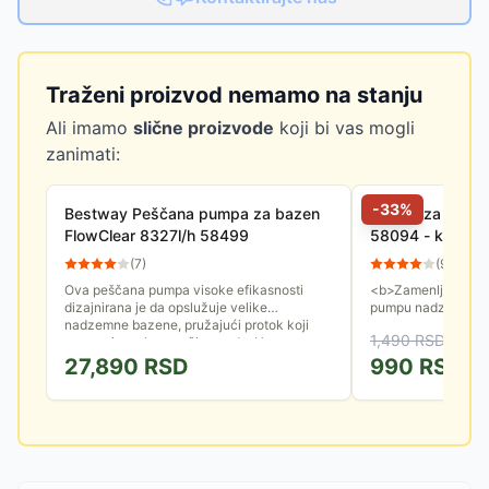
Traženi proizvod nemamo na stanju
Ali imamo
slične proizvode
koji bi vas mogli
zanimati:
-
33
%
Bestway Peščana pumpa za bazen
Uložak za filte
FlowClear 8327l/h 58499
58094 - komple
(
7
)
(
9
)
Ova peščana pumpa visoke efikasnosti
<b>Zamenljivi filter
dizajnirana je da opslužuje velike
pumpu nadzemnih ba
nadzemne bazene, pružajući protok koji
13.5 x 10 cm</b>
1,490
RSD
garantuje stalnu svežinu vode. Uz...
27,890
RSD
990
RSD