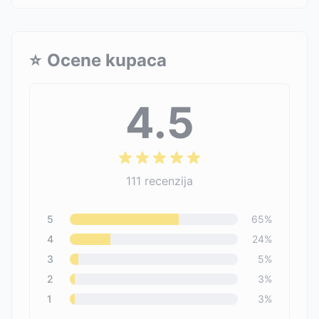
⭐
Ocene kupaca
4.5
111
recenzija
5
65
%
4
24
%
3
5
%
2
3
%
1
3
%