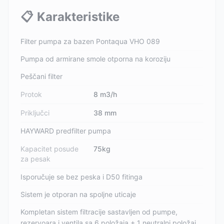
📋
Karakteristike
Filter pumpa za bazen Pontaqua VHO 089
Pumpa od armirane smole otporna na koroziju
Peščani filter
Protok
8 m3/h
Priključci
38 mm
HAYWARD predfilter pumpa
Kapacitet posude
75kg
za pesak
Isporučuje se bez peska i D50 fitinga
Sistem je otporan na spoljne uticaje
Kompletan sistem filtracije sastavljen od pumpe,
rezervoara i ventila sa 6 položaja + 1 neutralni položaj