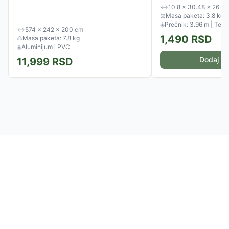
↔
10.8 × 30.48 × 26.6
⚖
Masa paketa: 3.8 kg
◈
Prečnik: 3.96 m | Teži
↔
574 × 242 × 200 cm
1,490
RSD
⚖
Masa paketa: 7.8 kg
◈
Aluminijum i PVC
Dodaj u 
11,999
RSD