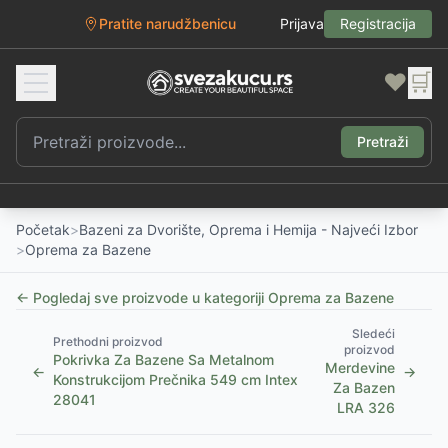
Pratite narudžbenicu
Prijava
Registracija
❤️
🛒
Pretraži
Početak
>
Bazeni za Dvorište, Oprema i Hemija - Najveći Izbor
>
Oprema za Bazene
← Pogledaj sve proizvode u kategoriji
Oprema za Bazene
Sledeći
Prethodni proizvod
proizvod
Pokrivka Za Bazene Sa Metalnom
Merdevine
←
→
Konstrukcijom Prečnika 549 cm Intex
Za Bazen
28041
LRA 326