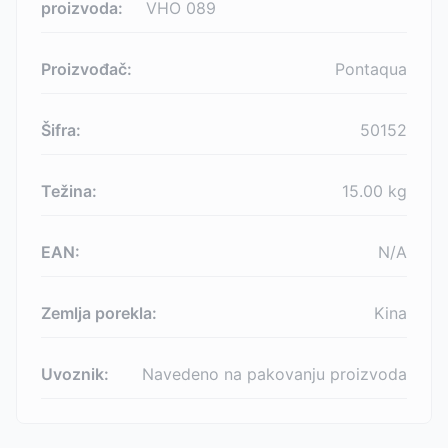
proizvoda:
VHO 089
Proizvođač:
Pontaqua
Šifra:
50152
Težina:
15.00
kg
EAN:
N/A
Zemlja porekla:
Kina
Uvoznik:
Navedeno na pakovanju proizvoda