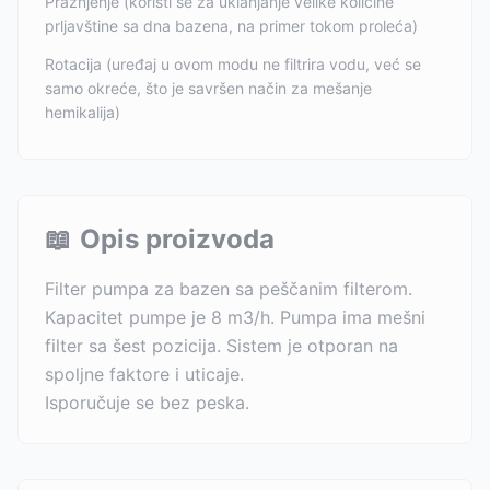
Pražnjenje (koristi se za uklanjanje velike količine
prljavštine sa dna bazena, na primer tokom proleća)
Rotacija (uređaj u ovom modu ne filtrira vodu, već se
samo okreće, što je savršen način za mešanje
hemikalija)
📖
Opis proizvoda
Filter pumpa za bazen sa peščanim filterom.
Kapacitet pumpe je 8 m3/h. Pumpa ima mešni
filter sa šest pozicija. Sistem je otporan na
spoljne faktore i uticaje.
Isporučuje se bez peska.