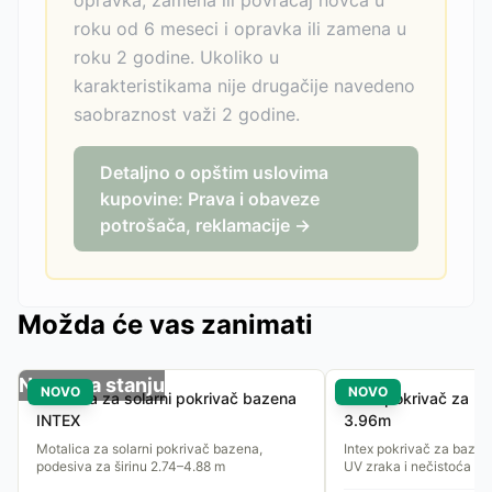
opravka, zamena ili povraćaj novca u
roku od 6 meseci i opravka ili zamena u
roku 2 godine. Ukoliko u
karakteristikama nije drugačije navedeno
saobraznost važi 2 godine.
Detaljno o opštim uslovima
kupovine: Prava i obaveze
potrošača, reklamacije →
Možda će vas zanimati
Nema na stanju
NOVO
NOVO
Motalica za solarni pokrivač bazena
Intex pokrivač za b
INTEX
3.96m
Motalica za solarni pokrivač bazena,
Intex pokrivač za bazen 
podesiva za širinu 2.74–4.88 m
UV zraka i nečistoća