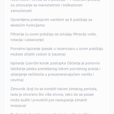
za zimovanje sa manometrom i indikatorom
zamućenosti
Opremljena preklopnim ventilom sa 6 položaja sa
sledećim funkcijama:
Filtracija (u ovom položaju se odvijaju filtracija vode,
rotacija i usisavanje)
Povratno ispiranje (pesak u rezervoaru u ovom položaju
možete očistiti vodom iz bazena)
Ispiranje (završni korak postupka čišćenja je ponovno
taloženje peska pomešanog tokom povratnog pranja i
uklanjanje nečistoće u preusmeravajućem ventilu i
cevima)
Zimovnik (koji će se koristiti tokom zimskog perioda,
tada je otvoreno što više otvora, tako da se pesak
može isušiti i provetriti pre nastupanja zimskih
mrazeva)