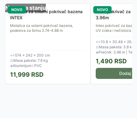
Nema na stanju
NOVO
NOVO
Motalica za solarni pokrivač bazena
Intex pokrivač za b
INTEX
3.96m
Motalica za solarni pokrivač bazena,
Intex pokrivač za bazen 
podesiva za širinu 2.74–4.88 m
UV zraka i nečistoća
↔
10.8 × 30.48 × 26.6
⚖
Masa paketa: 3.8 kg
◈
Prečnik: 3.96 m | Teži
↔
574 × 242 × 200 cm
1,490
RSD
⚖
Masa paketa: 7.8 kg
◈
Aluminijum i PVC
Dodaj u 
11,999
RSD