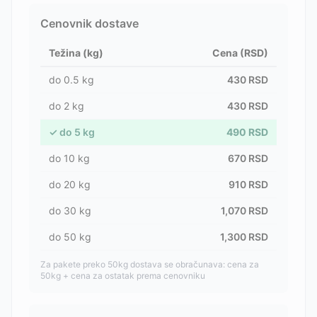
Cenovnik dostave
Težina (kg)
Cena (RSD)
do
0.5
kg
430
RSD
do
2
kg
430
RSD
✓
do
5
kg
490
RSD
do
10
kg
670
RSD
do
20
kg
910
RSD
do
30
kg
1,070
RSD
do
50
kg
1,300
RSD
Za pakete preko 50kg dostava se obračunava: cena za
50kg + cena za ostatak prema cenovniku