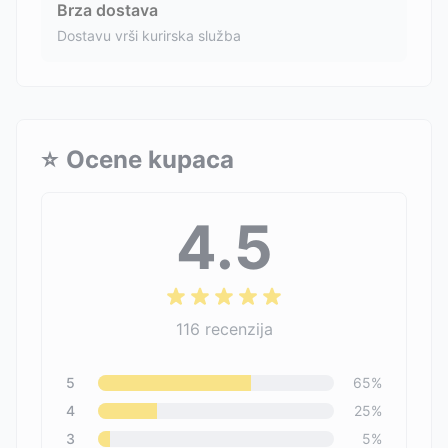
Brza dostava
Dostavu vrši kurirska služba
⭐
Ocene kupaca
4.5
116
recenzija
5
65
%
4
25
%
3
5
%