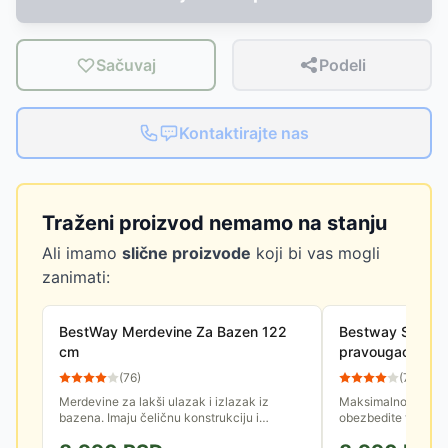
Sačuvaj
Podeli
Kontaktirajte nas
Traženi proizvod nemamo na stanju
Ali imamo
slične proizvode
koji bi vas mogli
zanimati:
BestWay Merdevine Za Bazen 122
Bestway Solarni
cm
pravougaone b
58228
(
76
)
(
7
)
Merdevine za lakši ulazak i izlazak iz
Maksimalno produži
bazena. Imaju čeličnu konstrukciju i
obezbedite toplu i 
plastična gazišta. Namenjene su za bazene
bazenu uz Bestway 