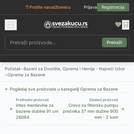
Pratite narudžbenicu
Prijava
Registracija
❤️
🛒
Pretraži
Početak
>
Bazeni za Dvorište, Oprema i Hemija - Najveći Izbor
>
Oprema za Bazene
← Pogledaj sve proizvode u kategoriji
Oprema za Bazene
Prethodni proizvod
Sledeći proizvod
Intex merdevine za
Crevo za filtersku pumpu
←
→
bazene dubine 91 cm
prečnika 37 mm dužine 900
28064
mm - 2 kom
1
/
5