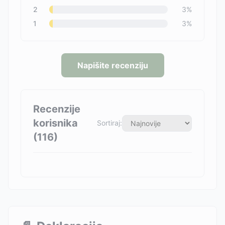
2
3
%
1
3
%
Napišite recenziju
Recenzije
korisnika
Sortiraj:
(
116
)