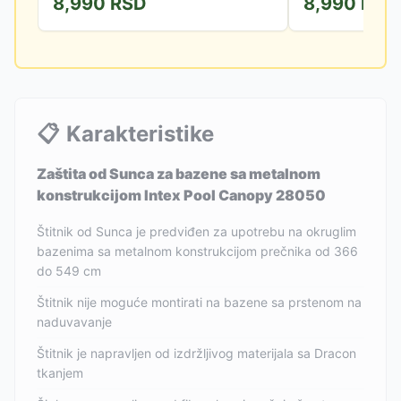
8,990
RSD
8,990
RSD
čiji je zid niži od 122 cm.
prečnika. Dimenzije
📋
Karakteristike
Zaštita od Sunca za bazene sa metalnom
konstrukcijom Intex Pool Canopy 28050
Štitnik od Sunca je predviđen za upotrebu na okruglim
bazenima sa metalnom konstrukcijom prečnika od 366
do 549 cm
Štitnik nije moguće montirati na bazene sa prstenom na
naduvavanje
Štitnik je napravljen od izdržljivog materijala sa Dracon
tkanjem