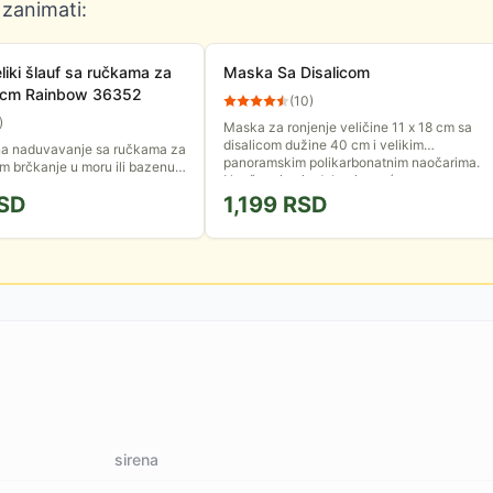
 zanimati:
iki šlauf sa ručkama za
Maska Sa Disalicom
9cm Rainbow 36352
(
10
)
)
Maska za ronjenje veličine 11 x 18 cm sa
disalicom dužine 40 cm i velikim
na naduvavanje sa ručkama za
panoramskim polikarbonatnim naočarima.
m brčkanje u moru ili bazenu
Naočare imaju dobru jasnoću za...
bavnijim! Izrađena je od
SD
1,199
RSD
ila, a njen...
sirena