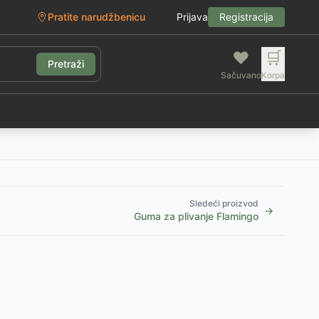
Pratite narudžbenicu
Prijava
Registracija
❤️
🛒
Pretraži
Sačuvano
Korpa
g
Sledeći proizvod
→
Guma za plivanje Flamingo