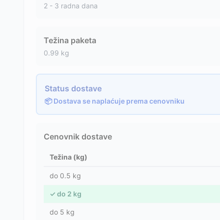
2 - 3 radna dana
Težina paketa
0.99
kg
Status dostave
📦 Dostava se naplaćuje prema cenovniku
Cenovnik dostave
Težina (kg)
do
0.5
kg
✓
do
2
kg
do
5
kg