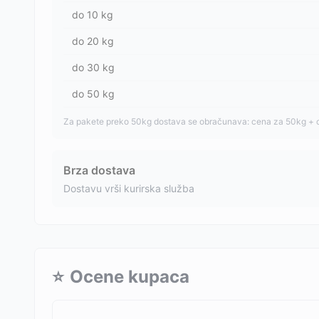
do
10
kg
do
20
kg
do
30
kg
do
50
kg
Za pakete preko 50kg dostava se obračunava: cena za 50kg + 
Brza dostava
Dostavu vrši kurirska služba
⭐
Ocene kupaca