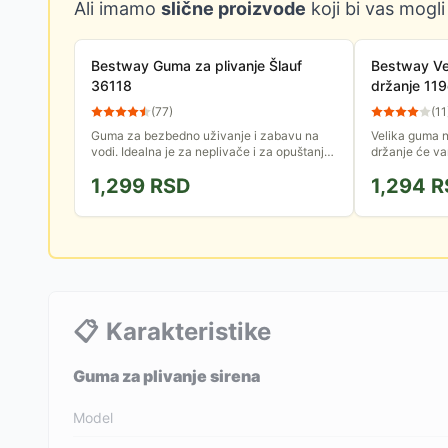
Ali imamo
slične proizvode
koji bi vas mogli
Bestway Guma za plivanje Šlauf
Bestway Vel
36118
držanje 11
(
77
)
(
11
Guma za bezbedno uživanje i zabavu na
Velika guma 
vodi. Idealna je za neplivače i za opuštanje
držanje će va
na bazenu, jezeru ili moru.
učiniti još za
1,299
RSD
1,294
R
kvalitetnog vin
📋
Karakteristike
Guma za plivanje sirena
Model