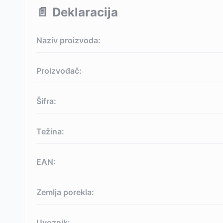
📄
Deklaracija
Naziv proizvoda:
Proizvođač:
Šifra:
Težina:
EAN:
Zemlja porekla:
Uvoznik: