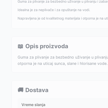
Guma za plivanje za bezbedno uživanje u plivanju i zabav
Idealna je za neplivače i za opuštanje na vodi.
Napravljena je od kvalitetnog materijala i otporna je na ut
📖
Opis proizvoda
Guma za plivanje za bezbedno uživanje u plivanju i
otporna je na uticaj sunca, slane i hlorisane vode.
🚚
Dostava
Vreme slanja