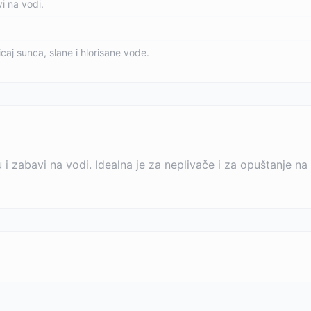
i na vodi.
icaj sunca, slane i hlorisane vode.
 zabavi na vodi. Idealna je za neplivače i za opuštanje na 