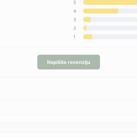
5
4
3
2
1
Napišite recenziju