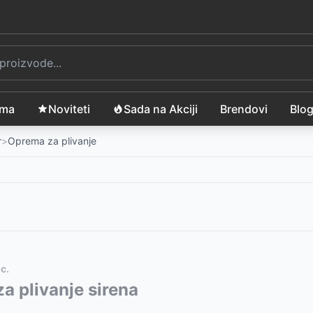
ama
Noviteti
Sada na Akciji
Brendovi
Blo
r
>
Oprema za plivanje
c.
vode:
a plivanje sirena