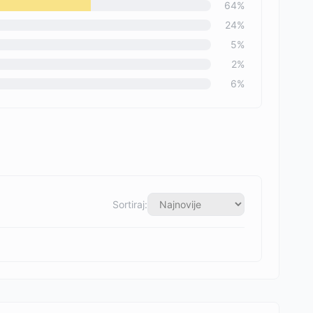
64
%
24
%
5
%
2
%
6
%
Sortiraj: