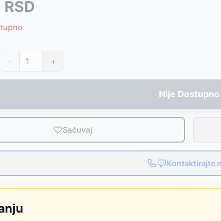
0
RSD
Rainbow 36352
-
1294
RSD
stupno
em 59574
D
-
1199
RSD
-
+
D
Nije Dostupno
 – Aqua River Run 135 cm
-
2420
RSD
em 59574
-
1199
RSD
Sačuvaj
Kontaktirajte 
anju