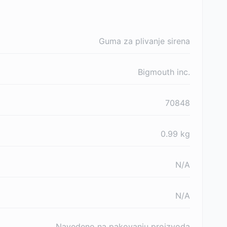
Guma za plivanje sirena
Bigmouth inc.
70848
0.99
kg
N/A
N/A
Navedeno na pakovanju proizvoda