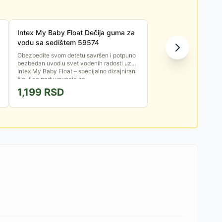
Intex My Baby Float Dečija guma za
vodu sa sedištem 59574
Obezbedite svom detetu savršen i potpuno
bezbedan uvod u svet vodenih radosti uz
Intex My Baby Float – specijalno dizajnirani
šlauf na naduvavanje za...
1,199
RSD