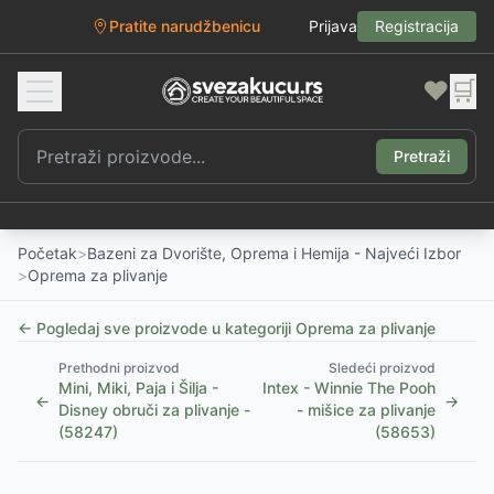
Pratite narudžbenicu
Prijava
Registracija
❤️
🛒
Pretraži
Početak
>
Bazeni za Dvorište, Oprema i Hemija - Najveći Izbor
>
Oprema za plivanje
← Pogledaj sve proizvode u kategoriji
Oprema za plivanje
Prethodni proizvod
Sledeći proizvod
Mini, Miki, Paja i Šilja -
Intex - Winnie The Pooh
←
→
Disney obruči za plivanje -
- mišice za plivanje
(58247)
(58653)
1
/
5