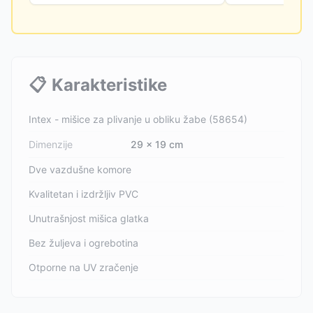
📋
Karakteristike
Intex - mišice za plivanje u obliku žabe (58654)
Dimenzije
29 x 19 cm
Dve vazdušne komore
Kvalitetan i izdržljiv PVC
Unutrašnjost mišica glatka
Bez žuljeva i ogrebotina
Otporne na UV zračenje