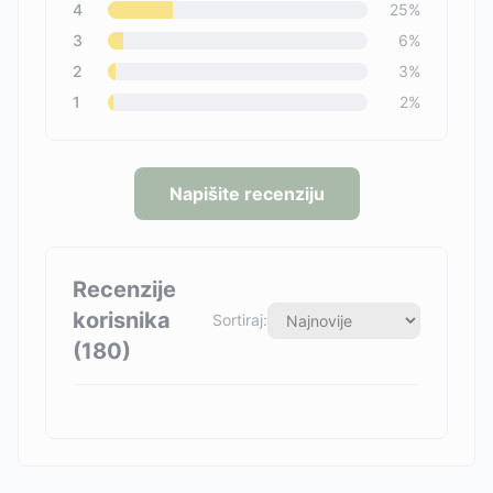
4
25
%
3
6
%
2
3
%
1
2
%
Napišite recenziju
Recenzije
korisnika
Sortiraj:
(
180
)