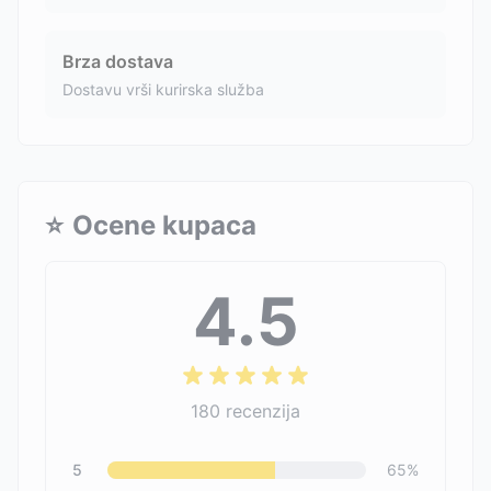
Brza dostava
Dostavu vrši kurirska služba
⭐
Ocene kupaca
4.5
180
recenzija
5
65
%