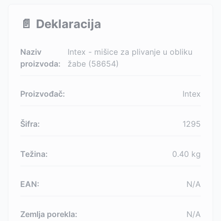
📄
Deklaracija
Naziv
Intex - mišice za plivanje u obliku
proizvoda:
žabe (58654)
Proizvođač:
Intex
Šifra:
1295
Težina:
0.40
kg
EAN:
N/A
Zemlja porekla:
N/A