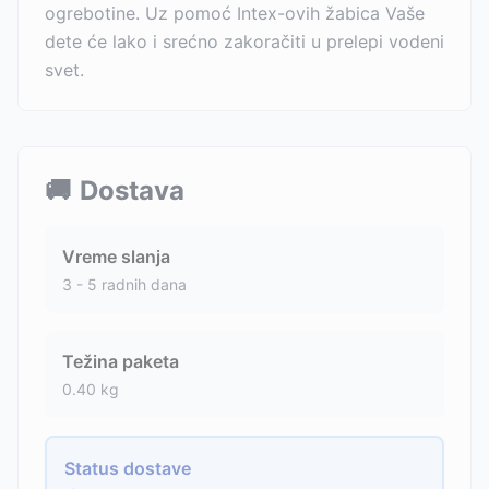
ogrebotine. Uz pomoć Intex-ovih žabica Vaše
dete će lako i srećno zakoračiti u prelepi vodeni
svet.
🚚
Dostava
Vreme slanja
3 - 5 radnih dana
Težina paketa
0.40
kg
Status dostave