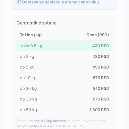
📦 Dostava se naplaćuje prema cenovniku
Cenovnik dostave
Težina (kg)
Cena (RSD)
✓
do
0.5
kg
430
RSD
do
2
kg
430
RSD
do
5
kg
490
RSD
do
10
kg
670
RSD
do
20
kg
910
RSD
do
30
kg
1,070
RSD
do
50
kg
1,300
RSD
Za pakete preko 50kg dostava se obračunava: cena za
50kg + cena za ostatak prema cenovniku