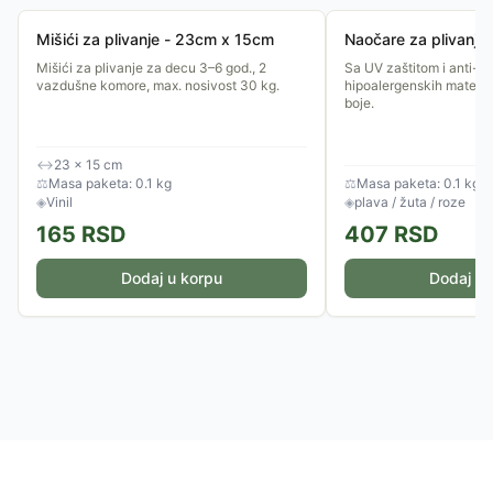
Mišići za plivanje - 23cm x 15cm
Naočare za plivanje
Mišići za plivanje za decu 3–6 god., 2
Sa UV zaštitom i anti-fo
vazdušne komore, max. nosivost 30 kg.
hipoalergenskih materij
boje.
↔
23 × 15 cm
⚖
Masa paketa: 0.1 kg
⚖
Masa paketa: 0.1 kg
◈
Vinil
◈
plava / žuta / roze
165
RSD
407
RSD
Dodaj u korpu
Dodaj u 