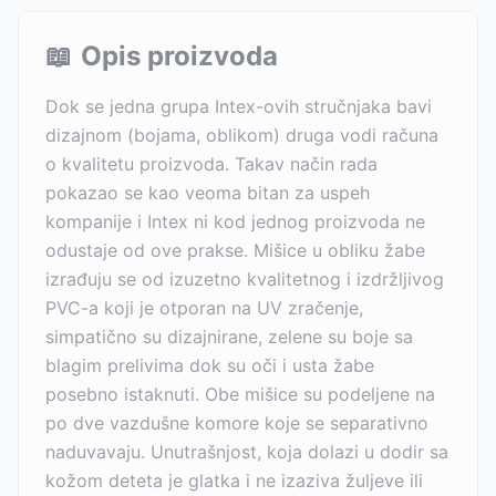
📖
Opis proizvoda
Dok se jedna grupa Intex-ovih stručnjaka bavi
dizajnom (bojama, oblikom) druga vodi računa
o kvalitetu proizvoda. Takav način rada
pokazao se kao veoma bitan za uspeh
kompanije i Intex ni kod jednog proizvoda ne
odustaje od ove prakse. Mišice u obliku žabe
izrađuju se od izuzetno kvalitetnog i izdržljivog
PVC-a koji je otporan na UV zračenje,
simpatično su dizajnirane, zelene su boje sa
blagim prelivima dok su oči i usta žabe
posebno istaknuti. Obe mišice su podeljene na
po dve vazdušne komore koje se separativno
naduvavaju. Unutrašnjost, koja dolazi u dodir sa
kožom deteta je glatka i ne izaziva žuljeve ili