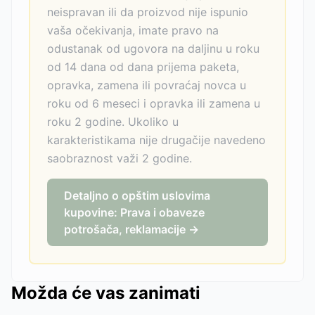
neispravan ili da proizvod nije ispunio
vaša očekivanja, imate pravo na
odustanak od ugovora na daljinu u roku
od 14 dana od dana prijema paketa,
opravka, zamena ili povraćaj novca u
roku od 6 meseci i opravka ili zamena u
roku 2 godine. Ukoliko u
karakteristikama nije drugačije navedeno
saobraznost važi 2 godine.
Detaljno o opštim uslovima
kupovine: Prava i obaveze
potrošača, reklamacije →
Možda će vas zanimati