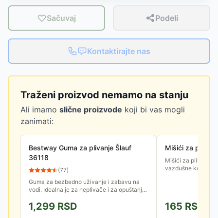
Sačuvaj
Podeli
Kontaktirajte nas
Traženi proizvod nemamo na stanju
Ali imamo
slične proizvode
koji bi vas mogli
zanimati:
Bestway Guma za plivanje Šlauf
Mišići za plivan
36118
Mišići za plivanje 
vazdušne komore, m
(
77
)
Guma za bezbedno uživanje i zabavu na
vodi. Idealna je za neplivače i za opuštanje
na bazenu, jezeru ili moru.
1,299
RSD
165
RSD