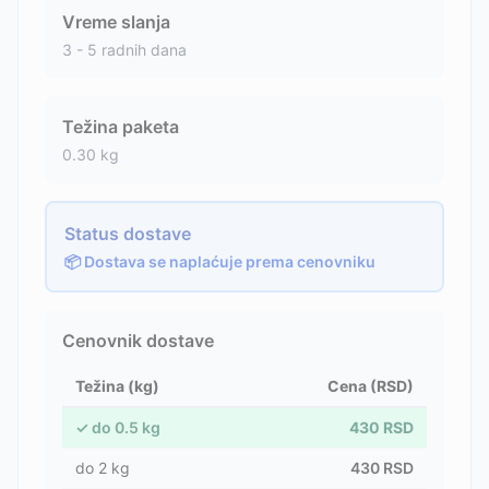
Vreme slanja
3 - 5 radnih dana
Težina paketa
0.30
kg
Status dostave
📦 Dostava se naplaćuje prema cenovniku
Cenovnik dostave
Težina (kg)
Cena (RSD)
✓
do
0.5
kg
430
RSD
do
2
kg
430
RSD