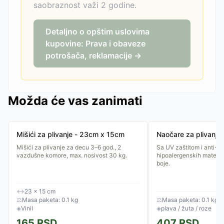
saobraznost važi 2 godine.
Detaljno o opštim uslovima
kupovine: Prava i obaveze
potrošača, reklamacije →
Možda će vas zanimati
Mišići za plivanje - 23cm x 15cm
Naočare za plivanje
Mišići za plivanje za decu 3–6 god., 2
Sa UV zaštitom i anti-fo
vazdušne komore, max. nosivost 30 kg.
hipoalergenskih materij
boje.
↔
23 × 15 cm
⚖
Masa paketa: 0.1 kg
⚖
Masa paketa: 0.1 kg
◈
Vinil
◈
plava / žuta / roze
165
RSD
407
RSD