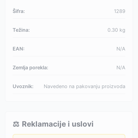
Šifra:
1289
Težina:
0.30
kg
EAN:
N/A
Zemlja porekla:
N/A
Uvoznik:
Navedeno na pakovanju proizvoda
⚖️
Reklamacije i uslovi