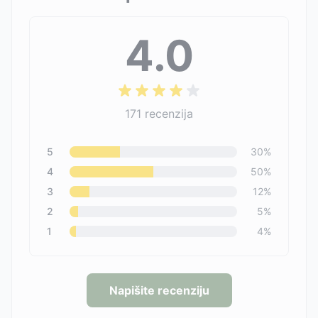
4.0
171
recenzija
5
30
%
4
50
%
3
12
%
2
5
%
1
4
%
Napišite recenziju