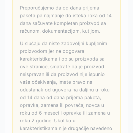
Preporučujemo da od dana prijema
paketa pa najmanje do isteka roka od 14
dana sačuvate kompletan proizvod sa
računom, dokumentacijom, kutijom.
U slučaju da niste zadovoljni kupljenim
proizvodom jer ne odgovara
karakteristikama i opisu proizvoda sa
ove stranice, smatrate da je proizvod
neispravan ili da proizvod nije ispunio
vaša očekivanja, imate pravo na
odustanak od ugovora na daljinu u roku
od 14 dana od dana prijema paketa,
opravka, zamena ili povraćaj novca u
roku od 6 meseci i opravka ili zamena u
roku 2 godine. Ukoliko u
karakteristikama nije drugačije navedeno