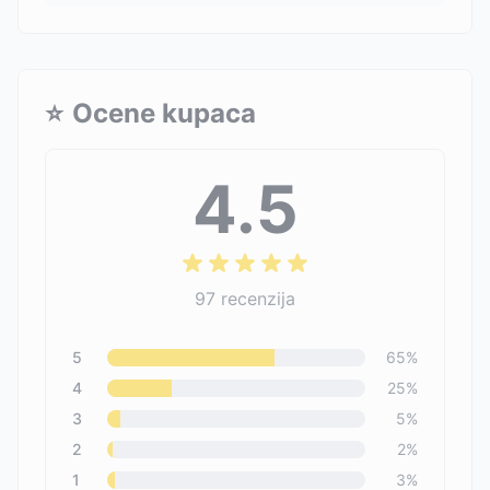
⭐
Ocene kupaca
4.5
97
recenzija
5
65
%
4
25
%
3
5
%
2
2
%
1
3
%