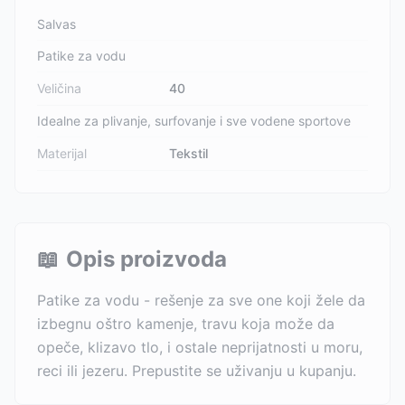
Salvas
Patike za vodu
Veličina
40
Idealne za plivanje, surfovanje i sve vodene sportove
Materijal
Tekstil
📖
Opis proizvoda
Patike za vodu - rešenje za sve one koji žele da
izbegnu oštro kamenje, travu koja može da
opeče, klizavo tlo, i ostale neprijatnosti u moru,
reci ili jezeru. Prepustite se uživanju u kupanju.