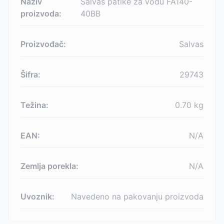
Naziv
Salvas patike za vodu FA140-
proizvoda:
40BB
Proizvođač:
Salvas
Šifra:
29743
Težina:
0.70
kg
EAN:
N/A
Zemlja porekla:
N/A
Uvoznik:
Navedeno na pakovanju proizvoda