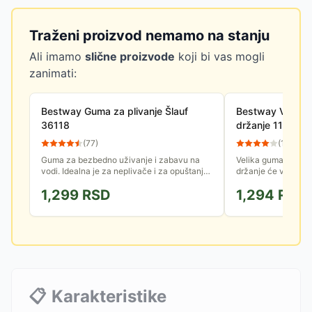
Traženi proizvod nemamo na stanju
Ali imamo
slične proizvode
koji bi vas mogli
zanimati:
Bestway Guma za plivanje Šlauf
Bestway Veliki 
36118
držanje 119cm 
(
77
)
(
11
)
Guma za bezbedno uživanje i zabavu na
Velika guma na na
vodi. Idealna je za neplivače i za opuštanje
držanje će vam brč
na bazenu, jezeru ili moru.
učiniti još zabavnij
1,299
RSD
1,294
RSD
kvalitetnog vinila, a
📋
Karakteristike