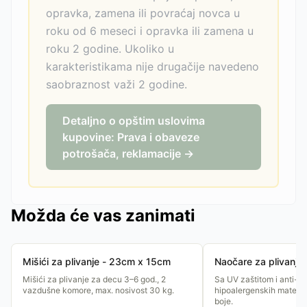
opravka, zamena ili povraćaj novca u
roku od 6 meseci i opravka ili zamena u
roku 2 godine. Ukoliko u
karakteristikama nije drugačije navedeno
saobraznost važi 2 godine.
Detaljno o opštim uslovima
kupovine: Prava i obaveze
potrošača, reklamacije →
Možda će vas zanimati
Mišići za plivanje - 23cm x 15cm
Naočare za plivanje
Mišići za plivanje za decu 3–6 god., 2
Sa UV zaštitom i anti-fo
vazdušne komore, max. nosivost 30 kg.
hipoalergenskih materij
boje.