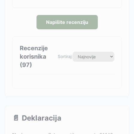
Napišite recenziju
Recenzije
korisnika
Sortiraj:
(
97
)
📄
Deklaracija