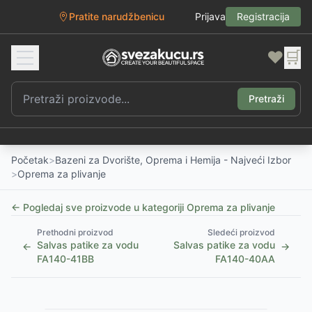
Pratite narudžbenicu
Prijava
Registracija
❤️
🛒
Pretraži
Početak
>
Bazeni za Dvorište, Oprema i Hemija - Najveći Izbor
>
Oprema za plivanje
← Pogledaj sve proizvode u kategoriji
Oprema za plivanje
Prethodni proizvod
Sledeći proizvod
Salvas patike za vodu
Salvas patike za vodu
←
→
FA140-41BB
FA140-40AA