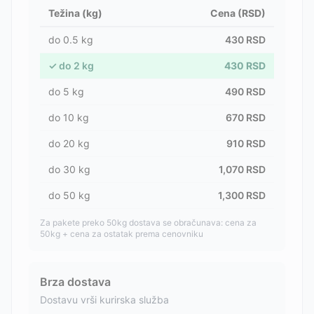
Težina (kg)
Cena (RSD)
do
0.5
kg
430
RSD
✓
do
2
kg
430
RSD
do
5
kg
490
RSD
do
10
kg
670
RSD
do
20
kg
910
RSD
do
30
kg
1,070
RSD
do
50
kg
1,300
RSD
Za pakete preko 50kg dostava se obračunava: cena za
50kg + cena za ostatak prema cenovniku
Brza dostava
Dostavu vrši kurirska služba