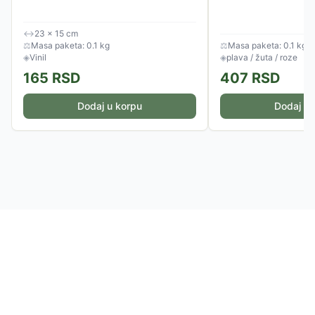
↔
23 × 15 cm
⚖
Masa paketa: 0.1 kg
⚖
Masa paketa: 0.1 kg
◈
Vinil
◈
plava / žuta / roze
165
RSD
407
RSD
Dodaj u korpu
Dodaj u 