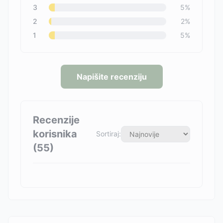
3
5
%
2
2
%
1
5
%
Napišite recenziju
Recenzije
korisnika
Sortiraj:
(
55
)