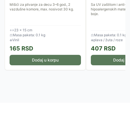
Mišići za plivanje za decu 3–6 god., 2
Sa UV zaštitom i anti-fo
vazdušne komore, max. nosivost 30 kg.
hipoalergenskih materij
boje.
↔
23 × 15 cm
⚖
Masa paketa: 0.1 kg
⚖
Masa paketa: 0.1 kg
◈
Vinil
◈
plava / žuta / roze
165
RSD
407
RSD
Dodaj u korpu
Dodaj u 