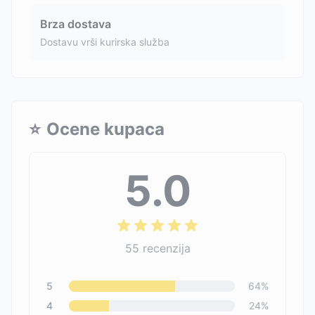
Brza dostava
Dostavu vrši kurirska služba
⭐
Ocene kupaca
5.0
55
recenzija
5
64
%
4
24
%