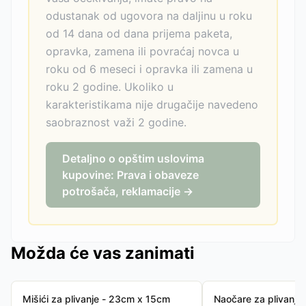
odustanak od ugovora na daljinu u roku
od 14 dana od dana prijema paketa,
opravka, zamena ili povraćaj novca u
roku od 6 meseci i opravka ili zamena u
roku 2 godine. Ukoliko u
karakteristikama nije drugačije navedeno
saobraznost važi 2 godine.
Detaljno o opštim uslovima
kupovine: Prava i obaveze
potrošača, reklamacije →
Možda će vas zanimati
Mišići za plivanje - 23cm x 15cm
Naočare za plivanje