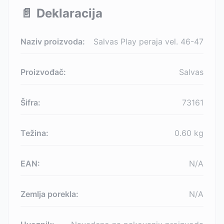
📄
Deklaracija
Naziv proizvoda:
Salvas Play peraja vel. 46-47
Proizvođač:
Salvas
Šifra:
73161
Težina:
0.60
kg
EAN:
N/A
Zemlja porekla:
N/A