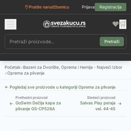
Pratite narudžbenicu
Prijava
Registracija
❤️
🛒
Pretraži
Početak
>
Bazeni za Dvorište, Oprema i Hemija - Najveći Izbor
>
Oprema za plivanje
← Pogledaj sve proizvode u kategoriji
Oprema za plivanje
Prethodni proizvod
Sledeći proizvod
GoSwim Dečija kapa za
Salvas Play peraja
←
→
plivanje GS-CP528A
vel. 44-45