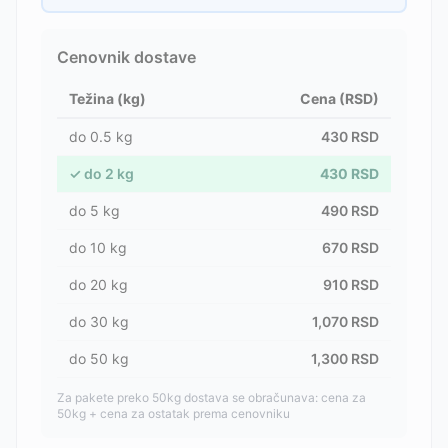
Cenovnik dostave
Težina (kg)
Cena (RSD)
do
0.5
kg
430
RSD
✓
do
2
kg
430
RSD
do
5
kg
490
RSD
do
10
kg
670
RSD
do
20
kg
910
RSD
do
30
kg
1,070
RSD
do
50
kg
1,300
RSD
Za pakete preko 50kg dostava se obračunava: cena za
50kg + cena za ostatak prema cenovniku