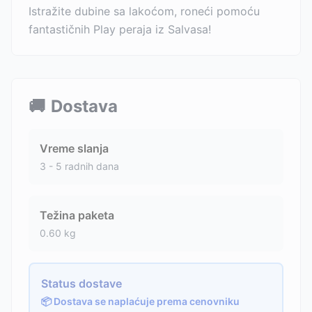
Istražite dubine sa lakoćom, roneći pomoću
fantastičnih Play peraja iz Salvasa!
🚚
Dostava
Vreme slanja
3 - 5 radnih dana
Težina paketa
0.60
kg
Status dostave
📦 Dostava se naplaćuje prema cenovniku