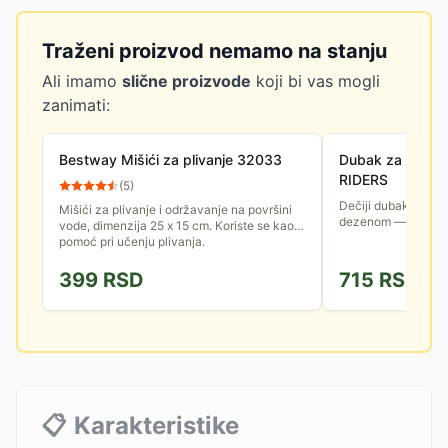
Traženi proizvod nemamo na stanju
Ali imamo
slične proizvode
koji bi vas mogli
zanimati:
Bestway Mišići za plivanje 32033
Dubak za vodu 
RIDERS
(
5
)
Dečiji dubak za vo
Mišići za plivanje i održavanje na površini
dezenom — žirafa, k
vode, dimenzija 25 x 15 cm. Koriste se kao
pomoć pri učenju plivanja.
399
RSD
715
RSD
📋
Karakteristike