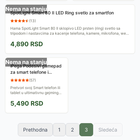
osvetljenja.
ostale...
Nema na stanju
SpotLight Smart 80 II LED Ring svetlo za smartfon
(
13
)
Hama SpotLight Smart 80 II sklopivo LED prsten (ring) svetlo sa
tripodom i nastavcima za kacenje telefona, kamere, mikrofona, web
kamere, itd...
4,890
RSD
Nema na stanju
iPega Podesivi gamepad
za smart telefone i
tablete PG-9023
(
57
)
Pretvori svoj Smart telefon ili
tablet u ultimativnu gejming
konzolu! 22 tastera, podržani
5,490
RSD
telefoni od 4-6 inča i tableti
do 10 inča!
Prethodna
1
2
3
Sledeća