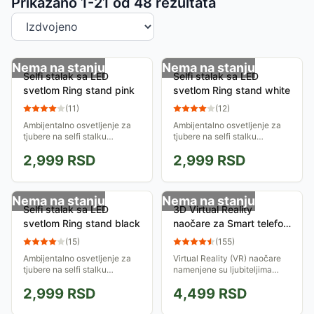
Sortiranje proizvoda
Prikazano 1-
21
od
48
rezultata
Nema na stanju
Nema na stanju
Selfi stalak sa LED
Selfi stalak sa LED
svetlom Ring stand pink
svetlom Ring stand white
(
11
)
(
12
)
Ambijentalno osvetljenje za
Ambijentalno osvetljenje za
tjubere na selfi stalku
tjubere na selfi stalku
podesivim po visini (58 - 168
podesivim po visini (58 - 168
2,999
RSD
2,999
RSD
cm). USB napajanje. Podesiva
cm). USB napajanje. Podesiva
temperatura i jačina
temperatura i jačina
osvetljenja.
osvetljenja.
Nema na stanju
Nema na stanju
Selfi stalak sa LED
3D Virtual Reality
svetlom Ring stand black
naočare za Smart telefon
VR Shinecon
(
15
)
(
155
)
Ambijentalno osvetljenje za
Virtual Reality (VR) naočare
tjubere na selfi stalku
namenjene su ljubiteljima
podesivim po visini (58 - 168
multimedije koji žele da preko
2,999
RSD
4,499
RSD
cm). USB napajanje. Podesiva
svog mobilnog telefona
temperatura i jačina
gledaju filmove, TV kanale i