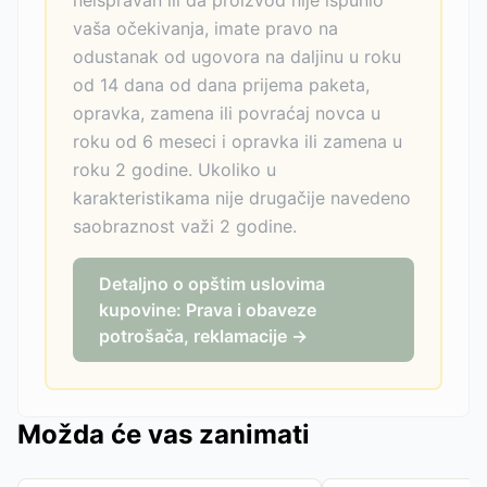
neispravan ili da proizvod nije ispunio
vaša očekivanja, imate pravo na
odustanak od ugovora na daljinu u roku
od 14 dana od dana prijema paketa,
opravka, zamena ili povraćaj novca u
roku od 6 meseci i opravka ili zamena u
roku 2 godine. Ukoliko u
karakteristikama nije drugačije navedeno
saobraznost važi 2 godine.
Detaljno o opštim uslovima
kupovine: Prava i obaveze
potrošača, reklamacije →
Možda će vas zanimati