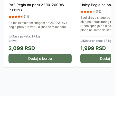
RAF Pegla na paru 2200-2600W
Haley Pegla na pa
R.1112G
(
15
)
(
11
)
Spoj sirove snage od 2
dizajna, fokusiranog na
Sa maksimalnom snagom od 2600W, ova
Njena specijalno dizajn
pegla pretvara vodu u snažan mlaz pare u
ploča ne samo da štiti tk
sekundi, omogućavajući vam da ispravite i
najtvrdokornije materijale...
⚖
Masa paketa: 1.7 kg
◈
siva
⚖
Masa paketa: 1.8 kg
2,099
RSD
1,999
RSD
Dodaj u korpu
Dodaj u 