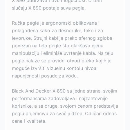
X 890 podržava i ovu mogućnost. U tom
slučaju X 890 postaje suva pegla.
Ručka pegle je ergonomski oblikovana i
prilagođena kako za desnoruke, tako i za
levoruke. Strujni kabl je preko sfernog zgloba
povezan na telo pegle što olakšava njenu
manipulaciju i eliminiše uvrtanje kabla. Na telu
pegle nalaze se providni otvori preko kojih je
moguće izvršiti vizuelnu kontolu nivoa
napunjenosti posude za vodu.
Black And Decker X 890 sa jedne strane, svojim
performansama zadovoljava i najzahtevnije
korisnike, a sa druge, svojom cenom predstavlja
peglu prijemčivu za svačiji džep. Odličan odnos
cene i kvaliteta.