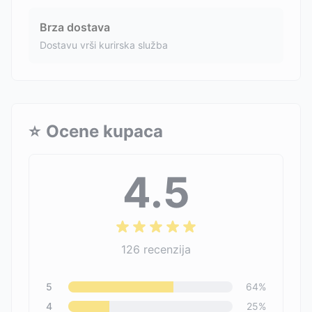
Brza dostava
Dostavu vrši kurirska služba
⭐
Ocene kupaca
4.5
126
recenzija
5
64
%
4
25
%