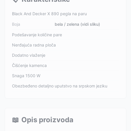
Black And Decker X 890 pegla na paru
Boja
bela / zelena (vidi sliku)
Podešavanje količine pare
Nerđajuća radna ploča
Dodatno vlaženje
Čišćenje kamenca
Snaga 1500 W
Obezbeđeno detaljno uputstvo na srpskom jeziku
📖
Opis proizvoda