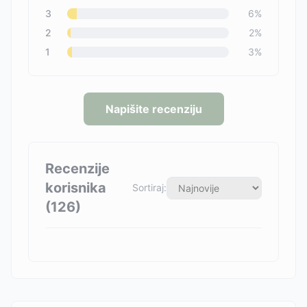
3
6
%
2
2
%
1
3
%
Napišite recenziju
Recenzije
korisnika
Sortiraj:
(
126
)