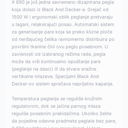
X 890 je još jedna savremeno dizajnirana pegla
koja dolazi iz Black And Decker-a. Grejač od
1500 W i ergonomski oblik peglanje pretvaraju
u lagani, relaksirajući posao. Automatski sistem
za generisanje pare koja se preko klizne ploče
od nerđajućeg čelika ravnomerno distribuira po
površini tkanine čini ovu peglu posebnom. U
zavisnosti od izabranog režima rada, pegla
može da vrši kontinualno ispuštanje pare
(peglanje na dasci) ili da stvara snažne
vertikalne mlazeve. Specijalni Black And
Decker-ov sistem sprečava neprijatno kapanje.
Temperatura peglanja se reguliše kružnim
regulatorom, dok se jačina parnog mlaza
reguliše posebnim prekidačima. Ukoliko želite
da pojedine odevne predmete peglate bez pare,