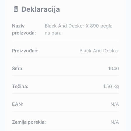
📄
Deklaracija
Naziv
Black And Decker X 890 pegla
proizvoda:
na paru
Proizvođač:
Black And Decker
Šifra:
1040
Težina:
1.50
kg
EAN:
N/A
Zemlja porekla:
N/A