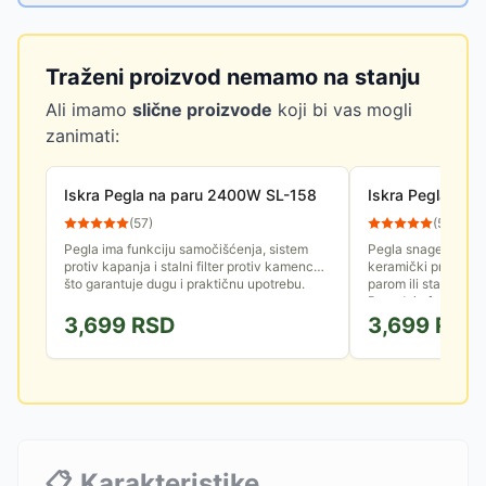
Traženi proizvod nemamo na stanju
Ali imamo
slične proizvode
koji bi vas mogli
zanimati:
Iskra Pegla na paru 2400W SL-158
Iskra Pegla na
(
57
)
(
55
)
Pegla ima funkciju samočišćenja, sistem
Pegla snage 2600W
protiv kapanja i stalni filter protiv kamenca,
keramički premaz. 
što garantuje dugu i praktičnu upotrebu.
parom ili standardn
Poseduje funkciju 
3,699
RSD
3,699
RSD
📋
Karakteristike