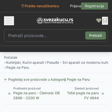
Pratite narudžbenicu
Prijava
Registracija
❤️
🛒
Pretraži
Početak
>
Kuhinjski, Kućni aparati i Posuđe - Svi aparati za modernu kuhinj
>
Pegle na Paru
← Pogledaj sve proizvode u kategoriji
Pegle na Paru
Prethodni proizvod
Sledeći proizvod
Pegla na paru - Clatronic DB
Tefal pegla na paru
←
→
2898 - 2200 W
FV 4944