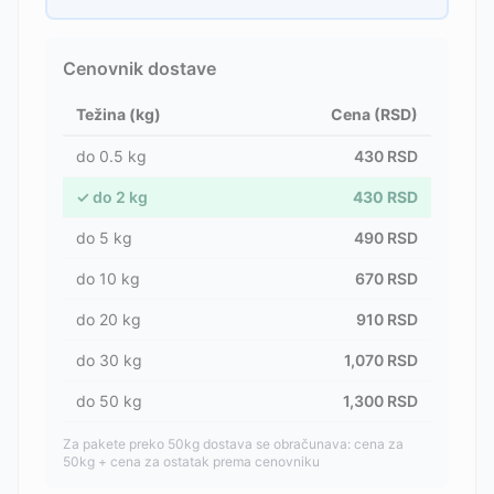
Cenovnik dostave
Težina (kg)
Cena (RSD)
do
0.5
kg
430
RSD
✓
do
2
kg
430
RSD
do
5
kg
490
RSD
do
10
kg
670
RSD
do
20
kg
910
RSD
do
30
kg
1,070
RSD
do
50
kg
1,300
RSD
Za pakete preko 50kg dostava se obračunava: cena za
50kg + cena za ostatak prema cenovniku