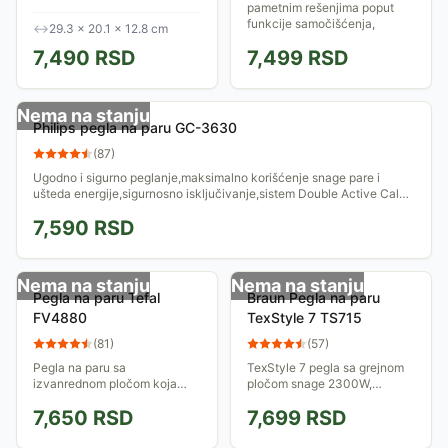
Temperatura pare 160°C
pametnim rešenjima poput
efikasno ispravlja i
funkcije samočišćenja,
↔
29.3 × 20.1 × 12.8 cm
dezinfikuje tkaninu pri čemu
sistema protiv kapanja i
7,490
RSD
7,499
RSD
je ne oštećuje....
mogućnost vertikalnog
peglanja.
Nema na stanju
Philips pegla na paru GC-3630
(
87
)
Ugodno i sigurno peglanje,maksimalno korišćenje snage pare i
ušteda energije,sigurnosno isključivanje,sistem Double Active Calc
protiv...
7,590
RSD
Nema na stanju
Nema na stanju
Pegla na paru Tefal
Braun Pegla na paru
FV4880
TexStyle 7 TS715
(
81
)
(
57
)
Pegla na paru sa
TexStyle 7 pegla sa grejnom
izvanrednom pločom koja
pločom snage 2300W,
omogućava odličnu kliznost,
sistemom protiv kamenca i
7,650
RSD
7,699
RSD
jednostavno peglanje, lako
protiv kapanja, ergonomski
čišćenje i dug vek trajanja.
dizajniranom ručkom,
Ima sistem za zaštitu od...
varijabilnom parom...