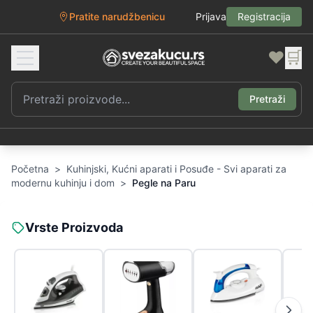
Pratite narudžbenicu
Prijava
Registracija
❤️
🛒
Pretraži
Početna
>
Kuhinjski, Kućni aparati i Posuđe - Svi aparati za
modernu kuhinju i dom
>
Pegle na Paru
Vrste Proizvoda