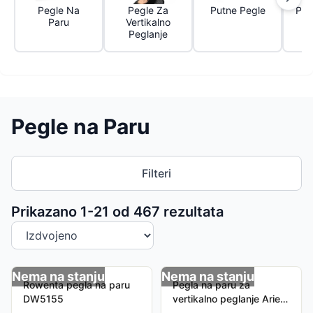
Pegle Na
Pegle Za
Putne Pegle
Par
Paru
Vertikalno
Peglanje
Pegle na Paru
Filteri
Sortiranje proizvoda
Prikazano 1-
21
od
467
rezultata
Nema na stanju
Nema na stanju
Rowenta pegla na paru
Pegla na paru za
DW5155
vertikalno peglanje Ariete
4167