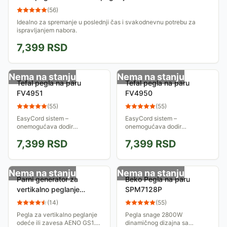
(
56
)
Idealno za spremanje u poslednji čas i svakodnevnu potrebu za
ispravljanjem nabora.
7,399
RSD
Nema na stanju
Nema na stanju
Tefal pegla na paru
Tefal pegla na paru
FV4951
FV4950
(
55
)
(
55
)
EasyCord sistem –
EasyCord sistem –
onemogućava dodir
onemogućava dodir
priključnog kabla i tkanine
priključnog kabla i tkanine
7,399
RSD
7,399
RSD
koju peglate. Automatsko
koju peglate. Sistem protiv
isključivanje - 8 min u
kamenca
uspravnom položaju, 30
sekundi ako...
Nema na stanju
Nema na stanju
Parni generator za
Beko Pegla na paru
vertikalno peglanje
SPM7128P
odeće Aeno GS1
(
14
)
(
55
)
Pegla za vertikalno peglanje
Pegla snage 2800W
odeće ili zavesa AENO GS1.
dinamičnog dizajna sa