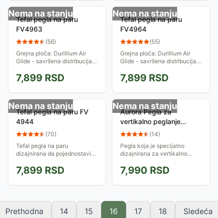
Nema na stanju
Nema na stanju
Tefal pegla na paru
Tefal pegla na paru
FV4963
FV4964
(
56
)
(
55
)
Grejna ploča: Durillium Air
Grejna ploča: Durillium Air
Glide - savršena distribucija
Glide - savršena distribucija
pare, izuzetna lakoća klizanja
pare, izuzetna lakoća klizanja
7,899
RSD
7,899
RSD
po tkanini, lako čišćenje i dug
po tkanini, lako čišćenje i dug
vek trajanja
vek trajanja
Nema na stanju
Nema na stanju
Tefal pegla na paru FV
Aurora Pegla za
4944
vertikalno peglanje
AU324
(
70
)
(
14
)
Tefal pegla na paru
Pegla koja je specijalno
dizajnirana da pojednostavi
dizajnirana za vertikalno
peglanje. Durilium tehnologija
peglanje. Savršena je za
7,899
RSD
7,990
RSD
grejne ploče i kolektor za
peglanje zavesa, odeće na
skupljanje kamenca
vešalicama...
omogućavaju dug vek...
Prethodna
14
15
16
17
18
Sledeća