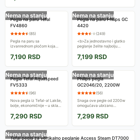
Nema na stanju
Nema na stanju
Pegla na paru Tefal
Pegla na paru Philips GC
FV4860
4420
(
85
)
(
249
)
Pegla na paru sa
<b>Za jednostavno i glatko
izvanrednom pločom koja
peglanje želite najbolju
omogućava odličnu kliznost,
kombinaciju kliženja i snažne
7,190
RSD
7,199
RSD
jednostavno peglanje, lako
pare. Ova pegla, koja ima
čišćenje i dug vek trajanja.
površinu StemGlide, pruža
Ima sistem za zaštitu od...
Vam najbolje od...
Nema na stanju
Nema na stanju
Pegla Tefal Aquaspeed
Philips pegla
FV5333
GC2046/20, 2200W
(
96
)
(
56
)
Nova pegla iz Tefal-a! Lakše,
Snaga ove pegle od 2200w
bolje, ekonomičnije – u skladu
omogućava ubrzano
sa zahtevima savremenog
peglanje. Zahvaljujući
7,290
RSD
7,299
RSD
sveta.
trostruko preciznom vrhu,
jednakom raspoređivanju
toplote i konstantnoj pari.
Nema na stanju
Tefal pegla za vertikalno peglanje Access Steam DT7000