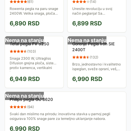
(
61
)
(
14
)
Rowenta pegla na paru snage
Unesite revoluciju u svoj
2400W. Velika snaga, ploča
način peglanja! Sa
izrađena u skladu sa
vertikalnom peglom Ariete,
6,890
RSD
6,899
RSD
najnovijim tehnološkim
imati savršen ormar postaje
standardima, precizan vrh,
dečja igra.
sistemi protiv kapanja...
Nema na stanju
Nema na stanju
Tefal pegla FV 5250
Gorenje Pegla Iron SIE
2400T
(
103
)
(
132
)
Snaga 2300 W, Ultragliss
Difusion grejna ploča, sistem
Brzo, jednostavno i kvalitetno
protiv kamenca, vertikalni
ispeglan, sveže oprani, veš,
ispust pare ...
ukoliko imate ovakve želje
6,949
RSD
6,990
RSD
onda je Gorenje Iron SIE
2400T pravo rešenje.
Nema na stanju
Philips pegla GC 3620
(
94
)
Svaki dan mislimo na prirodu: inovativna stavka u parnoj pegli
osigurava 100% snage pare za temeljno uklanjanje nabora.
6,990
RSD