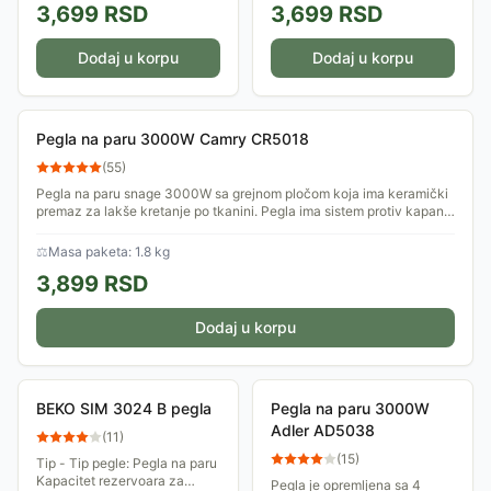
3,699
RSD
3,699
RSD
Dodaj u korpu
Dodaj u korpu
Pegla na paru 3000W Camry CR5018
(
55
)
Pegla na paru snage 3000W sa grejnom pločom koja ima keramički
premaz za lakše kretanje po tkanini. Pegla ima sistem protiv kapanja
i stvaranja...
⚖
Masa paketa: 1.8 kg
3,899
RSD
Dodaj u korpu
BEKO SIM 3024 B pegla
Pegla na paru 3000W
Adler AD5038
(
11
)
(
15
)
Tip - Tip pegle: Pegla na paru
Kapacitet rezervoara za
Pegla je opremljena sa 4