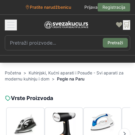
Pratite narudžbenicu
Prijava
Registracija
❤️
🛒
Pretraži
Početna
>
Kuhinjski, Kućni aparati i Posuđe - Svi aparati za
modernu kuhinju i dom
>
Pegle na Paru
Vrste Proizvoda