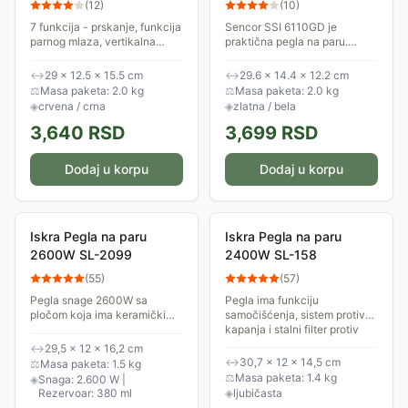
(
12
)
(
10
)
7 funkcija - prskanje, funkcija
Sencor SSI 6110GD je
parnog mlaza, vertikalna
praktična pegla na paru.
para, suva funkcija, funkcija
Snažna para brzo uklanja
samočišćenja, funkcija protiv
nabore, a keramička podloga
↔
29 × 12.5 × 15.5 cm
↔
29.6 × 14.4 × 12.2 cm
kapljanja, anti-calc sistem
štiti odeću. Funkcija prskanja
⚖
Masa paketa: 2.0 kg
⚖
Masa paketa: 2.0 kg
vodom pomaže kod...
◈
crvena / crna
◈
zlatna / bela
3,640
RSD
3,699
RSD
Dodaj u korpu
Dodaj u korpu
Iskra Pegla na paru
Iskra Pegla na paru
2600W SL-2099
2400W SL-158
(
55
)
(
57
)
Pegla snage 2600W sa
Pegla ima funkciju
pločom koja ima keramički
samočišćenja, sistem protiv
premaz. Za efikasno peglanje
kapanja i stalni filter protiv
sa parom ili standardno suvo
kamenca, što garantuje dugu i
↔
29,5 × 12 × 16,2 cm
peglanje. Poseduje funkciju
praktičnu upotrebu.
↔
30,7 × 12 × 14,5 cm
⚖
Masa paketa: 1.5 kg
samočišćenja.
⚖
Masa paketa: 1.4 kg
◈
Snaga: 2.600 W |
Rezervoar: 380 ml
◈
ljubičasta