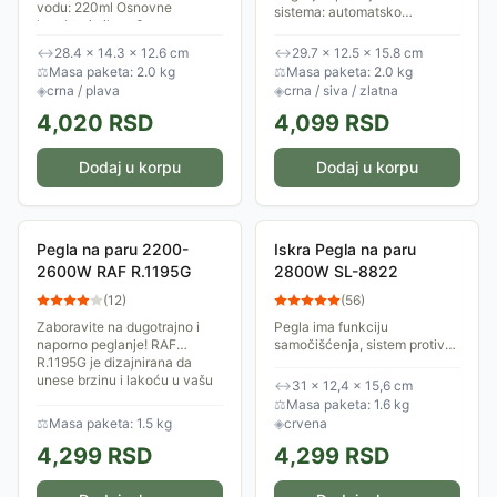
vodu: 220ml Osnovne
sistema: automatsko
karakteristike - Snaga:
isključivanje u slučaju
2.200W Čišćenje: Self-clean
ostavljanja uređaja bez
↔
28.4 × 14.3 × 12.6 cm
↔
29.7 × 12.5 × 15.8 cm
(samočišćenje)...
nadzora, sistem protiv
⚖
Masa paketa: 2.0 kg
⚖
Masa paketa: 2.0 kg
kapanja kada temperatura
◈
crna / plava
◈
crna / siva / zlatna
grejne...
4,020
RSD
4,099
RSD
Dodaj u korpu
Dodaj u korpu
Pegla na paru 2200-
Iskra Pegla na paru
2600W RAF R.1195G
2800W SL-8822
(
12
)
(
56
)
Zaboravite na dugotrajno i
Pegla ima funkciju
naporno peglanje! RAF
samočišćenja, sistem protiv
R.1195G je dizajnirana da
kapanja i stalni filter protiv
unese brzinu i lakoću u vašu
kamenca, što garantuje dugu i
↔
31 × 12,4 × 15,6 cm
svakodnevicu. Sa
praktičnu upotrebu.
⚖
Masa paketa: 1.6 kg
impresivnom snagom i...
⚖
Masa paketa: 1.5 kg
◈
crvena
4,299
RSD
4,299
RSD