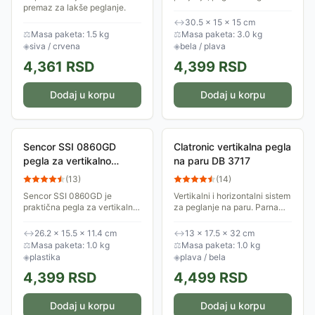
premaz za lakše peglanje.
rekordnom roku. Dok vi
Pegla poseduje sistem protiv
nameštate sledeći komad
↔
30.5 × 15 × 15 cm
kapanja i stvaranja kamenca.
odeće na dasku, ona je već
⚖
Masa paketa: 1.5 kg
⚖
Masa paketa: 3.0 kg
Ima...
spremna za rad....
◈
siva / crvena
◈
bela / plava
4,361
RSD
4,399
RSD
Dodaj u korpu
Dodaj u korpu
Sencor SSI 0860GD
Clatronic vertikalna pegla
pegla za vertikalno
na paru DB 3717
peglanje
(
13
)
(
14
)
Sencor SSI 0860GD je
Vertikalni i horizontalni sistem
praktična pegla za vertikalno
za peglanje na paru. Parna
peglanje. Brzo i efikasno
četka za peglanje sa parom,
uklanja bore i osvežava
glatko peglanje i uklanjanje
↔
26.2 × 15.5 × 11.4 cm
↔
13 × 17.5 × 32 cm
odeću. Savršena za
čestica i dlačica.
⚖
Masa paketa: 1.0 kg
⚖
Masa paketa: 1.0 kg
putovanja i brze intervencije.
◈
plastika
◈
plava / bela
4,399
RSD
4,499
RSD
Dodaj u korpu
Dodaj u korpu