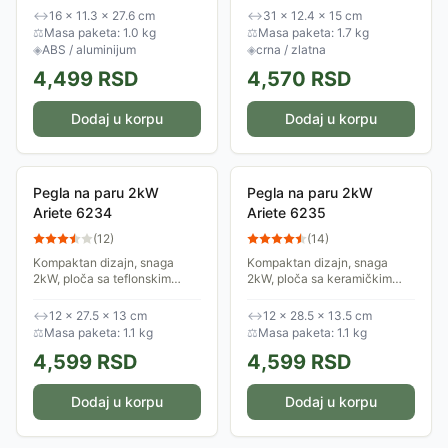
snažne performanse za brzo i
isključivanje, protiv kapanja,
↔
16 × 11.3 × 27.6 cm
↔
31 × 12.4 × 15 cm
efikasno peglanje. Odvojivi
protiva kamenca i
⚖
Masa paketa: 1.0 kg
⚖
Masa paketa: 1.7 kg
rezervoar za vodu...
samočišćenje.
◈
ABS / aluminijum
◈
crna / zlatna
4,499
RSD
4,570
RSD
Dodaj u korpu
Dodaj u korpu
Pegla na paru 2kW
Pegla na paru 2kW
Ariete 6234
Ariete 6235
(
12
)
(
14
)
Kompaktan dizajn, snaga
Kompaktan dizajn, snaga
2kW, ploča sa teflonskim
2kW, ploča sa keramičkim
premazom za lakše peglanje,
premazom za lakše peglanje,
sistem samočišćenja, snažna
sistem protiv kapanja, snažna
↔
12 × 27.5 × 13 cm
↔
12 × 28.5 × 13.5 cm
para...
para...
⚖
Masa paketa: 1.1 kg
⚖
Masa paketa: 1.1 kg
4,599
RSD
4,599
RSD
Dodaj u korpu
Dodaj u korpu