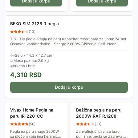
Dodaj u korpu
Dodaj u korpu
BEKO SIM 3126 R pegla
(
10
)
Tip - Tip pegle: Pegla na paru Kapacitet rezervoara za vodu: 240ml
Osnovne karakteristike - Snaga: 2.600W Čišćenje: Self-clean
(samočišćenje)...
↔
28.6 × 14.3 × 12.7 cm
⚖
Masa paketa: 2.0 kg
◈
crvena / bela
4,310
RSD
Dodaj u korpu
Vivax Home Pegla na
Bežična pegla na paru
paru IR-2201CC
2600W RAF R.1208
(
56
)
(
10
)
Pegla na paru snage 2200W
Zahvaljujući bazi za brzo
sa pločom koja ima keramički
punjenje, pegla se zagreva u