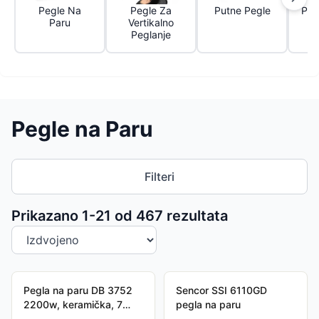
Pegle Na
Pegle Za
Putne Pegle
Par
Paru
Vertikalno
Peglanje
Pegle na Paru
Filteri
Sortiranje proizvoda
Prikazano 1-
21
od
467
rezultata
Pegla na paru DB 3752
Sencor SSI 6110GD
2200w, keramička, 7
pegla na paru
funkcija