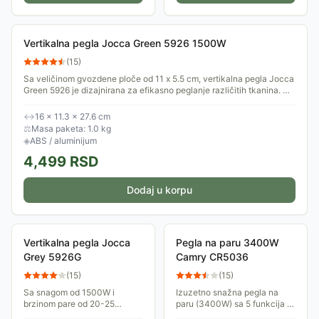
Vertikalna pegla Jocca Green 5926 1500W
(
15
)
Sa veličinom gvozdene ploče od 11 x 5.5 cm, vertikalna pegla Jocca
Green 5926 je dizajnirana za efikasno peglanje različitih tkanina. Uz
peglu dolazi...
↔
16 × 11.3 × 27.6 cm
⚖
Masa paketa: 1.0 kg
◈
ABS / aluminijum
4,499
RSD
Dodaj u korpu
Vertikalna pegla Jocca
Pegla na paru 3400W
Grey 5926G
Camry CR5036
(
15
)
(
15
)
Sa snagom od 1500W i
Izuzetno snažna pegla na
brzinom pare od 20-25
paru (3400W) sa 5 funkcija i
gr/min, ova pegla obezbeđuje
4 sistema: auomatsko