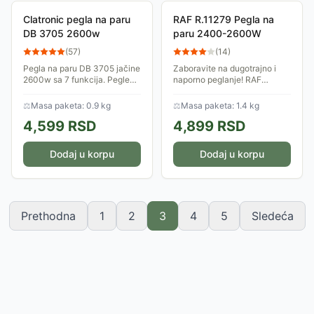
Clatronic pegla na paru
RAF R.11279 Pegla na
DB 3705 2600w
paru 2400-2600W
(
57
)
(
14
)
Pegla na paru DB 3705 jačine
Zaboravite na dugotrajno i
2600w sa 7 funkcija. Pegle
naporno peglanje! RAF
ima i filter za kamenac, kao i
R.11279 je dizajnirana da
4-nivoa kontrole pare
unese brzinu i lakoću u vašu
⚖
Masa paketa: 0.9 kg
⚖
Masa paketa: 1.4 kg
svakodnevicu. Sa
4,599
RSD
4,899
RSD
impresivnom snagom i...
Dodaj u korpu
Dodaj u korpu
Prethodna
1
2
3
4
5
Sledeća