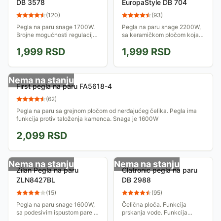
DB 3578
EuropaStyle DB 704
(
120
)
(
93
)
Pegla na paru snage 1700W.
Pegla na paru snage 2200W,
Brojne mogućnosti regulacije
sa keramičkom pločom koja
pare omogućavaju lakše
je otporna na grebanje. Ima i
1,999
RSD
1,999
RSD
peglanje prilagođeno tkanini.
vertikalni mlaz pare za
okačenu odeću. Funkcija
samočišćenja...
Nema na stanju
First pegla na paru FA5618-4
(
62
)
Pegla na paru sa grejnom pločom od nerđajućeg čelika. Pegla ima
funkcija protiv taloženja kamenca. Snaga je 1600W
2,099
RSD
Nema na stanju
Nema na stanju
Zilan Pegla na paru
Clatronic pegla na paru
ZLN8427BL
DB 2988
(
15
)
(
95
)
Pegla na paru snage 1600W,
Čelična ploča. Funkcija
sa podesivim ispustom pare i
prskanja vode. Funkcija
mogućnošću vertikalnog
ispuštanja pare se može