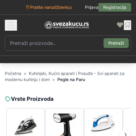
Pratite narudžbenicu
Prijava
Registracija
❤️
🛒
Pretraži
Početna
>
Kuhinjski, Kućni aparati i Posuđe - Svi aparati za
modernu kuhinju i dom
>
Pegle na Paru
Vrste Proizvoda