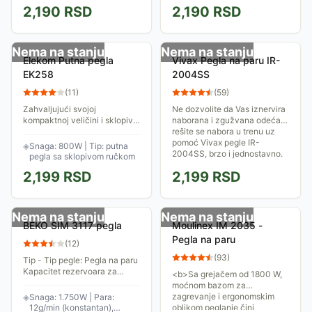
2,190
RSD
2,190
RSD
peglanja. Temperatura je
isključiti. Kontrola
podesiva tako da se mogu
temperature. Kontrola
peglati različiti...
ispuštanja pare u 3 nivoa....
Nema na stanju
Nema na stanju
Elekom Putna pegla
Vivax Pegla na paru IR-
EK258
2004SS
(
11
)
(
59
)
Zahvaljujući svojoj
Ne dozvolite da Vas iznervira
kompaktnoj veličini i sklopivoj
naborana i zgužvana odeća,
ručki, lako se pakuje i prenosi.
rešite se nabora u trenu uz
Nelepljiva ploča omogućava
pomoć Vivax pegle IR-
◈
Snaga: 800W | Tip: putna
jednostavno klizanje po
2004SS, brzo i jednostavno.
pegla sa sklopivom ručkom
tkanini, a...
2,199
RSD
2,199
RSD
Nema na stanju
Nema na stanju
BEKO SIM 3117 pegla
Moulinex IM 2035 -
Pegla na paru
(
12
)
(
93
)
Tip - Tip pegle: Pegla na paru
Kapacitet rezervoara za
<b>Sa grejačem od 1800 W,
vodu: 220ml Osnovne
moćnom bazom za
karakteristike - Snaga:
zagrevanje i ergonomskim
◈
Snaga: 1.750W | Para:
1.750W Čišćenje: Self-clean
12g/min (konstantan),
oblikom peglanje čini