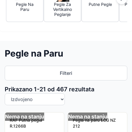
Pegle Na
Pegle Za
Putne Pegle
Par
Paru
Vertikalno
Peglanje
Pegle na Paru
Filteri
Sortiranje proizvoda
Prikazano 1-
21
od
467
rezultata
Nema na stanju
Nema na stanju
RAF Putna pegla
Pegla na paru ECG NZ
R.1266B
212