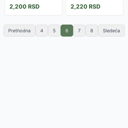
(samočišćenje)...
48g/min (udar) | Kapacitet:
jednostavnim i efikasnim.</b>
2,200
RSD
2,220
RSD
220ml
Prethodna
4
5
6
7
8
Sledeća