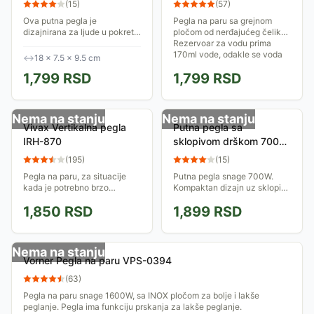
(
15
)
(
57
)
Ova putna pegla je
Pegla na paru sa grejnom
dizajnirana za ljude u pokretu,
pločom od nerđajućeg čelika.
kombinujući <strong>malu
Rezervoar za vodu prima
težinu i izuzetnu
170ml vode, odakle se voda
↔
18 × 7.5 × 9.5 cm
snagu</strong> kako biste
može koristiti za prskanje
1,799
RSD
1,799
RSD
uvek izgledali besprekorno,...
ispred pegle i u...
Nema na stanju
Nema na stanju
Vivax Vertikalna pegla
Putna pegla sa
IRH-870
sklopivom drškom 700W
Adler AD5015
(
195
)
(
15
)
Pegla na paru, za situacije
Putna pegla snage 700W.
kada je potrebno brzo
Kompaktan dizajn uz sklopivu
ispraviti nabore, za peglanje
dršku i opciju podešavanja
1,850
RSD
1,899
RSD
na vešalici, peglanje već
temperature čine ovu peglu
okačenih zavesa... Za sve
idealnom za nošenje na
vrste tkanina,...
putovanja.
Nema na stanju
Vorner Pegla na paru VPS-0394
(
63
)
Pegla na paru snage 1600W, sa INOX pločom za bolje i lakše
peglanje. Pegla ima funkciju prskanja za lakše peglanje.