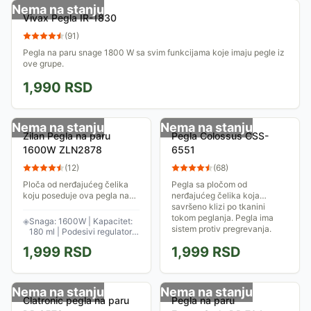
Nema na stanju
Vivax Pegla IR-1830
(
91
)
Pegla na paru snage 1800 W sa svim funkcijama koje imaju pegle iz
ove grupe.
1,990
RSD
Nema na stanju
Nema na stanju
Zilan Pegla na paru
Pegla Colossus CSS-
1600W ZLN2878
6551
(
12
)
(
68
)
Ploča od nerđajućeg čelika
Pegla sa pločom od
koju poseduje ova pegla na
nerđajućeg čelika koja
paru snage 1600W pomaže
savršeno klizi po tkanini
da se toplota ravnomerno
tokom peglanja. Pegla ima
◈
Snaga: 1600W | Kapacitet:
distribuira preko čitave
sistem protiv pregrevanja.
180 ml | Podesivi regulator
površine. Peglanje uz...
Snaga ove pegle je 1200W.
temperature
1,999
RSD
1,999
RSD
Nema na stanju
Nema na stanju
Clatronic pegla na paru
Pegla na paru