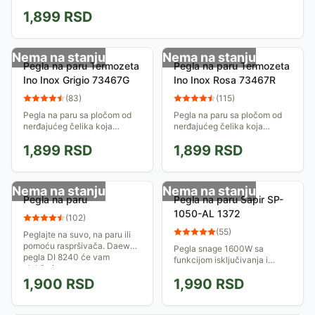
1,899
RSD
Nema na stanju
Nema na stanju
Pegla na paru Termozeta
Pegla na paru Termozeta
Ino Inox Grigio 73467G
Ino Inox Rosa 73467R
(
83
)
(
115
)
Pegla na paru sa pločom od
Pegla na paru sa pločom od
nerđajućeg čelika koja
nerđajućeg čelika koja
ravnomerno raspoređuje
ravnomerno raspoređuje
1,899
RSD
1,899
RSD
toplotu. Ima funkciju
toplotu. Ima funkciju
ispuštanja velike količine
ispuštanja velike količine
pare - super para, i...
pare - super para, i...
Nema na stanju
Nema na stanju
Pegla na paru
Pegla na paru Sapir SP-
1050-AL 1372
(
102
)
(
55
)
Peglajte na suvo, na paru ili
pomoću raspršivača. Daewoo
Pegla snage 1600W sa
pegla DI 8240 će vam
funkcijom isključivanja i
olakšati posao.
uključivanja pare. Solidan
1,900
RSD
1,990
RSD
kvalitet u kombinaciji sa
pristupčnom cenom čine ovu
peglu dobrim izborom.