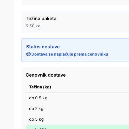
Težina paketa
6.50
kg
Status dostave
📦 Dostava se naplaćuje prema cenovniku
Cenovnik dostave
Težina (kg)
do
0.5
kg
do
2
kg
do
5
kg