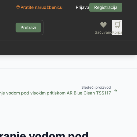
Pratite narudžbenicu
Prijava
Registracija
❤️
🛒
Pretraži
Sačuvano
Korpa
g
Sledeći proizvod
→
nje vodom pod visokim pritiskom AR Blue Clean TSS117
pranje vodom pod