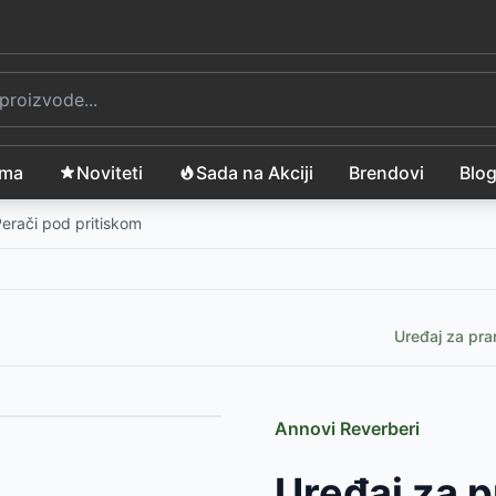
ama
Noviteti
Sada na Akciji
Brendovi
Blo
erači pod pritiskom
Uređaj za pra
Annovi Reverberi
ager VHW 70 Prime
-
5999
RSD
Uređaj za 
 indukcionim motorom NXWP-150
-
47990
RSD