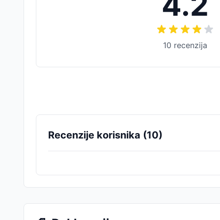
4.2
10
recenzija
Recenzije korisnika (
10
)