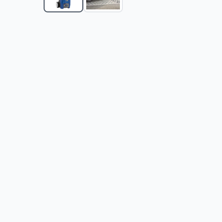
NEXSAS Aparat za pranje vodom pod pritiskom Sa
NEXSAS Aparat za pranje vodom pod pritiskom Sa
NEXSAS Aparat za pranje vodom pod pritiskom NX
KARCHER K 4 Power Control Flex Car Home Perač p
KARCHER K 3 Horizontal Plus Perač pod pritiskom
-
KARCHER K 4 CLASSIC Perač pod pritiskom
-
2583
KARCHER K 3 Horizontal Plus Perač pod pritiskom
-
KARCHER K 2 Classic Perač visokog pritiska
-
13100
Fieldmann Akumulatorski perač pod pritiskom (bez b
Perač sa samousisnom pumpom Fieldmann FDW 20