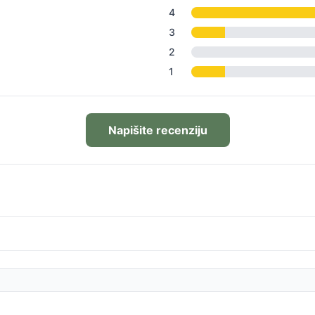
4
3
2
1
Napišite recenziju