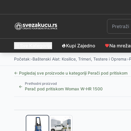
Sve Kategorije
Kupi Zajedno
Na mrež
Početak
>
Baštenski Alat: Kosilice, Trimeri, Testere i Oprema
>
P
← Pogledaj sve proizvode u kategoriji
Perači pod pritiskom
Prethodni proizvod
←
Perač pod pritiskom Womax W-HR 1500
Slični proizvodi
Aparat za pranje vodom pod visokim pritiskom Vill
NEXSAS Aparat za pranje vodom pod pritiskom Sa