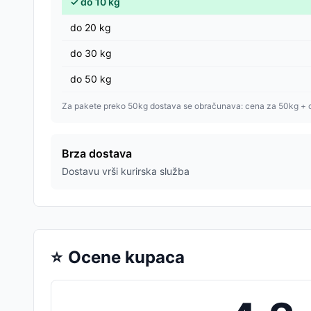
✓
do
10
kg
do
20
kg
do
30
kg
do
50
kg
Za pakete preko 50kg dostava se obračunava: cena za 50kg + 
Brza dostava
Dostavu vrši kurirska služba
⭐
Ocene kupaca