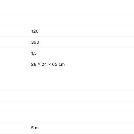
120
390
1,5
28 x 24 x 65 cm
5 m