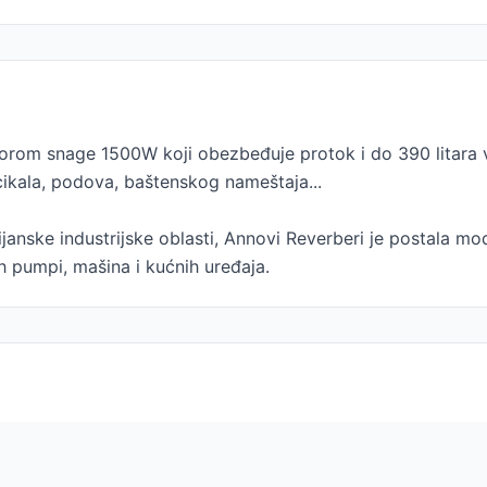
orom snage 1500W koji obezbeđuje protok i do 390 litara vo
cikala, podova, baštenskog nameštaja...
janske industrijske oblasti, Annovi Reverberi je postala m
h pumpi, mašina i kućnih uređaja.