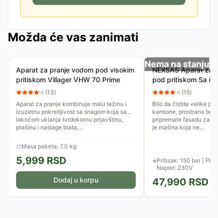
Možda će vas zanimati
Nema na stanju
Aparat za pranje vodom pod visokim
NEXSAS Aparat za 
pritiskom Villager VHW 70 Prime
pod pritiskom Sa in
motorom NXWP-150
(
13
)
(
15
)
Aparat za pranje kombinuje malu težinu i
Bilo da čistite velike po
izuzetnu pokretljivost sa snagom koja sa
kamione, prostrana beton
lakoćom uklanja tvrdokornu prljavštinu,
pripremate fasadu za f
prašinu i naslage blata,...
je mašina koja ne...
⚖
Masa paketa: 7.0 kg
5,999
RSD
◈
Pritisak: 150 bar | Prot
Napon: 230V
Dodaj u korpu
47,990
RSD