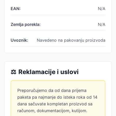
EAN:
N/A
Zemlja porekla:
N/A
Uvoznik:
Navedeno na pakovanju proizvoda
⚖️
Reklamacije i uslovi
Preporučujemo da od dana prijema
paketa pa najmanje do isteka roka od 14
dana sačuvate kompletan proizvod sa
računom, dokumentacijom, kutijom.