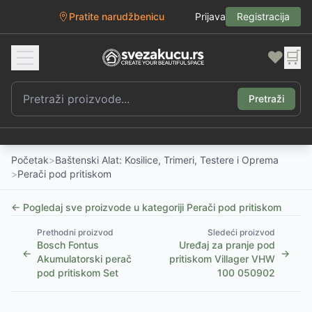
Pratite narudžbenicu
Prijava
Registracija
❤️
🛒
Pretraži
Početak
>
Baštenski Alat: Kosilice, Trimeri, Testere i Oprema
>
Perači pod pritiskom
← Pogledaj sve proizvode u kategoriji
Perači pod pritiskom
Prethodni proizvod
Sledeći proizvod
Bosch Fontus
Uređaj za pranje pod
←
→
Akumulatorski perač
pritiskom Villager VHW
pod pritiskom Set
100 050902