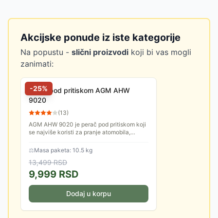
Akcijske ponude iz iste kategorije
Na popustu -
slični proizvodi
koji bi vas mogli
zanimati:
-
25
%
Perač pod pritiskom AGM AHW
9020
(
13
)
AGM AHW 9020 je perač pod pritiskom koji
se najviše koristi za pranje atomobila,
trotoara, pločnika i drugih zaprljanih
površina.
⚖
Masa paketa: 10.5 kg
13,499
RSD
9,999
RSD
Dodaj u korpu