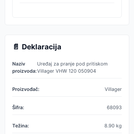
📄
Deklaracija
Naziv
Uređaj za pranje pod pritiskom
proizvoda:
Villager VHW 120 050904
Proizvođač:
Villager
Šifra:
68093
Težina:
8.90
kg