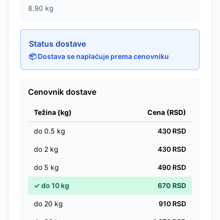
8.90
kg
Status dostave
📦 Dostava se naplaćuje prema cenovniku
Cenovnik dostave
Težina (kg)
Cena (RSD)
do
0.5
kg
430
RSD
do
2
kg
430
RSD
do
5
kg
490
RSD
✓
do
10
kg
670
RSD
do
20
kg
910
RSD