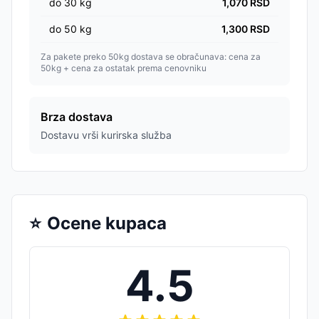
do
30
kg
1,070
RSD
do
50
kg
1,300
RSD
Za pakete preko 50kg dostava se obračunava: cena za
50kg + cena za ostatak prema cenovniku
Brza dostava
Dostavu vrši kurirska služba
⭐
Ocene kupaca
4.5