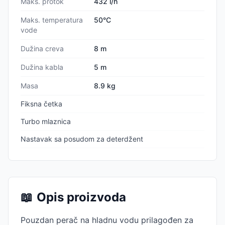
Maks. protok
432 l/h
Maks. temperatura
50°C
vode
Dužina creva
8 m
Dužina kabla
5 m
Masa
8.9 kg
Fiksna četka
Turbo mlaznica
Nastavak sa posudom za deterdžent
📖
Opis proizvoda
Pouzdan perač na hladnu vodu prilagođen za