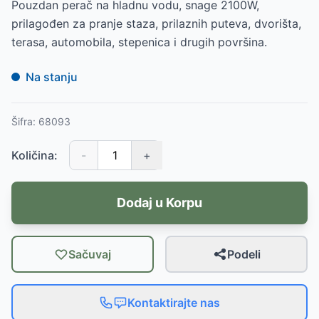
Pouzdan perač na hladnu vodu, snage 2100W,
prilagođen za pranje staza, prilaznih puteva, dvorišta,
terasa, automobila, stepenica i drugih površina.
Na stanju
Šifra:
68093
Količina:
-
+
Dodaj u Korpu
Sačuvaj
Podeli
Kontaktirajte nas