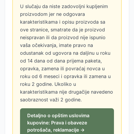
U slučaju da niste zadovoljni kupljenim
proizvodom jer ne odgovara
karakteristikama i opisu proizvoda sa
ove stranice, smatrate da je proizvod
neispravan ili da proizvod nije ispunio
vaša očekivanja, imate pravo na
odustanak od ugovora na daljinu u roku
od 14 dana od dana prijema paketa,
opravka, zamena ili povraćaj novca u
roku od 6 meseci i opravka ili zamena u
roku 2 godine. Ukoliko u
karakteristikama nije drugačije navedeno
saobraznost važi 2 godine.
Detaljno o opštim uslovima
kupovine: Prava i obaveze
potrošača, reklamacije →