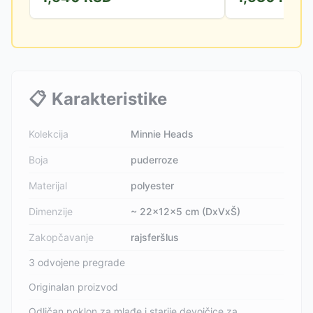
📋
Karakteristike
Kolekcija
Minnie Heads
Boja
puderroze
Materijal
polyester
Dimenzije
~ 22x12x5 cm (DxVxŠ)
Zakopčavanje
rajsferšlus
3 odvojene pregrade
Originalan proizvod
Odličan poklon za mlađe i starije devojčice za