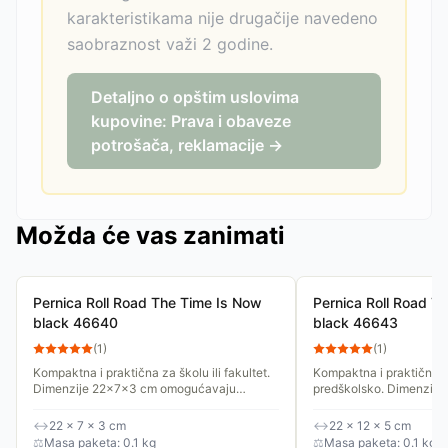
karakteristikama nije drugačije navedeno
saobraznost važi 2 godine.
Detaljno o opštim uslovima
kupovine: Prava i obaveze
potrošača, reklamacije →
Možda će vas zanimati
Pernica Roll Road The Time Is Now
Pernica Roll Road T
black 46640
black 46643
(
1
)
(
1
)
Kompaktna i praktična za školu ili fakultet.
Kompaktna i praktična za
Dimenzije 22x7x3 cm omogućavaju
predškolsko. Dimenzij
dovoljno prostora za pribor, uz kompaktan
omogućavaju dovoljno pr
format koji lako staje u ranac...
uz kompaktan format koji
↔
22 × 7 × 3 cm
↔
22 × 12 × 5 cm
⚖
Masa paketa: 0.1 kg
⚖
Masa paketa: 0.1 kg