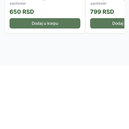
◈
poliestar
◈
poliester
650
RSD
799
RSD
Dodaj u korpu
Dodaj u 