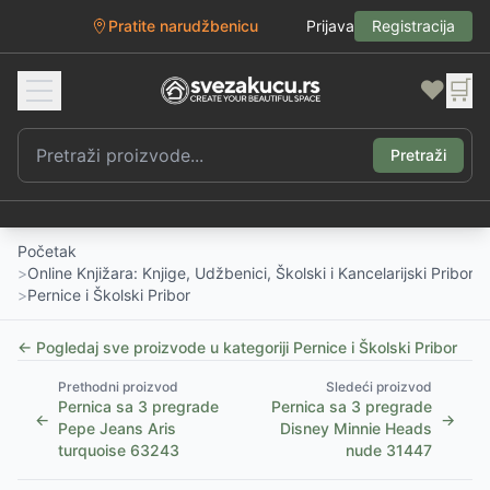
Pratite narudžbenicu
Prijava
Registracija
❤️
🛒
Pretraži
Početak
>
Online Knjižara: Knjige, Udžbenici, Školski i Kancelarijski Pribor
>
Pernice i Školski Pribor
← Pogledaj sve proizvode u kategoriji
Pernice i Školski Pribor
Prethodni proizvod
Sledeći proizvod
Pernica sa 3 pregrade
Pernica sa 3 pregrade
←
→
Pepe Jeans Aris
Disney Minnie Heads
turquoise 63243
nude 31447