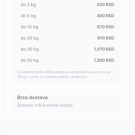
do
2
kg
430
RSD
do
5
kg
490
RSD
do
10
kg
670
RSD
do
20
kg
910
RSD
do
30
kg
1,070
RSD
do
50
kg
1,300
RSD
Za pakete preko 50kg dostava se obračunava: cena za
50kg + cena za ostatak prema cenovniku
Brza dostava
Dostavu vrši kurirska služba