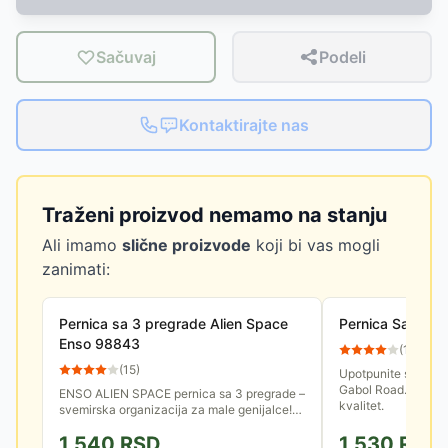
Sačuvaj
Podeli
Kontaktirajte nas
Traženi proizvod nemamo na stanju
Ali imamo
slične proizvode
koji bi vas mogli
zanimati:
Pernica sa 3 pregrade Alien Space
Pernica Sa Dva 
Enso 98843
(
14
)
(
15
)
Upotpunite svoj ško
Gabol Road. Jedins
ENSO ALIEN SPACE pernica sa 3 pregrade –
kvalitet.
svemirska organizacija za male genijalce!
Sa motivom zelenog vanzemaljčića, raketa
1,540
RSD
1,530
RSD
i planeta, ova pernica...