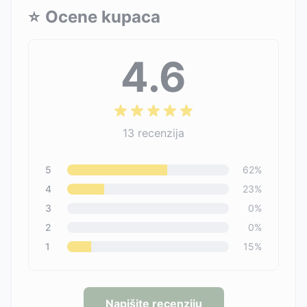
⭐
Ocene kupaca
4.6
13
recenzija
5
62
%
4
23
%
3
0
%
2
0
%
1
15
%
Napišite recenziju