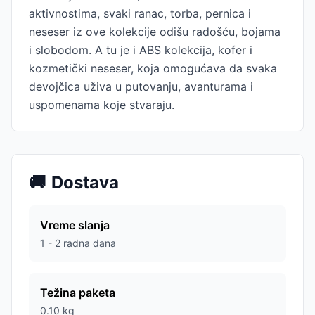
aktivnostima, svaki ranac, torba, pernica i
neseser iz ove kolekcije odišu radošću, bojama
i slobodom. A tu je i ABS kolekcija, kofer i
kozmetički neseser, koja omogućava da svaka
devojčica uživa u putovanju, avanturama i
uspomenama koje stvaraju.
🚚
Dostava
Vreme slanja
1 - 2 radna dana
Težina paketa
0.10
kg