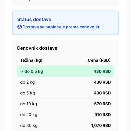
Status dostave
📦 Dostava se naplaćuje prema cenovniku
Cenovnik dostave
Težina (kg)
Cena (RSD)
✓
do
0.5
kg
430
RSD
do
2
kg
430
RSD
do
5
kg
490
RSD
do
10
kg
670
RSD
do
20
kg
910
RSD
do
30
kg
1,070
RSD