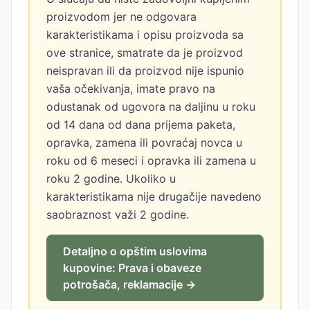
proizvodom jer ne odgovara
karakteristikama i opisu proizvoda sa
ove stranice, smatrate da je proizvod
neispravan ili da proizvod nije ispunio
vaša očekivanja, imate pravo na
odustanak od ugovora na daljinu u roku
od 14 dana od dana prijema paketa,
opravka, zamena ili povraćaj novca u
roku od 6 meseci i opravka ili zamena u
roku 2 godine. Ukoliko u
karakteristikama nije drugačije navedeno
saobraznost važi 2 godine.
Detaljno o opštim uslovima
kupovine: Prava i obaveze
potrošača, reklamacije →