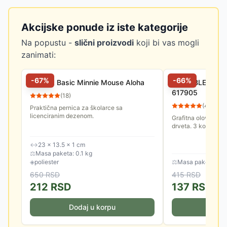
Akcijske ponude iz iste kategorije
Na popustu -
slični proizvodi
koji bi vas mogli
zanimati:
-
67
%
-
66
%
Pernica Basic Minnie Mouse Aloha
POP ABLE Grafit
617905
(
18
)
(
42
)
Praktična pernica za školarce sa
licenciranim dezenom.
Grafitna olovka tvr
drveta. 3 komada u
↔
23 × 13.5 × 1 cm
⚖
Masa paketa: 0.1 kg
◈
poliester
⚖
Masa paketa: 0.2
650
RSD
415
RSD
212
RSD
137
RSD
Dodaj u korpu
Doda