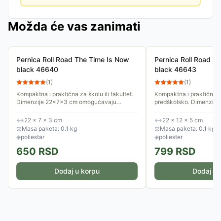
Možda će vas zanimati
Pernica Roll Road The Time Is Now
Pernica Roll Road T
black 46640
black 46643
(
1
)
(
1
)
Kompaktna i praktična za školu ili fakultet.
Kompaktna i praktična za
Dimenzije 22x7x3 cm omogućavaju
predškolsko. Dimenzij
dovoljno prostora za pribor, uz kompaktan
omogućavaju dovoljno pr
format koji lako staje u ranac...
uz kompaktan format koji
↔
22 × 7 × 3 cm
↔
22 × 12 × 5 cm
⚖
Masa paketa: 0.1 kg
⚖
Masa paketa: 0.1 kg
◈
poliestar
◈
poliester
650
RSD
799
RSD
Dodaj u korpu
Dodaj u 