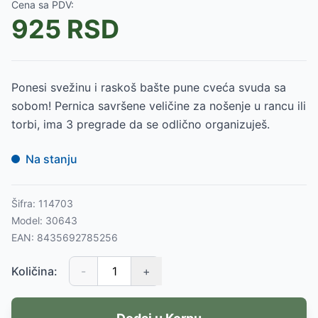
Cena sa PDV:
925
RSD
Ponesi svežinu i raskoš bašte pune cveća svuda sa
sobom! Pernica savršene veličine za nošenje u rancu ili
torbi, ima 3 pregrade da se odlično organizuješ.
Na stanju
Šifra:
114703
Model:
30643
EAN:
8435692785256
Količina:
-
+