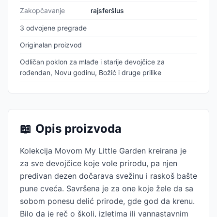
Zakopčavanje
rajsferšlus
3 odvojene pregrade
Originalan proizvod
Odličan poklon za mlađe i starije devojčice za
rođendan, Novu godinu, Božić i druge prilike
📖
Opis proizvoda
Kolekcija Movom My Little Garden kreirana je
za sve devojčice koje vole prirodu, pa njen
predivan dezen dočarava svežinu i raskoš bašte
pune cveća. Savršena je za one koje žele da sa
sobom ponesu delić prirode, gde god da krenu.
Bilo da je reč o školi, izletima ili vannastavnim