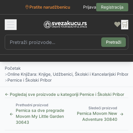
Pratite narudžbenicu
Prijava
Registracija
❤️
🛒
Pretraži
Početak
>
Online Knjižara: Knjige, Udžbenici, Školski i Kancelarijski Pribor
>
Pernice i Školski Pribor
← Pogledaj sve proizvode u kategoriji
Pernice i Školski Pribor
Prethodni proizvod
Sledeći proizvod
Pernica sa dve pregrade
Pernica Movom New
←
→
Movom My Little Garden
Adventure 30840
30643