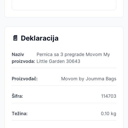
📄
Deklaracija
Naziv
Pernica sa 3 pregrade Movom My
proizvoda:
Little Garden 30643
Proizvođač:
Movom by Joumma Bags
Šifra:
114703
Težina:
0.10
kg