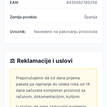
EAN:
8435692785256
Zemlja porekla:
Španija
Uvoznik:
Navedeno na pakovanju proizvoda
⚖️
Reklamacije i uslovi
Preporučujemo da od dana prijema
paketa pa najmanje do isteka roka od 14
dana sačuvate kompletan proizvod sa
računom, dokumentacijom, kutijom.
U slučaju da niste zadovoljni kupljenim