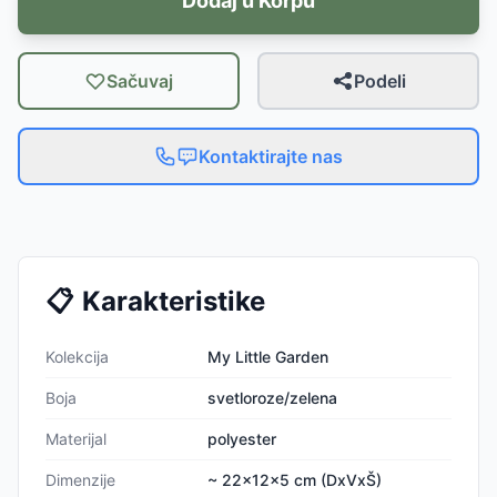
Dodaj u Korpu
Sačuvaj
Podeli
Kontaktirajte nas
📋
Karakteristike
Kolekcija
My Little Garden
Boja
svetloroze/zelena
Materijal
polyester
Dimenzije
~ 22x12x5 cm (DxVxŠ)