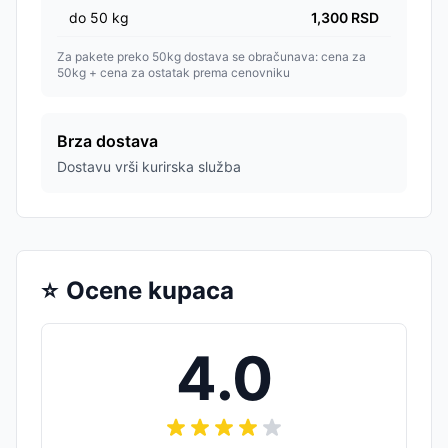
do
50
kg
1,300
RSD
Za pakete preko 50kg dostava se obračunava: cena za
50kg + cena za ostatak prema cenovniku
Brza dostava
Dostavu vrši kurirska služba
⭐
Ocene kupaca
4.0