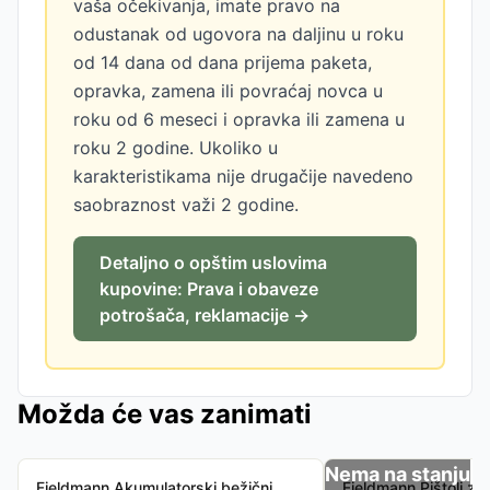
vaša očekivanja, imate pravo na
odustanak od ugovora na daljinu u roku
od 14 dana od dana prijema paketa,
opravka, zamena ili povraćaj novca u
roku od 6 meseci i opravka ili zamena u
roku 2 godine. Ukoliko u
karakteristikama nije drugačije navedeno
saobraznost važi 2 godine.
Detaljno o opštim uslovima
kupovine: Prava i obaveze
potrošača, reklamacije →
Možda će vas zanimati
Nema na stanju
Fieldmann Akumulatorski bežični
Fieldmann Pištolj za 