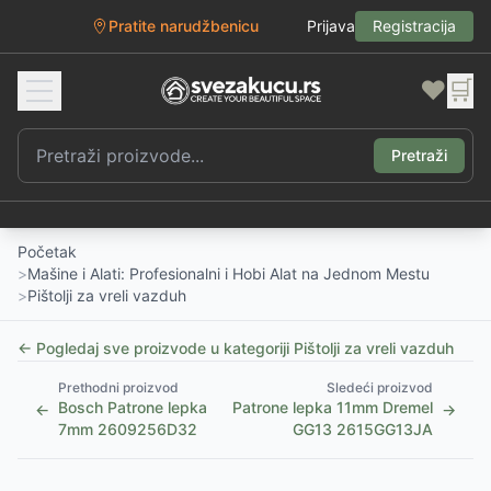
Pratite narudžbenicu
Prijava
Registracija
❤️
🛒
Pretraži
Početak
>
Mašine i Alati: Profesionalni i Hobi Alat na Jednom Mestu
>
Pištolji za vreli vazduh
← Pogledaj sve proizvode u kategoriji
Pištolji za vreli vazduh
Prethodni proizvod
Sledeći proizvod
Bosch Patrone lepka
Patrone lepka 11mm Dremel
←
→
7mm 2609256D32
GG13 2615GG13JA