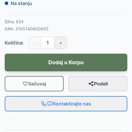
Na stanju
Šifra:
624
EAN:
3165140800655
Količina:
-
+
Dodaj u Korpu
Sačuvaj
Podeli
Kontaktirajte nas