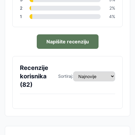
2
2
%
1
4
%
Napišite recenziju
Recenzije
korisnika
Sortiraj:
(
82
)