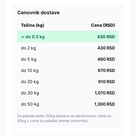
Cenovnik dostave
Težina (kg)
Cena (RSD)
✓
do
0.5
kg
430
RSD
do
2
kg
430
RSD
do
5
kg
490
RSD
do
10
kg
670
RSD
do
20
kg
910
RSD
do
30
kg
1,070
RSD
do
50
kg
1,300
RSD
Za pakete preko 50kg dostava se obračunava: cena za
50kg + cena za ostatak prema cenovniku