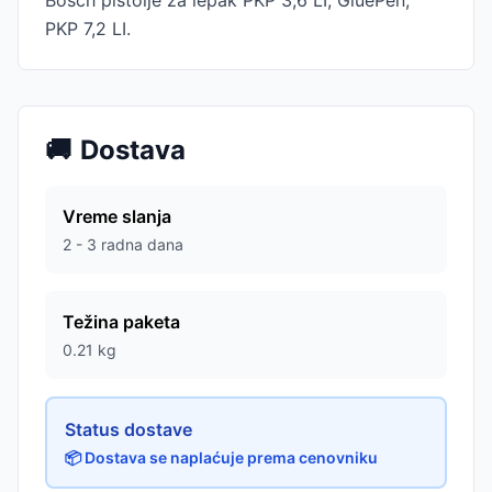
Bosch pištolje za lepak PKP 3,6 LI, GluePen,
PKP 7,2 LI.
🚚
Dostava
Vreme slanja
2 - 3 radna dana
Težina paketa
0.21
kg
Status dostave
📦 Dostava se naplaćuje prema cenovniku