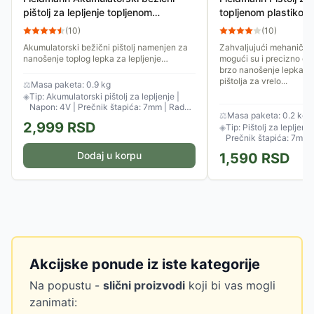
pištolj za lepljenje topljenom
topljenom plastiko
plastikom FDTP 2204-A
(
10
)
(
10
)
Akumulatorski bežični pištolj namenjen za
Zahvaljujući mehaničk
nanošenje toplog lepka za lepljenje
mogući su i precizno dozi
plastike, drveta, plute, tekstila, kartona i
brzo nanošenje lepka. P
keramike. Glatko i...
pištolja za vrelo...
⚖
Masa paketa: 0.9 kg
◈
Tip: Akumulatorski pištolj za lepljenje |
Napon: 4V | Prečnik štapića: 7mm | Radna
⚖
Masa paketa: 0.2 kg
temperatura: 170°C
2,999
RSD
◈
Tip: Pištolj za lepljenj
Prečnik štapića: 7mm
Dodaj u korpu
1,590
RSD
Akcijske ponude iz iste kategorije
Na popustu -
slični proizvodi
koji bi vas mogli
zanimati: