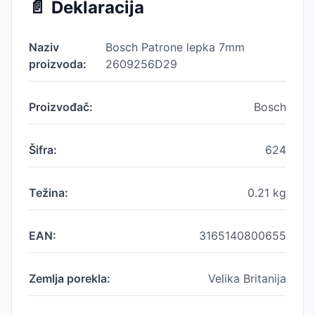
📄
Deklaracija
Naziv
Bosch Patrone lepka 7mm
proizvoda:
2609256D29
Proizvođač:
Bosch
Šifra:
624
Težina:
0.21
kg
EAN:
3165140800655
Zemlja porekla:
Velika Britanija