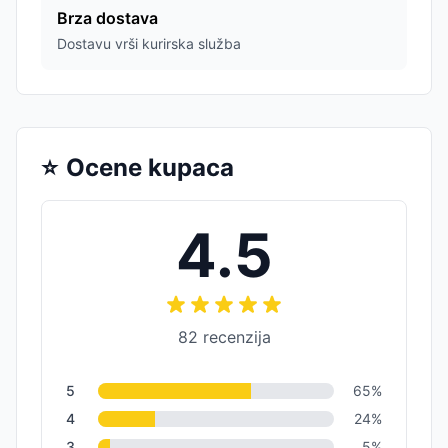
Brza dostava
Dostavu vrši kurirska služba
⭐
Ocene kupaca
4.5
82
recenzija
5
65
%
4
24
%
3
5
%