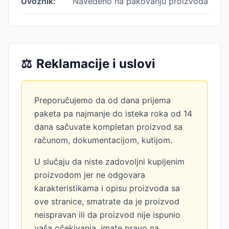
Uvoznik:
Navedeno na pakovanju proizvoda
⚖️
Reklamacije i uslovi
Preporučujemo da od dana prijema
paketa pa najmanje do isteka roka od 14
dana sačuvate kompletan proizvod sa
računom, dokumentacijom, kutijom.
U slučaju da niste zadovoljni kupljenim
proizvodom jer ne odgovara
karakteristikama i opisu proizvoda sa
ove stranice, smatrate da je proizvod
neispravan ili da proizvod nije ispunio
vaša očekivanja, imate pravo na