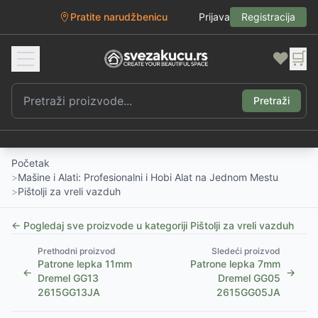
Pratite narudžbenicu
Prijava
Registracija
❤️
🛒
Pretraži
Početak
>
Mašine i Alati: Profesionalni i Hobi Alat na Jednom Mestu
>
Pištolji za vreli vazduh
← Pogledaj sve proizvode u kategoriji
Pištolji za vreli vazduh
Prethodni proizvod
Sledeći proizvod
Patrone lepka 11mm
Patrone lepka 7mm
←
→
Dremel GG13
Dremel GG05
2615GG13JA
2615GG05JA