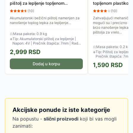
pištolj za lepljenje topljenom
topljenom plastiko
plastikom FDTP 2204-A
(
10
)
(
10
)
Akumulatorski bežični pištolj namenjen za
Zahvaljujući mehaničk
nanošenje toplog lepka za lepljenje
mogući su i precizno dozi
plastike, drveta, plute, tekstila, kartona i
brzo nanošenje lepka. P
keramike. Glatko i...
pištolja za vrelo...
⚖
Masa paketa: 0.9 kg
◈
Tip: Akumulatorski pištolj za lepljenje |
Napon: 4V | Prečnik štapića: 7mm | Radna
⚖
Masa paketa: 0.2 kg
temperatura: 170°C
2,999
RSD
◈
Tip: Pištolj za lepljenj
Prečnik štapića: 7mm
Dodaj u korpu
1,590
RSD
Akcijske ponude iz iste kategorije
Na popustu -
slični proizvodi
koji bi vas mogli
zanimati: