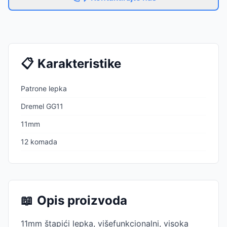
📋
Karakteristike
Patrone lepka
Dremel GG11
11mm
12 komada
📖
Opis proizvoda
11mm štapići lepka, višefunkcionalni, visoka