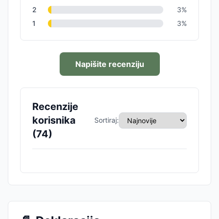
2
3
%
1
3
%
Napišite recenziju
Recenzije
korisnika
Sortiraj:
(
74
)