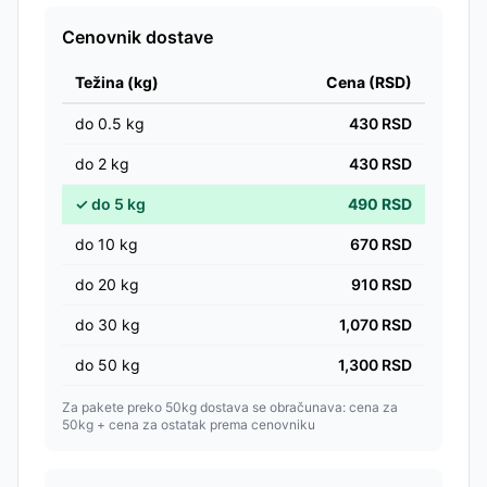
Cenovnik dostave
Težina (kg)
Cena (RSD)
do
0.5
kg
430
RSD
do
2
kg
430
RSD
✓
do
5
kg
490
RSD
do
10
kg
670
RSD
do
20
kg
910
RSD
do
30
kg
1,070
RSD
do
50
kg
1,300
RSD
Za pakete preko 50kg dostava se obračunava: cena za
50kg + cena za ostatak prema cenovniku