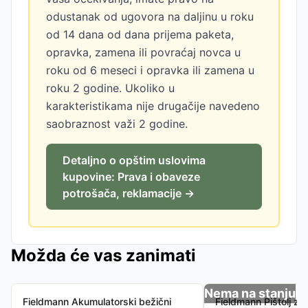
odustanak od ugovora na daljinu u roku
od 14 dana od dana prijema paketa,
opravka, zamena ili povraćaj novca u
roku od 6 meseci i opravka ili zamena u
roku 2 godine. Ukoliko u
karakteristikama nije drugačije navedeno
saobraznost važi 2 godine.
Detaljno o opštim uslovima
kupovine: Prava i obaveze
potrošača, reklamacije →
Možda će vas zanimati
Nema na stanju
Fieldmann Akumulatorski bežični
Fieldmann Pištolj za 