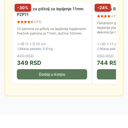
-
30
%
-
24
%
Patrone za pištolj za lepljenje 11mm
Lepak u Boji Fi
PZP11
(
10
)
(
111
)
Fieldmann patrone l
lepljenje plastikom.
10 patrona za pištolj za lepljenje topljenjem.
dekoracije na papiru
Prečnik patrona je 11mm, dužina 100mm.
tekstilu, drvetu,...
↔
Ø 1.1 × D 10 cm
↔
20 × 1.1 cm
⚖
Masa paketa: 0.6 kg
⚖
Masa paketa: 0.6
499
RSD
990
RSD
349
RSD
744
RSD
Dodaj u korpu
Doda