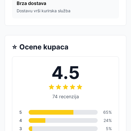
Brza dostava
Dostavu vrši kurirska služba
⭐
Ocene kupaca
4.5
74
recenzija
5
65
%
4
24
%
3
5
%