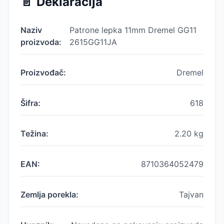
📄
Deklaracija
Naziv
Patrone lepka 11mm Dremel GG11
proizvoda:
2615GG11JA
Proizvođač:
Dremel
Šifra:
618
Težina:
2.20
kg
EAN:
8710364052479
Zemlja porekla:
Tajvan