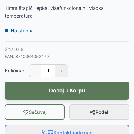
11mm štapići lepka, višefunkcionalni, visoka
temperatura
Na stanju
Šifra:
618
EAN:
8710364052479
Količina:
-
+
Dodaj u Korpu
Sačuvaj
Podeli
Kontaktirajte nas