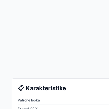
📋
Karakteristike
Patrone lepka
Dremel GG01