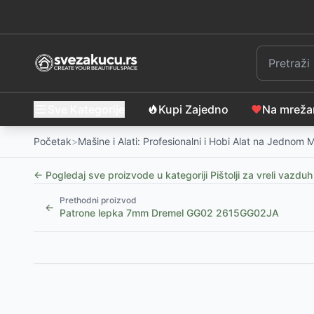
Sve Kategorije
Kupi Zajedno
Na mrež
Početak
>
Mašine i Alati: Profesionalni i Hobi Alat na Jednom 
← Pogledaj sve proizvode u kategoriji
Pištolji za vreli vazduh
Prethodni proizvod
←
Patrone lepka 7mm Dremel GG02 2615GG02JA
Slični proizvodi
Fieldmann Akumulatorski bežični pištolj za lepljenj
Fieldmann Pištolj za lepljenje topljenom plastikom 