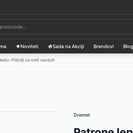
ama
Noviteti
Sada na Akciji
Brendovi
Blo
Mestu
>
Pištolji za vreli vazduh
Dremel
e topljenom plastikom FDTP 2204-A
-
2999
RSD
Patrone le
FDTP 2020-E
-
1590
RSD