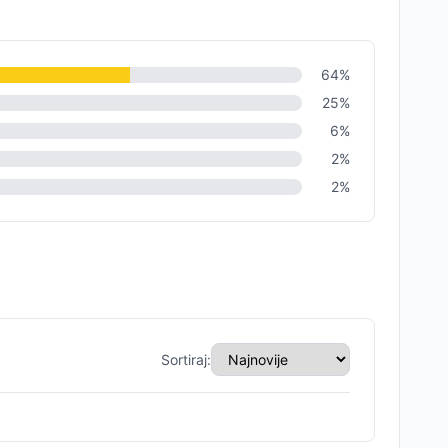
64
%
25
%
6
%
2
%
2
%
Sortiraj: