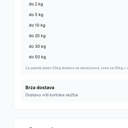
do
2
kg
do
5
kg
do
10
kg
do
20
kg
do
30
kg
do
50
kg
Za pakete preko 50kg dostava se obračunava: cena za 50kg + 
Brza dostava
Dostavu vrši kurirska služba