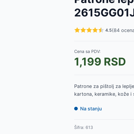
2490
RSD
2615GG01
 9520 Sa poklon baterijom
-
7299
RSD
9520 Bez baterije i punjača
-
7499
RSD
(
84
ocena
4.5
RSD
SD
0099
RSD
Cena sa PDV:
etom pribora
-
7799
RSD
1,199
RSD
2A6120
-
7599
RSD
20
-
6290
RSD
Patrone za pištolj za leplje
kartona, keramike, kože i
Na stanju
Šifra:
613