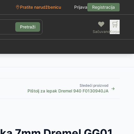
Pratite narudžbenicu
Prijava
Registracija
❤️
🛒
Pretraži
Sačuvano
Korpa
g
Sledeći proizvod
→
Pištolj za lepak Dremel 940 F0130940JA
pka 7mm Dremel GG01