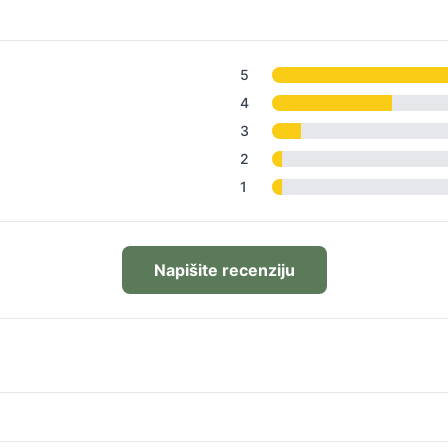
5
4
3
2
1
Napišite recenziju