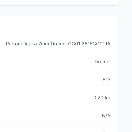
Patrone lepka 7mm Dremel GG01 2615GG01JA
Dremel
613
0.20
kg
N/A