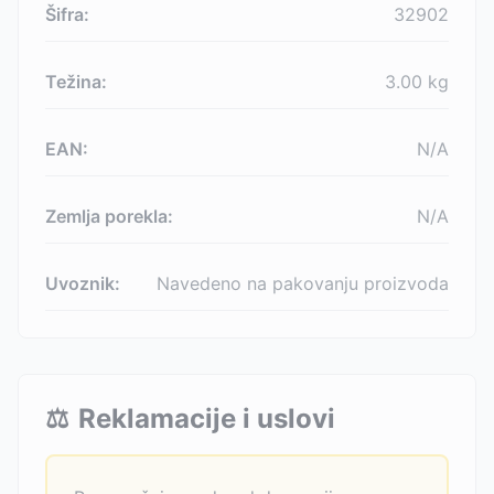
Šifra:
32902
Težina:
3.00
kg
EAN:
N/A
Zemlja porekla:
N/A
Uvoznik:
Navedeno na pakovanju proizvoda
⚖️
Reklamacije i uslovi