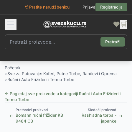
Pratite narudžbenicu
Prijava
Registracija
❤️
🛒
Pretraži
Početak
>
Sve za Putovanje: Koferi, Putne Torbe, Rančevi i Oprema
>
Ručni i Auto Frižideri i Termo Torbe
← Pogledaj sve proizvode u kategoriji
Ručni i Auto Frižideri i
Termo Torbe
Prethodni proizvod
Sledeći proizvod
Bomann ručni frižider KB
Rashladna torba -
←
→
9484 CB
japanke