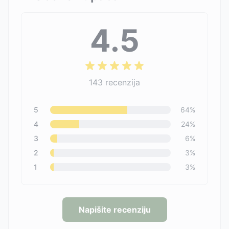
4.5
143
recenzija
5
64
%
4
24
%
3
6
%
2
3
%
1
3
%
Napišite recenziju