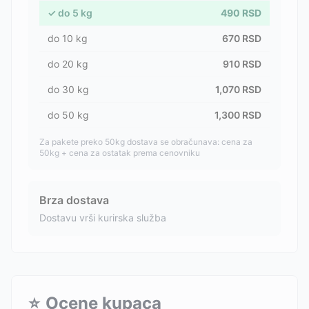
✓
do
5
kg
490
RSD
do
10
kg
670
RSD
do
20
kg
910
RSD
do
30
kg
1,070
RSD
do
50
kg
1,300
RSD
Za pakete preko 50kg dostava se obračunava: cena za
50kg + cena za ostatak prema cenovniku
Brza dostava
Dostavu vrši kurirska služba
⭐
Ocene kupaca