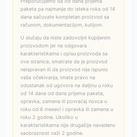
Preporučujemo da od dana prijema
paketa pa najmanje do isteka roka od 14
dana sačuvate kompletan proizvod sa
računom, dokumentacijom, kutijom.
U slučaju da niste zadovoljni kupljenim
proizvodom jer ne odgovara
karakteristikama i opisu proizvoda sa
ove stranice, smatrate da je proizvod
neispravan ili da proizvod nije ispunio
vaša očekivanja, imate pravo na
odustanak od ugovora na daljinu u roku
od 14 dana od dana prijema paketa,
opravka, zamena ili povraćaj novca u
roku od 6 meseci i opravka ili zamena u
roku 2 godine. Ukoliko u
karakteristikama nije drugačije navedeno
saobraznost važi 2 godine.