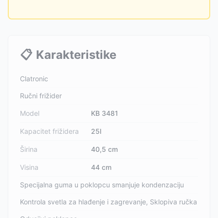
📋
Karakteristike
Clatronic
Ručni frižider
Model
KB 3481
Kapacitet frižidera
25l
Širina
40,5 cm
Visina
44 cm
Specijalna guma u poklopcu smanjuje kondenzaciju
Kontrola svetla za hlađenje i zagrevanje, Sklopiva ručka