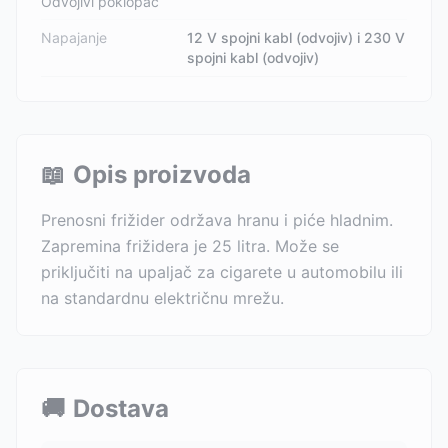
Odvojivi poklopac
Napajanje
12 V spojni kabl (odvojiv) i 230 V
spojni kabl (odvojiv)
📖
Opis proizvoda
Prenosni frižider održava hranu i piće hladnim.
Zapremina frižidera je 25 litra. Može se
priključiti na upaljač za cigarete u automobilu ili
na standardnu električnu mrežu.
🚚
Dostava