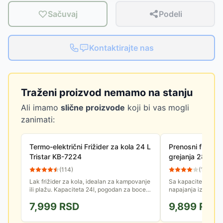
Sačuvaj
Podeli
Kontaktirajte nas
Traženi proizvod nemamo na stanju
Ali imamo
slične proizvode
koji bi vas mogli
zanimati:
Termo-električni Frižider za kola 24 L
Prenosni frižide
Tristar KB-7224
grejanja 28l 1
(
114
)
(
10
)
Lak frižider za kola, idealan za kampovanje
Sa kapacitetom od 
ili plažu. Kapaciteta 24l, pogodan za boce
napajanja iz kućne u
od 2l. Adapter za upotrebu na 230V se
upaljača, ovaj friž
7,999
RSD
9,899
RSD
prodaje zasebno.
koristan na vrelom p