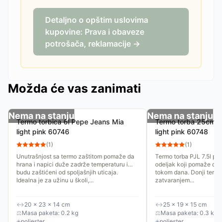
Detaljno o opštim uslovima
kupovine: Prava i obaveze
potrošača, reklamacije →
Možda će vas zanimati
Nema na stanju
Nema na stanju
Termo torbica 6l Pepe Jeans Mia
Termo torba 25cm P
light pink 60746
light pink 60748
(
1
)
(
1
)
Unutrašnjost sa termo zaštitom pomaže da
Termo torba PJL 7.5l po
hrana i napici duže zadrže temperaturu i
odeljak koji pomaže da
budu zaštićeni od spoljašnjih uticaja.
tokom dana. Donji termo
Idealna je za užinu u školi,...
zatvaranjem...
↔
20 × 23 × 14 cm
↔
25 × 19 × 15 cm
⚖
Masa paketa: 0.2 kg
⚖
Masa paketa: 0.3 kg
◈
poliester
◈
poliester