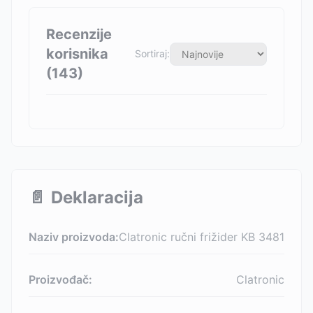
Recenzije
korisnika
Sortiraj:
(
143
)
📄
Deklaracija
Naziv proizvoda:
Clatronic ručni frižider KB 3481
Proizvođač:
Clatronic