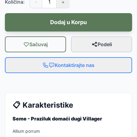
Količina:
-
+
Dodaj u Korpu
Sačuvaj
Podeli
Kontaktirajte nas
📋
Karakteristike
Seme - Praziluk domaći dugi Villager
Allium porrum