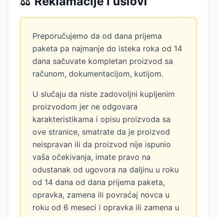
⚖️
Reklamacije i uslovi
Preporučujemo da od dana prijema
paketa pa najmanje do isteka roka od 14
dana sačuvate kompletan proizvod sa
računom, dokumentacijom, kutijom.
U slučaju da niste zadovoljni kupljenim
proizvodom jer ne odgovara
karakteristikama i opisu proizvoda sa
ove stranice, smatrate da je proizvod
neispravan ili da proizvod nije ispunio
vaša očekivanja, imate pravo na
odustanak od ugovora na daljinu u roku
od 14 dana od dana prijema paketa,
opravka, zamena ili povraćaj novca u
roku od 6 meseci i opravka ili zamena u