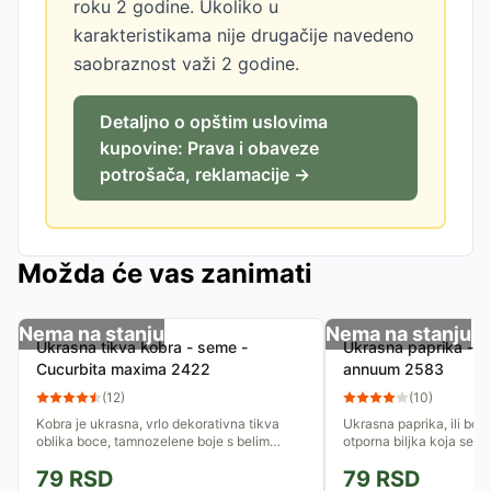
roku 2 godine. Ukoliko u
karakteristikama nije drugačije navedeno
saobraznost važi 2 godine.
Detaljno o opštim uslovima
kupovine: Prava i obaveze
potrošača, reklamacije →
Možda će vas zanimati
Nema na stanju
Nema na stanju
Ukrasna tikva Kobra - seme -
Ukrasna paprika - 
Cucurbita maxima 2422
annuum 2583
(
12
)
(
10
)
Kobra je ukrasna, vrlo dekorativna tikva
Ukrasna paprika, ili bož
oblika boce, tamnozelene boje s belim
otporna biljka koja se mo
mrljama. Prečnik donjeg dela bundeve je
saksijama. Njeni plodovi
79
RSD
79
RSD
15-20 cm. Sušite ukrasne tikve...
jelo, ali su zanimljiv...