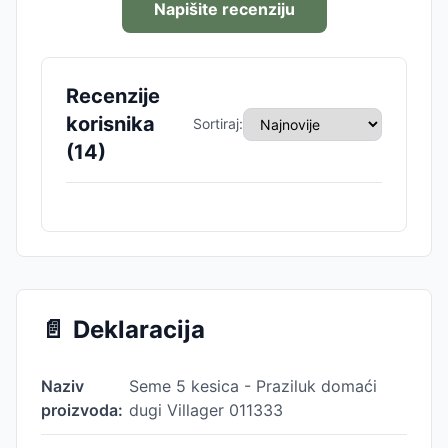
Napišite recenziju
Recenzije
korisnika
Sortiraj:
(
14
)
📄
Deklaracija
Naziv
Seme 5 kesica - Praziluk domaći
proizvoda:
dugi Villager 011333