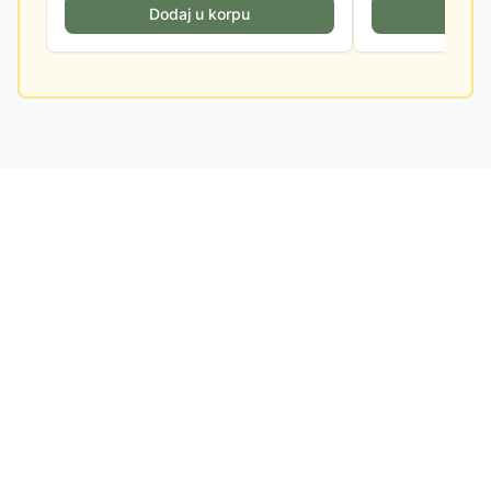
Dodaj u korpu
Doda