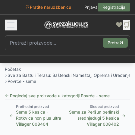
Pratite narudžbenicu
Prijava
Registracija
❤️
🛒
Pretraži
Početak
>
Sve za Baštu i Terasu: Baštenski Nameštaj, Oprema i Uređenje D
>
Povrće - seme
← Pogledaj sve proizvode u kategoriji
Povrće - seme
Prethodni proizvod
Sledeći proizvod
Seme 5 kesica -
Seme za Peršun berlinski
←
→
Rotkvica non plus ultra
srednjedugi 5 kesica
Villager 008404
Villager 008402