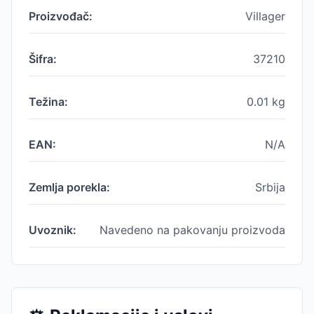
Proizvođač:
Villager
Šifra:
37210
Težina:
0.01
kg
EAN:
N/A
Zemlja porekla:
Srbija
Uvoznik:
Navedeno na pakovanju proizvoda