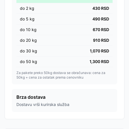
do
2
kg
430
RSD
do
5
kg
490
RSD
do
10
kg
670
RSD
do
20
kg
910
RSD
do
30
kg
1,070
RSD
do
50
kg
1,300
RSD
Za pakete preko 50kg dostava se obračunava: cena za
50kg + cena za ostatak prema cenovniku
Brza dostava
Dostavu vrši kurirska služba