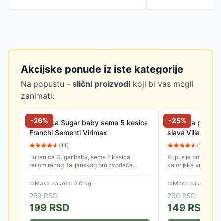
Akcijske ponude iz iste kategorije
Na popustu -
slični proizvodi
koji bi vas mogli
zanimati:
-
26
%
-
25
%
Lubenica Sugar baby seme 5 kesica
Seme za povrće 
Franchi Sementi Virimax
slava Villager 
(
11
)
(
10
)
Lubenica Sugar baby, seme 5 kesica
Kupus je povrće vis
renomiranog italijanskog proizvođača
kalorijske vrednost
Franchi Sementi Virimax. Lubenica je
antioksidansno i an
veoma zdravo povrće. Sadrži visok...
imunitet i povoljno d
⚖
Masa paketa: 0.0 kg
⚖
Masa paketa: 0.0
269
RSD
200
RSD
199
RSD
149
RSD