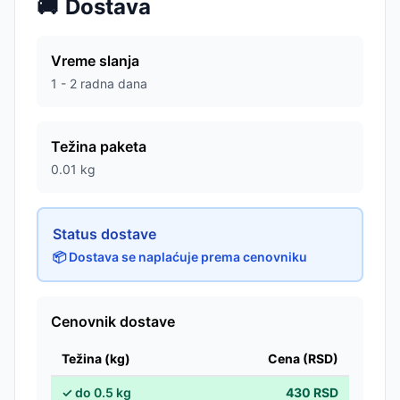
🚚
Dostava
Vreme slanja
1 - 2 radna dana
Težina paketa
0.01
kg
Status dostave
📦 Dostava se naplaćuje prema cenovniku
Cenovnik dostave
Težina (kg)
Cena (RSD)
✓
do
0.5
kg
430
RSD