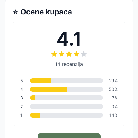
⭐
Ocene kupaca
4.1
14
recenzija
5
29
%
4
50
%
3
7
%
2
0
%
1
14
%