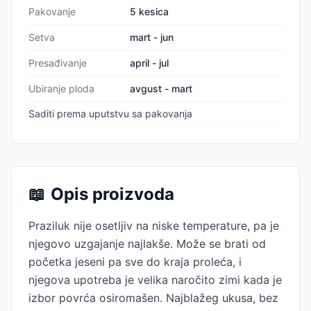
Pakovanje
5 kesica
Setva
mart - jun
Presađivanje
april - jul
Ubiranje ploda
avgust - mart
Saditi prema uputstvu sa pakovanja
📖
Opis proizvoda
Praziluk nije osetljiv na niske temperature, pa je
njegovo uzgajanje najlakše. Može se brati od
početka jeseni pa sve do kraja proleća, i
njegova upotreba je velika naročito zimi kada je
izbor povrća osiromašen. Najblažeg ukusa, bez