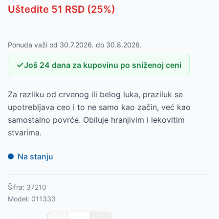
Uštedite
51
RSD (
25
%)
Ponuda važi od
30.7.2026.
do
30.8.2026.
✓
Još
24
dana
za kupovinu po sniženoj ceni
Za razliku od crvenog ili belog luka, praziluk se
upotrebljava ceo i to ne samo kao začin, već kao
samostalno povrće. Obiluje hranjivim i lekovitim
stvarima.
Na stanju
Šifra:
37210
Model:
011333