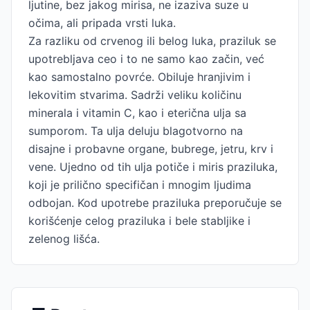
ljutine, bez jakog mirisa, ne izaziva suze u
očima, ali pripada vrsti luka.
Za razliku od crvenog ili belog luka, praziluk se
upotrebljava ceo i to ne samo kao začin, već
kao samostalno povrće. Obiluje hranjivim i
lekovitim stvarima. Sadrži veliku količinu
minerala i vitamin C, kao i eterična ulja sa
sumporom. Ta ulja deluju blagotvorno na
disajne i probavne organe, bubrege, jetru, krv i
vene. Ujedno od tih ulja potiče i miris praziluka,
koji je prilično specifičan i mnogim ljudima
odbojan. Kod upotrebe praziluka preporučuje se
korišćenje celog praziluka i bele stabljike i
zelenog lišća.